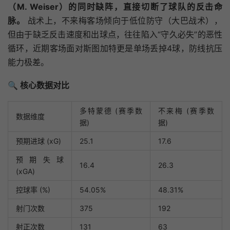
（M. Weiser）的同时缺阵，直接切断了球队的反击命
脉。
战术上，不来梅客场倾向于低位防守（大巴战术），
但由于缺乏反击速度和出球点，往往陷入“守久必失”的恶性
循环，近期客场面对斯图加特更是单场丢掉4球，防线抗压
能力极差。
🔍 核心数据对比
多特蒙德 (赛季数
不来梅 (赛季数
数据维度
据)
据)
预期进球 (xG)
25.1
17.6
预期失球
16.4
26.3
(xGA)
控球率 (%)
54.05%
48.31%
射门次数
375
192
射正次数
131
63