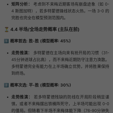
矩阵分析：
考虑到不来梅近期客场有崩盘迹象（如 0-
4 斯图加特），若多特蒙德锋线状态火热，一场 3-0 的
完胜也完全在模型预测范围内。
⏳ 4.4 半场/全场走势概率 (主队在前)
1️⃣
概率首选:
胜-胜
(模型概率: 45%)
走势推演：
多特蒙德在主场向来有抢开局的习惯（31-
45分钟进球占比高），而不来梅近期防守注意力涣散。
多特蒙德完全有能力在上半场确立优势，并将胜果保持
到终场。
2️⃣
概率次选:
平-胜
(模型概率: 30%)
走势推演：
若多特蒙德残缺的防线在开局阶段稍显谨
慎，或者不来梅摆出铁桶阵死守，上半场可能出现 0-0
的僵局。但随着下半场不来梅体能下降（76-90分钟失