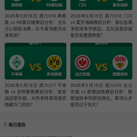
2026年5月16日 周六019 弗赖
2026年5月16日 周六018 门兴
堡 vs RB莱比锡赛前分析：主队
vs 霍芬海姆赛前分析：客队急需
分心欧联决赛，红牛客场能否全
净胜球争夺欧冠，主队战意存疑
身而退？
是否会遭遇惨案？
2026年5月16日 周六017 不来
2026年5月16日 周六016 法兰
梅 vs 多特蒙德赛前分析：收官
克福 vs 斯图加特赛前分析：斯
战战意存疑，大热多特客场是否
图加特争夺欧冠席位，客场让步
暗藏冷门风险？
是否过于托大？
每日报告