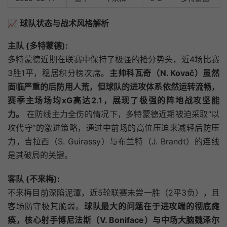
📈 球队状态与战术风格解析
主队 (多特蒙德):
多特蒙德近期在联赛中保持了极强的抢分势头，近4场比赛
3胜1平，稳居积分榜次席。
主帅科瓦奇（N. Kovač）虽然
面临严重的后防用人荒，但球队的进攻体系依然运转流畅，
赛季主场场均xG高达2.1，展现了极强的阵地战攻坚能
力。
在防线主力全伤的情况下，多特蒙德近期被迫采取“以
攻代守”的激进策略，通过中前场的高位压迫来减轻后防压
力，吉拉西（S. Guirassy）与布兰特（J. Brandt）的连线
是其破局的关键。
客队 (不来梅):
不来梅目前深陷泥潭，近5轮联赛未尝一胜（2平3负），且
客场防守极其脆弱。
球队最大的问题在于进攻端的彻底瘫
痪，核心射手博尼法斯（V. Boniface）与中场大脑魏泽尔