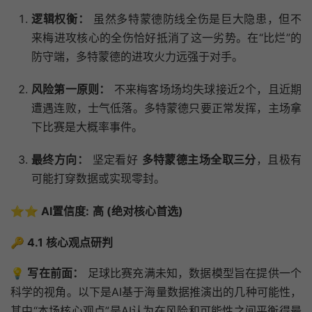
逻辑权衡：
虽然多特蒙德防线全伤是巨大隐患，但不
来梅进攻核心的全伤恰好抵消了这一劣势。在“比烂”的
防守端，多特蒙德的进攻火力远强于对手。
风险第一原则：
不来梅客场场均失球接近2个，且近期
遭遇连败，士气低落。多特蒙德只要正常发挥，主场拿
下比赛是大概率事件。
最终方向：
坚定看好
多特蒙德主场全取三分
，且极有
可能打穿数据或实现零封。
⭐⭐ AI置信度:
高 (绝对核心首选)
🔑 4.1 核心观点研判
💡 写在前面：
足球比赛充满未知，数据模型旨在提供一个
科学的视角。以下是AI基于海量数据推演出的几种可能性，
其中“本场核心观点”是AI认为在风险和可能性之间平衡得最