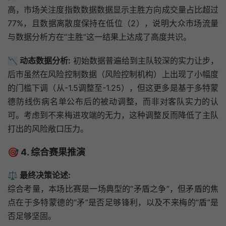
高，市场关注度指数数据数据显示主胜方向成交量占比超过
77%，且数据离散度保持在低位（2），说明大众市场流量
与数据分析方在“主胜”这一结果上达成了高度共识。
📉 动态数据分析:
初始数据普遍给到主队较深的实力让步，
后市虽然在风险控制数据（风险控制机构）上出现了小幅度
的门槛下调（从-1.5调整至-1.25），但这更多是基于多特蒙
德防线伤病名单公布后的被动调整，而非对客队实力的认
可。考虑到不来梅进攻端的无力，这种调整反而降低了主队
打出的风险敞口压力。
🎯 4. 综合赛果推演
⚖️ 最终决策论述:
综合考量，本场比赛是一场典型的“矛盾之争”，但矛盾的焦
点在于多特蒙德的“矛”是否足够锋利，以及不来梅的“盾”是
否足够坚固。