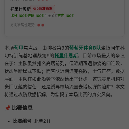
托里什恩斯
近2场准确率
比分 100%
进球 100%
半全 0%
方向 100%
方向准确性走势
本场
葡甲
焦点战，由排名第3的
葡萄牙体育B队
坐镇阿尔科
切特训练基地迎战第9的
托里什恩斯
。目前市场最大的争议
在于：主队虽然排名高居前列，但近期遭遇惨痛的四连败，
状态呈断崖式下跌；而客队近期连克强敌，士气正盛。数据
层面，主队在如此颓势下依然给出了让步，这究竟是机构对
豪门底蕴的信任，还是诱导市场流量去博反弹的陷阱？本文
将通过攻防数据拆解，为您揭示本场比赛的真实风向。
📌 比赛信息
比赛编号
: 北单211