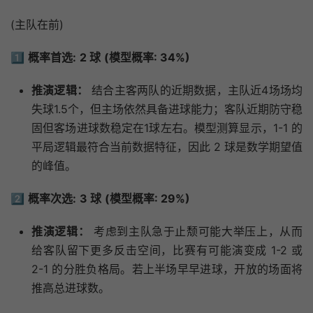
(主队在前)
1️⃣
概率首选:
2 球
(模型概率: 34%)
推演逻辑：
结合主客两队的近期数据，主队近4场场均
失球1.5个，但主场依然具备进球能力；客队近期防守稳
固但客场进球数稳定在1球左右。模型测算显示，1-1 的
平局逻辑最符合当前数据特征，因此 2 球是数学期望值
的峰值。
2️⃣
概率次选:
3 球
(模型概率: 29%)
推演逻辑：
考虑到主队急于止颓可能大举压上，从而
给客队留下更多反击空间，比赛有可能演变成 1-2 或
2-1 的分胜负格局。若上半场早早进球，开放的场面将
推高总进球数。