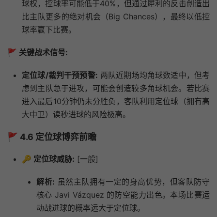
球权，控球率可能低于40%，但通过犀利的反击创造出
比主队更多的绝对机会（Big Chances），最终以低控
球率赢下比赛。
🚩 关键战术信号:
定位球/裁判干预预警:
两队近期场均角球数适中，但考
虑到主队急于进攻，可能会创造较多角球机会。若比赛
进入最后10分钟仍未分胜负，客队利用定位球（拥有高
大中卫）读秒进球的风险极高。
🚩 4.6 定位球博弈前瞻
🔑 定位球威胁:
[一般]
解析:
虽然主队拥有一定的身高优势，但客队防守
核心 Javi Vázquez 的防空能力出色。本场比赛运
动战进球的概率远大于定位球。