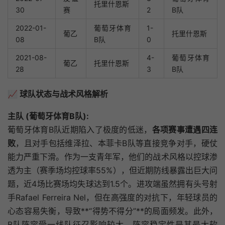
托里什恩斯
30
赛
2
B队
2022-01-
葡萄牙体育
1-
葡乙
托里什恩斯
08
B队
0
2021-08-
4-
葡萄牙体育
葡乙
托里什恩斯
28
3
B队
📈 球队状态与战术风格解析
主队 (葡萄牙体育B队):
葡萄牙体育B队近期陷入了极度的低迷，
各项赛事遭遇四连
败
，且对手包括维泽拉、本菲卡B队等直接竞争对手，硬仗
能力严重下滑。作为一支青年军，他们的战术风格以控球渗
透为主（赛季场均控球率55%），但近期防线暴露出巨大问
题，近4场比赛场均失球达到1.5个。进攻端虽然拥有头号射
手Rafael Ferreira Nel，但在高强度的对抗下，年轻球员的
心态容易失衡，导致**“得势不得分”**的局面频发。此外，
B队阵容受一线队征召影响较大，阵容稳定性是其最大软