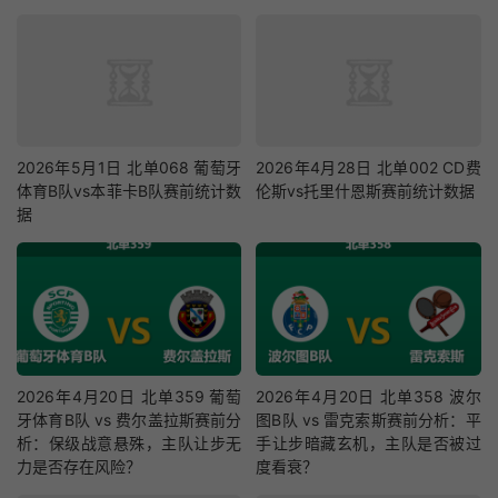
2026年5月1日 北单068 葡萄牙
2026年4月28日 北单002 CD费
体育B队vs本菲卡B队赛前统计数
伦斯vs托里什恩斯赛前统计数据
据
2026年4月20日 北单359 葡萄
2026年4月20日 北单358 波尔
牙体育B队 vs 费尔盖拉斯赛前分
图B队 vs 雷克索斯赛前分析：平
析：保级战意悬殊，主队让步无
手让步暗藏玄机，主队是否被过
力是否存在风险？
度看衰？