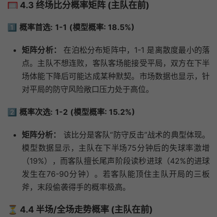
🥅 4.3 终场比分概率矩阵 (主队在前)
1️⃣
概率首选:
1-1
(模型概率: 18.5%)
矩阵分析：
在泊松分布矩阵中，1-1 是离散度最小的落
点。主队不想连败，客队客场能接受平局，双方在下半
场体能下降后可能达成某种默契。市场数据也显示，针
对平局的防守风险敞口压力处于高位。
2️⃣
概率次选:
1-2
(模型概率: 15.2%)
矩阵分析：
该比分是客队“防守反击”战术的典型体现。
模型数据显示，主队在下半场75分钟后的失球率激增
（19%），而客队擅长尾声阶段读秒进球（42%的进球
发生在76-90分钟）。若客队能顶住主队开局的三板
斧，末段偷袭得手的概率极高。
⏳ 4.4 半场/全场走势概率 (主队在前)