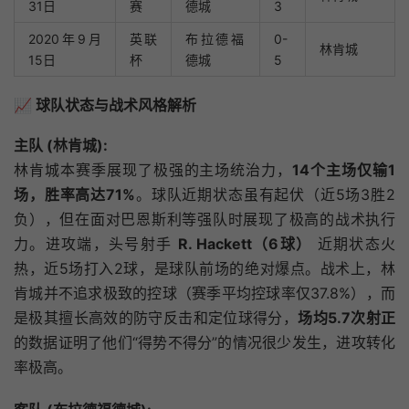
31日
赛
德城
3
2020年9月
英联
布拉德福
0-
林肯城
15日
杯
德城
5
📈 球队状态与战术风格解析
主队 (林肯城):
林肯城本赛季展现了极强的主场统治力，
14个主场仅输1
场，胜率高达71%
。球队近期状态虽有起伏（近5场3胜2
负），但在面对巴恩斯利等强队时展现了极高的战术执行
力。进攻端，头号射手
R. Hackett（6球）
近期状态火
热，近5场打入2球，是球队前场的绝对爆点。战术上，林
肯城并不追求极致的控球（赛季平均控球率仅37.8%），而
是极其擅长高效的防守反击和定位球得分，
场均5.7次射正
的数据证明了他们“得势不得分”的情况很少发生，进攻转化
率极高。