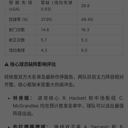
预期失球
暂缺 (场均失球
28.8
(xGA)
0.93)
控球率 (%)
37.9%
49.4%
射门次数
14.6
16.3
射正次数
5.7
5.3
场均角球
4.3
6.0
⚠️ 核心球员缺阵影响评估
经核查双方大名单及最新伤停报告，两队目前主力阵容相对
齐整，核心框架未受重大伤病冲击。
林肯城：
进攻核心 R. Hackett 和中场枢纽 C.
McGrandles 均在预计首发名单中，球队可以派出最强
阵容出战。
布拉德福德城：
锋线双子星 A. Sarcevic 和 B.