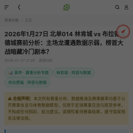




赛事前瞻
正文

✔
2026年1月27日 北单014 林肯城 vs 布拉德福
德城赛前分析：主场龙遭遇数据示弱，榜首大
战暗藏冷门剧本？
2026-01-27 21:20
阅读(
58
)
📊 英甲 · 赛事分析专题
林肯城 · 阵容与数据
布拉德福 · 阵容与数据
⚠️ 合规声明：
本文所有赛事分析、数据推演及赛果概率均基于公
开赛事信息与体育数据模型，仅用于足球赛事交流与观赏参考，
不构成任何购彩、投注建议。请理性看待赛事结果，遵守国家相
关法律法规。