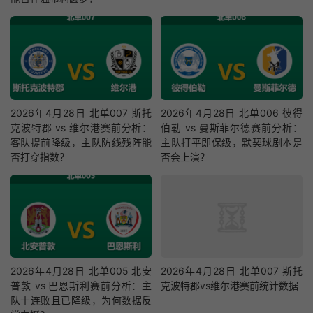
2026年4月28日 北单007 斯托
2026年4月28日 北单006 彼得
克波特郡 vs 维尔港赛前分析：
伯勒 vs 曼斯菲尔德赛前分析：
客队提前降级，主队防线残阵能
主队打平即保级，默契球剧本是
否打穿指数？
否会上演？
2026年4月28日 北单005 北安
2026年4月28日 北单007 斯托
普敦 vs 巴恩斯利赛前分析：主
克波特郡vs维尔港赛前统计数据
队十连败且已降级，为何数据反