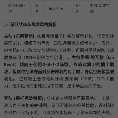
2024-08-
英
0-
斯托克波特
布莱克浦
17
甲
3
郡
📈 球队状态与战术风格解析
主队 (布莱克浦):
布莱克浦目前排名联赛第17位，仅高出降
级区3分，保级压力巨大。球队近期状态起伏不定，虽然上
轮主场2-0击败北安普顿终结了连败，但面对强队时防守端
屡屡崩盘（如1-5惨败给维尔港）。
主帅伊恩·埃瓦特（Ian
Evatt）倾向于使用3-4-1-2阵型，依赖边翼卫的插上助
攻，但这种打法在面对反击犀利的对手时，身后空档极易被
利用。
进攻端主要依赖阿什利·弗莱彻（12球）的个人能
力，但中后场的出球失误率较高，是本场最大的隐患。
客队 (斯托克波特郡):
斯托克波特郡高居联赛第5，正处于
冲击直升资格的关键期。球队近期状态极其稳健，近4场比
赛3胜1平保持不败，且刚刚在客场逼平了领头羊加的夫城，