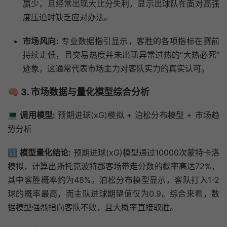
赢少，且经常出现大比分失利，显示出球队在面对高强
度压迫时缺乏应对办法。
市场风向:
专业数据指引显示，客胜的各项指标在赛前
持续走低，且交易热度并未出现异常过热的“大热必死”
迹象，这通常代表市场主力对客队实力的真实认可。
🧠 3. 市场数据与量化模型综合分析
💻 调用模型:
预期进球(xG)模拟 + 泊松分布模型 + 市场趋
势分析
🔢 模型量化结论:
预期进球(xG)模型通过10000次蒙特卡洛
模拟，计算出斯托克波特郡客场带走分数的概率高达72%，
其中客胜概率约为48%。泊松分布模型显示，客队打入1-2
球的概率最高，而主队进球期望值仅为0.9。综合来看，数
据模型强烈指向客队不败，且大概率直接取胜。