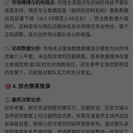
📈 市场情绪与机构观点:
市场主流观点在初始阶段给予客队
适度支持，随后专业数据层面（如风险控制机构）客胜数据
出现显著下调（从2.28降至2.08左右），而主胜数据大幅
抬升。这种变动与两队近期状态及伤停情况完全吻合，属于
正向调整，显示出市场对客队信心的增强。
📉 动态数据分析:
市场关注度指数数据量显示客胜方向市场
流量介入平稳，未出现异常的巨额砸盘。亚系数据维持在客
让微弱优势或0实时实时指数低位，这在英甲主场优势明显
的背景下，已经是对客队实力的充分肯定。
🎯 4. 综合赛果推演
⚖️ 最终决策论述:
综合考量，斯托克波特郡在硬实力、近期状态、历史交锋以
及阵容完整度上均占据明显优势。布莱克浦虽然主场作战且
有保级战意，但核心防守球员的缺阵是致命伤，面对客队高
效的进攻体系恐难招架。市场数据的正向调整进一步验证了