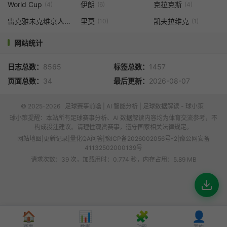
World Cup
伊朗
克拉克斯
(4)
(6)
(4)
雷克雅未克维京人
里莫
凯夫拉维克
(4)
(10)
(1)
网站统计
日志总数：
8565
标签总数：
1457
页面总数：
34
最后更新：
2026-08-07
© 2025-2026
足球赛事前瞻 | AI 智能分析 | 足球数据解读 - 球小策
球小策提醒：本站所有足球赛事分析、AI 数据解读内容均为体育交流参考，不
构成投注建议。请理性观赏赛事，遵守国家相关法律规定。
网站地图
|
更新记录
|
量化QA问答
|
豫ICP备2026002056号-2
|
豫公网安备
41132502000139号
请求次数：39 次，加载用时：0.774 秒，内存占用：5.89 MB
🏠
📊
🧩
👤
赛事
数据
功能
我的