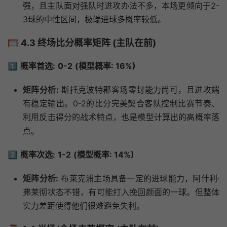
强，且主队面对强队时进攻办法不多，本场更倾向于2-
3球的中性区间，极端进球多概率较低。
🥅 4.3 终场比分概率矩阵 (主队在前)
1️⃣
概率首选:
0-2
(模型概率: 16%)
矩阵分析:
斯托克波特郡客场零封能力尚可，且进攻端
有稳定输出。0-2的比分完美契合客队控制比赛节奏、
利用反击得分的战术特点，也是模型计算出的高概率落
点。
2️⃣
概率次选:
1-2
(模型概率: 14%)
矩阵分析:
布莱克浦主场具备一定的进球能力，阿什利·
弗莱彻状态不错，有可能打入挽回颜面的一球。但整体
实力差距使得他们很难避免失利。