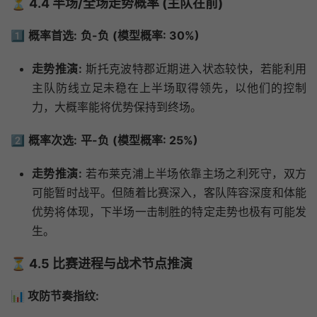
⏳ 4.4 半场/全场走势概率 (主队在前)
1️⃣
概率首选:
负-负
(模型概率: 30%)
走势推演:
斯托克波特郡近期进入状态较快，若能利用
主队防线立足未稳在上半场取得领先，以他们的控制
力，大概率能将优势保持到终场。
2️⃣
概率次选:
平-负
(模型概率: 25%)
走势推演:
若布莱克浦上半场依靠主场之利死守，双方
可能暂时战平。但随着比赛深入，客队阵容深度和体能
优势将体现，下半场一击制胜的特定走势也极有可能发
生。
⏳ 4.5 比赛进程与战术节点推演
📊 攻防节奏指纹: