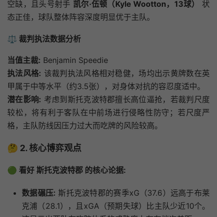
空缺，且头号射手
凯尔·伍顿（Kyle Wootton，13球）
状
态正佳，球队整体阵容深度明显优于主队。
⚖️ 裁判执法数据分析
当值主裁:
Benjamin Speedie
执法风格:
该裁判执法风格相对稳健，场均出示黄牌数在英
甲属于中等水平（约3.5张），对身体对抗的容忍度适中。
潜在影响:
考虑到斯托克波特郡擅长高位逼抢，若裁判尺度
较松，将有利于客队在中前场进行侵略性防守；若尺度严
格，主队防线因压力过大而吃牌的风险较高。
🤔 2. 核心博弈观点
🟢 看好 斯托克波特郡 的核心论据:
数据碾压:
斯托克波特郡的赛季xG（37.6）远高于布莱
克浦（28.1），且xGA（预期失球）比主队少近10个。