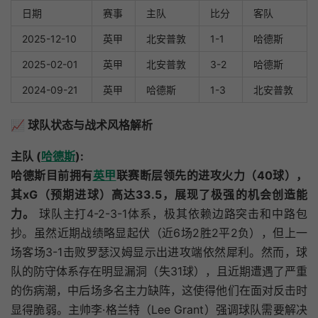
日期
赛事
主队
比分
客队
2025-12-10
英甲
北安普敦
1-1
哈德斯
2025-02-01
英甲
北安普敦
3-2
哈德斯
2024-09-21
英甲
哈德斯
1-3
北安普敦
📈 球队状态与战术风格解析
主队 (
哈德斯
):
哈德斯目前拥有
英甲
联赛断层领先的进攻火力（40球），
其xG（预期进球）高达33.5，展现了极强的机会创造能
力。
球队主打4-2-3-1体系，极其依赖边路突击和中路包
抄。虽然近期战绩略显起伏（近6场2胜2平2负），但上一
场客场3-1击败罗瑟汉姆显示出进攻端依然犀利。然而，球
队的防守体系存在明显漏洞（失31球），且近期遭遇了严重
的伤病潮，中后场多名主力缺阵，这使得他们在面对反击时
显得脆弱。主帅李·格兰特（Lee Grant）强调球队需要解决