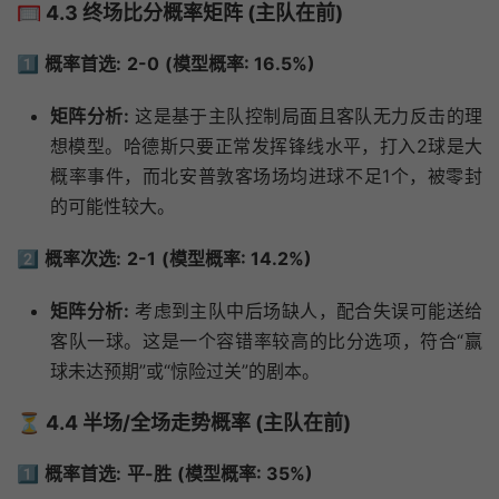
🥅 4.3 终场比分概率矩阵 (主队在前)
1️⃣
概率首选:
2-0
(模型概率: 16.5%)
矩阵分析:
这是基于主队控制局面且客队无力反击的理
想模型。哈德斯只要正常发挥锋线水平，打入2球是大
概率事件，而北安普敦客场场均进球不足1个，被零封
的可能性较大。
2️⃣
概率次选:
2-1
(模型概率: 14.2%)
矩阵分析:
考虑到主队中后场缺人，配合失误可能送给
客队一球。这是一个容错率较高的比分选项，符合“赢
球未达预期”或“惊险过关”的剧本。
⏳ 4.4 半场/全场走势概率 (主队在前)
1️⃣
概率首选:
平-胜
(模型概率: 35%)