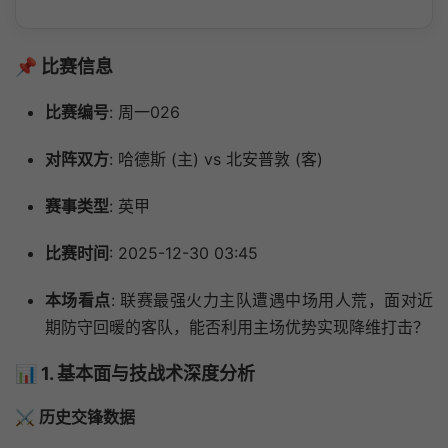
📌 比赛信息
比赛编号
: 周一026
对阵双方
: 哈德斯 (主) vs 北安普敦 (客)
赛事类型
: 英甲
比赛时间
: 2025-12-30 03:45
本场看点
: 联赛最强火力主队遭遇中场用人荒，面对近
期防守回暖的客队，能否利用主场优势实现降维打击？
📊 1. 基本面与技战术深度分析
⚔️ 历史交锋数据