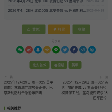
2026年4月28日 北单006 彼得伯勒 vs 曼斯菲尔德赛前分析：主队打平即保级，默契球剧本是否会上演？
2026-04-28
2026年4月28日 北单005 北安普敦 vs 巴恩斯利赛前分析：主队十连败且已降级，为何数据反常力挺？
2026-04-28
赞(
0
)
打赏
收藏


分享到









北安普敦
哈德斯
英甲
上一篇
下一篇
2025年12月29日 周一025 英甲
2025年12月29日 周一027 英
前瞻：林肯城冲超势头正盛，巴
甲：加的夫城 vs 斯蒂夫尼奇：
恩斯利防线告急恐难阻击
榜首保卫战，蓝鸟能否双杀“大
巴军团”？
相关推荐