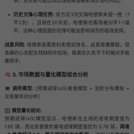
杀，主队极可能出现出球困难或被断球反击的风险。
历史交锋心理劣势:
双方近3次交锋哈德斯未尝一胜（1
平2负），且就在20天前，哈德斯在客场被对手1-1逼
平。这种心理层面的忌惮可能会影响球员的临场发挥。
战意风险
: 哈德斯急需胜利来稳定排名，战意毋庸置疑。但
急躁的心态配合残缺的中后场，极易在久攻不下时被对手偷
袭得手。
🧠 3. 市场数据与量化模型综合分析
💻 调用模型:
[预期进球(xG)差值模型 + 泊松分布模拟 +
交易量异动分析]
🔢 模型量化结论:
预期进球(xG)模型显示，哈德斯在主场的进攻期望值为
1.95 球，而北安普敦的客场进球期望值仅为 0.78 球。
两者