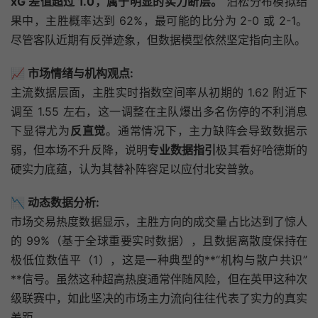
xG 差值超过 1.0，属于明显的实力断层。
泊松分布模拟结
果中，主胜概率达到 62%，最可能的比分为 2-0 或 2-1。
尽管客队近期有反弹迹象，但数据模型依然坚定指向主队。
📈 市场情绪与机构观点:
主流数据层面，主胜实时指数空间率从初期的 1.62 附近下
调至 1.55 左右，这一调整在主队爆出多名伤停的不利消息
下显得尤为
反直觉
。通常情况下，主力缺阵会导致数据示
弱，但本场不升反降，说明
专业数据指引
极其看好哈德斯的
硬实力底蕴，认为其替补阵容足以应付北安普敦。
📉 动态数据分析:
市场交易热度数据显示，主胜方向的成交量占比达到了惊人
的 99%（基于全球重要实时数据），且数据离散度保持在
极低位数值平（1），这是一种典型的**“机构与散户共识”
**信号。虽然这种超高热度通常伴随风险，但在英甲这种次
级联赛中，如此坚决的市场主力流向往往代表了实力的真实
差距。