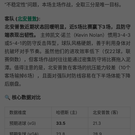
“不稳定性”问题，本场主场作战，全取三分是唯一目标。
客队 (
北安普敦
):
北安普敦近期状态回暖明显，近5场比赛赢下3场，且防守
端表现出韧性。
主帅凯文·诺兰（Kevin Nolan）惯用3-4-3
或5-4-1的防守反击阵型，球队风格硬朗，善于利用身体对
抗破坏对手节奏。虽然他们的进攻效率低下（仅22球，联
赛倒数），但客场作战时往往能通过密集防守将比赛拖入泥
潭。值得注意的是，北安普敦在客场的抗压能力较差（10个
客场输掉6场），且面对强队时防线容易在下半场体能下降
后崩盘。
🔍 核心数据对比
数据维度
哈德斯 (主)
北安普敦 (客)
预期进球 (xG)
33.5
21.3
预期失球 (xGA)
23.8
28.9