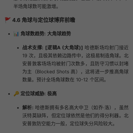
半场角球数可能激增。
🚩 4.6 角球与定位球博弈前瞻
📊 角球数趋势:
大角球趋势
战术支撑:
[逻辑A (大角球)]
哈德斯场均射门接近
19 次，且极其依赖边路传中，这极易制造角球。北
安普敦客场场均被射门次数多，且防守习惯以封堵
为主（Blocked Shots 高），这将进一步推高角球
数量。预计全场角球数在 10-12 个区间。
🔑 定位球威胁:
极高
解析:
哈德斯拥有多名高大中卫（如乔·洛），虽然
沃特莫缺阵，但定位球依然是他们的得分利器。北
安普敦防空能力一般，定位球失分风险较大。