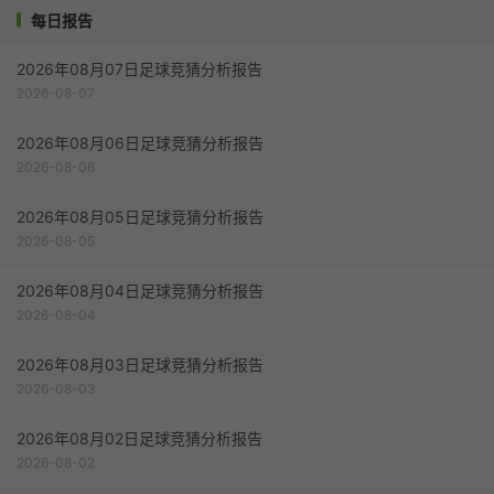
每日报告
2026年08月07日足球竞猜分析报告
2026-08-07
2026年08月06日足球竞猜分析报告
2026-08-06
2026年08月05日足球竞猜分析报告
2026-08-05
2026年08月04日足球竞猜分析报告
2026-08-04
2026年08月03日足球竞猜分析报告
2026-08-03
2026年08月02日足球竞猜分析报告
2026-08-02