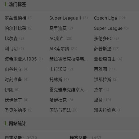
热门标签
罗兹维德祖
Super League 1
Czech Liga
(2)
(3)
(12)
帕尔杜比采
马里迪莫
Super League
(2)
(2)
(6)
比尔森
AC奥卢
多伦多FC
(2)
(29)
(2)
利马切
AIK索尔纳
萨普斯堡
(2)
(21)
(17)
波希米亚人1905
赫拉德茨克拉洛韦
亚松森自由
(1)
(1)
(4)
山谷独立
卡拉沃沃
西雅图
(4)
(2)
(11)
时刻准备
托林斯
洪都拉斯
(4)
(4)
(2)
伊朗
雷克雅未克维京人
杰尔
(6)
(4)
(4)
伏伊伏丁
哈伊杜克
里莫
(4)
(8)
(10)
圣贝尔纳多
国防与司法
凯夫拉维克
(2)
(3)
(1)
网站统计
日志总数：
8579
标签总数：
1457