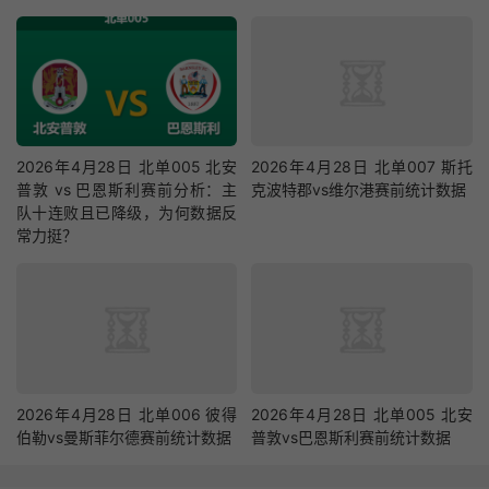
2026年4月28日 北单005 北安
2026年4月28日 北单007 斯托
普敦 vs 巴恩斯利赛前分析：主
克波特郡vs维尔港赛前统计数据
队十连败且已降级，为何数据反
常力挺？
2026年4月28日 北单006 彼得
2026年4月28日 北单005 北安
伯勒vs曼斯菲尔德赛前统计数据
普敦vs巴恩斯利赛前统计数据