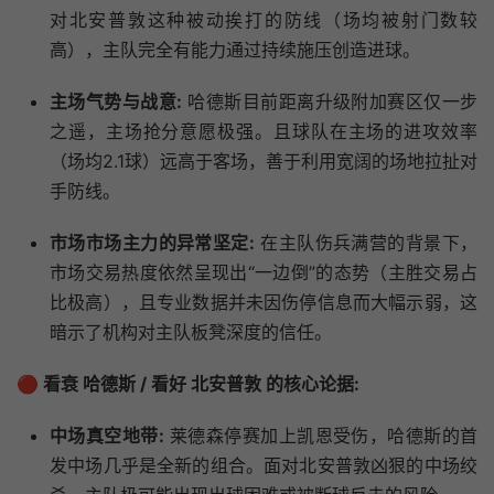
对北安普敦这种被动挨打的防线（场均被射门数较
高），主队完全有能力通过持续施压创造进球。
主场气势与战意:
哈德斯目前距离升级附加赛区仅一步
之遥，主场抢分意愿极强。且球队在主场的进攻效率
（场均2.1球）远高于客场，善于利用宽阔的场地拉扯对
手防线。
市场市场主力的异常坚定:
在主队伤兵满营的背景下，
市场交易热度依然呈现出“一边倒”的态势（主胜交易占
比极高），且专业数据并未因伤停信息而大幅示弱，这
暗示了机构对主队板凳深度的信任。
🔴 看衰 哈德斯 / 看好 北安普敦 的核心论据:
中场真空地带:
莱德森停赛加上凯恩受伤，哈德斯的首
发中场几乎是全新的组合。面对北安普敦凶狠的中场绞