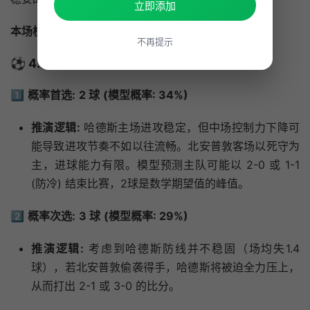
立即添加
本场核心观点:
哈德斯 获胜
不再提示
⚽ 4.2 全场进球数概率推演 (主队在前)
1️⃣
概率首选:
2 球
(模型概率: 34%)
推演逻辑:
哈德斯主场进攻稳定，但中场控制力下降可
能导致进攻节奏不如以往流畅。北安普敦客场以死守为
主，进球能力有限。模型预测主队可能以 2-0 或 1-1
(防冷) 结束比赛，2球是数学期望值的峰值。
2️⃣
概率次选:
3 球
(模型概率: 29%)
推演逻辑:
考虑到哈德斯防线并不稳固（场均失1.4
球），若北安普敦偷袭得手，哈德斯将被迫全力压上，
从而打出 2-1 或 3-0 的比分。