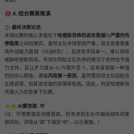
🎯 4. 综合赛果推演
⚖️ 最终决策论述:
本场比赛的核心矛盾在于
哈德斯恐怖的进攻数据
与
严重的伤
停隐患
之间的博弈。虽然主队中场受损严重，但北安普敦客
场作战能力孱弱（10战6负），且进攻手段单一，难以持续
威胁哈德斯防线。市场在明知主队伤停的情况下依然给予强
力支持，且让步力度从-0.75提升至-1，这本身就是一种强
烈的信心释放。遵循
风险第一原则
，虽然需防范主队因配合
生疏丢球，但其进攻端的容错率极高。因此，判定哈德斯将
凭借火力优势拿下比赛。
⭐⭐ AI置信度:
中
(注：尽管数据支持度极高，但考虑到主队中轴线缺失的客
观风险，评级从“高”下调至“中”，以示谨慎。)