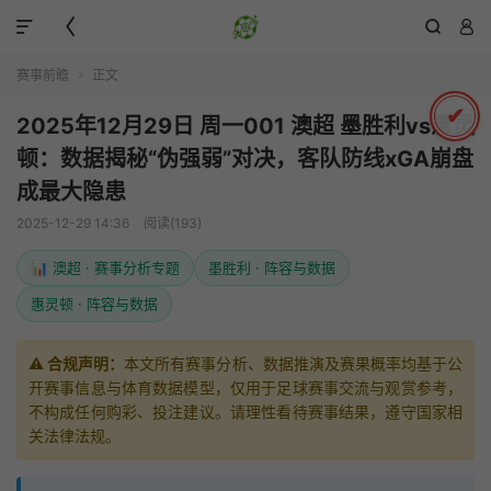




赛事前瞻
正文

✔
2025年12月29日 周一001 澳超 墨胜利vs惠灵
顿：数据揭秘“伪强弱”对决，客队防线xGA崩盘
成最大隐患
2025-12-29 14:36
阅读(
193
)
📊 澳超 · 赛事分析专题
墨胜利 · 阵容与数据
惠灵顿 · 阵容与数据
⚠️ 合规声明：
本文所有赛事分析、数据推演及赛果概率均基于公
开赛事信息与体育数据模型，仅用于足球赛事交流与观赏参考，
不构成任何购彩、投注建议。请理性看待赛事结果，遵守国家相
关法律法规。