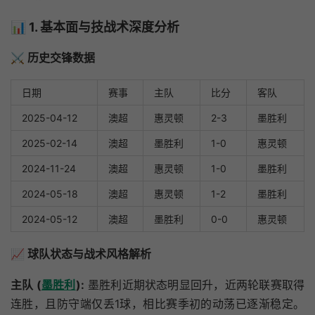
📊 1. 基本面与技战术深度分析
⚔️ 历史交锋数据
日期
赛事
主队
比分
客队
2025-04-12
澳超
惠灵顿
2-3
墨胜利
2025-02-14
澳超
墨胜利
1-0
惠灵顿
2024-11-24
澳超
惠灵顿
1-0
墨胜利
2024-05-18
澳超
惠灵顿
1-2
墨胜利
2024-05-12
澳超
墨胜利
0-0
惠灵顿
📈 球队状态与战术风格解析
主队 (
墨胜利
):
墨胜利近期状态明显回升，近两轮联赛取得
连胜，且防守端仅丢1球，相比赛季初的动荡已逐渐稳定。