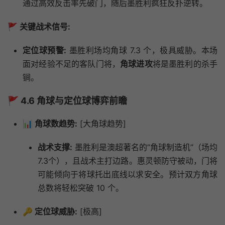
通过高效反击率先破门，随后墨胜利疯狂反扑逆转。
🚩 关键战术信号:
定位球预警:
墨胜利场均角球 7.3 个，极具威胁。本场
面对经验不足的客队门将，
角球进攻
将是墨胜利的杀手
锏。
🚩 4.6 角球与定位球博弈前瞻
📊 角球数趋势:
[大角球趋势]
战术支撑:
墨胜利是澳超著名的“角球制造机”（场均
7.3个），且战术主打边路。惠灵顿防守被动，门将
可能倾向于将球托出底线以求安全。预计双方角球
总数将轻松突破 10 个。
🔑 定位球威胁:
[极高]