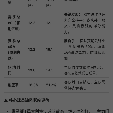
度
队)
队)
关键发现：
双方进攻创造
赛季总
力完全持平！客队并非弱
xG (预
12.2
12.1
旅，具备极强的得分能
期进球)
力。
赛季总
胜负手：
客队预期丢球比
xGA
主队多出近50%，场均
12.2
18.1
(预期失
xGA高达2.01，防线如纸
球)
糊。
场均射
主队依靠数量堆积机会，
19.0
14.3
门
客队更依赖反击质量。
客队射门更精准，主队需
射正率
26.3%
51.2%
警惕被“偷袭”。
⚠️ 核心球员缺阵影响评估
惠灵顿 (重大利空):
球队遭遇了毁灭性的打击。
主力门