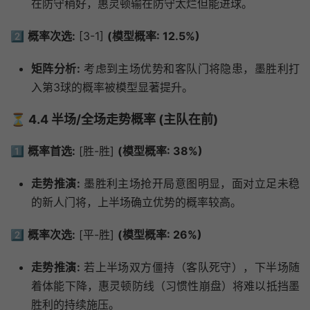
在防守稍好，惠灵顿输在防守太烂但能进球。
2️⃣
概率次选:
[3-1]
(模型概率: 12.5%)
矩阵分析:
考虑到主场优势和客队门将隐患，墨胜利打
入第3球的概率被模型显著提升。
⏳ 4.4 半场/全场走势概率 (主队在前)
1️⃣
概率首选:
[胜-胜]
(模型概率: 38%)
走势推演:
墨胜利主场抢开局意图明显，面对立足未稳
的新人门将，上半场确立优势的概率较高。
2️⃣
概率次选:
[平-胜]
(模型概率: 26%)
走势推演:
若上半场双方僵持（客队死守），下半场随
着体能下降，惠灵顿防线（习惯性崩盘）将难以抵挡墨
胜利的持续施压。