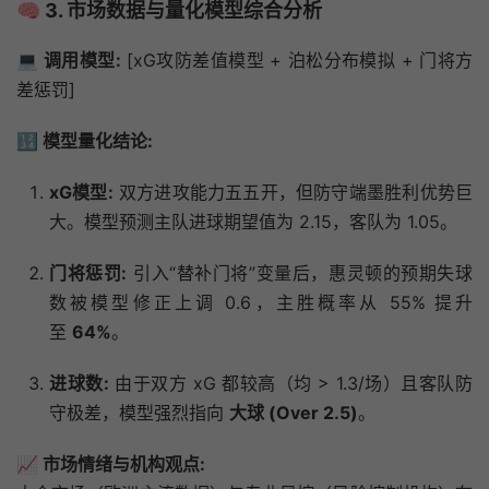
🧠 3. 市场数据与量化模型综合分析
💻 调用模型:
[xG攻防差值模型 + 泊松分布模拟 + 门将方
差惩罚]
🔢 模型量化结论:
xG模型:
双方进攻能力五五开，但防守端墨胜利优势巨
大。模型预测主队进球期望值为 2.15，客队为 1.05。
门将惩罚:
引入“替补门将”变量后，惠灵顿的预期失球
数被模型修正上调 0.6，主胜概率从 55% 提升
至
64%
。
进球数:
由于双方 xG 都较高（均 > 1.3/场）且客队防
守极差，模型强烈指向
大球 (Over 2.5)
。
📈 市场情绪与机构观点: