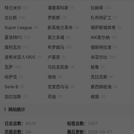
特兰米尔
潘塞莱科斯
拉赫蒂
(5)
(1)
(31)
古比斯
罗斯郡
扎布热矿工
(19)
(3)
(1)
Super League
新英格兰革命
堪萨斯城体育
(6)
(3)
(2)
夏洛特FC
奥兰多城
AIK索尔纳
(12)
(2)
(21)
玻利瓦尔
布罗姆马
俄斯特拉发
(11)
(20)
(1)
波希米亚人1905
卢塞恩
米亚尔比
(1)
(1)
(20)
瓦萨
乌拉圭民族
秘鲁
(24)
(4)
(2)
哈萨克
海地
克拉克斯
(2)
(6)
(4)
Serie B
克里西乌马
累西腓航海
(6)
(2)
(2)
加拉加斯
邓迪
维堡
(2)
(2)
(2)
网站统计
日志总数：
8579
标签总数：
1457
页面总数：
34
最后更新：
2026-08-07