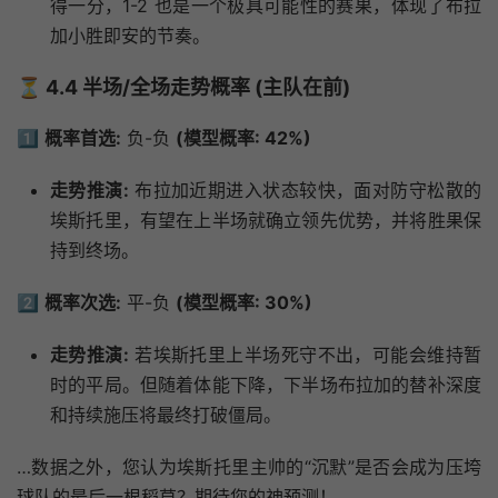
得一分，1-2 也是一个极具可能性的赛果，体现了布拉
加小胜即安的节奏。
⏳ 4.4 半场/全场走势概率 (主队在前)
1️⃣
概率首选:
负-负
(模型概率: 42%)
走势推演:
布拉加近期进入状态较快，面对防守松散的
埃斯托里，有望在上半场就确立领先优势，并将胜果保
持到终场。
2️⃣
概率次选:
平-负
(模型概率: 30%)
走势推演:
若埃斯托里上半场死守不出，可能会维持暂
时的平局。但随着体能下降，下半场布拉加的替补深度
和持续施压将最终打破僵局。
…数据之外，您认为埃斯托里主帅的“沉默”是否会成为压垮
球队的最后一根稻草？期待您的神预测！