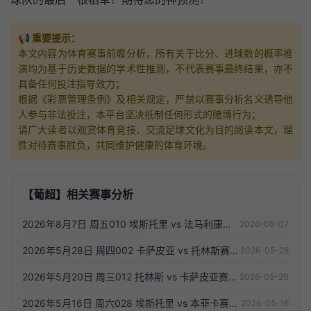
📢 重要提示：
本文内容为体育赛事前瞻分析，所有关于比分、进球数的概率推
演均为基于历史数据的学术性推测，不代表赛事最终结果，亦不
具备任何投注指导效力；
根据《彩票管理条例》及相关规定，严禁以赛事分析名义诱导他
人参与非法投注，本平台坚决抵制任何形式的赌博行为；
请广大读者以观赏体育竞技、交流足球文化为目的阅读本文，理
性对待赛事胜负，共同维护健康的体育环境。
【葡超】相关赛事分析
2026年8月7日 周五010 埃斯托里 vs 法马利康赛前分析：法马利康交锋四连胜，客胜数据为何逆势走高？
2026-08-07
2026年5月28日 周四002 卡萨皮亚 vs 托林斯赛前分析：客队刚夺杯赛冠军体能透支，主队让步是否暗藏杀机？
2026-05-28
2026年5月20日 周三012 托林斯 vs 卡萨皮亚赛前分析：升降级附加赛首回合，主队能否延续主场强势？
2026-05-20
2026年5月16日 周六028 埃斯托里 vs 本菲卡赛前分析：穆里尼奥告别战，本菲卡能否大胜收官？
2026-05-16