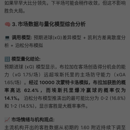
如果早早大比分领先，下半场可能会稍作收敛，但这不影响
胜负大局。
🧠 3. 市场数据与量化模型综合分析
💻 调用模型:
预期进球(xG)差异模型 + 凯利方差离散度分
析 + 泊松分布模拟
🔢 模型量化结论:
预期进球 (xG) 模型显示，布拉加在客场创造得分机会的能
力（xG 1.75/场）远超埃斯托里的主场防守能力（xGA
1.65/场）。
经过 10000 次蒙特卡洛模拟，布拉加获胜的概
率高达 62.4%，而埃斯托里爆冷赢球的概率仅为
14.1%。
泊松分布模型推演出的最可能比分为 0-2 (16.8%)
和 1-2 (14.5%)，显示客胜是大概率事件。
📈 市场情绪与机构观点:
主流机构开出的客胜数据从初期的 1.60 附近持续下调至