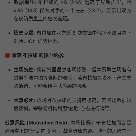
数据碾压:
布拉加的 xG (24.6) 远高于埃斯托里，且
xGA (14.3) 仅为对手的一半左右 (23.2)，显示出双方
在攻防质量上的档次差距。
历史克星:
布拉加在双方近 8 次交锋中保持不败且赢下
6 场，心理优势巨大。
🔴 看衰 布拉加 的核心论据:
主场抗性:
埃斯托里虽然客场惨败，但本赛季主场曾有
过逼平波尔图等强队的表现，若布拉加久攻不下产生急
躁情绪，可能会给主队偷袭的机会。
大热必死:
市场对布拉加的支持度极高，若临场数据过
度倾斜，需警惕机构利用“必胜”心态进行诱导。
战意风险 (Motivation Risk):
本场比赛对于布拉加而言是
必须拿下的“计划内 3 分”，战意毋庸置疑。唯一的风险在于