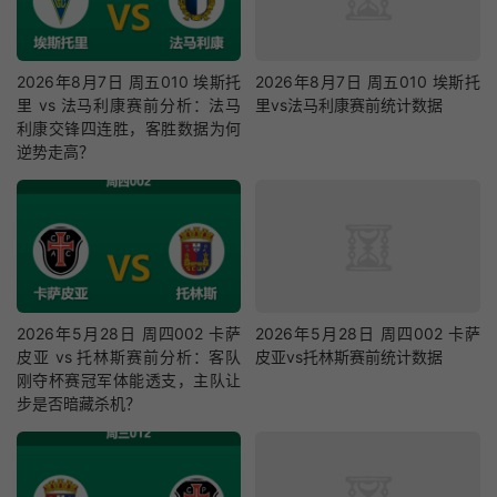
2026年8月7日 周五010 埃斯托
2026年8月7日 周五010 埃斯托
里 vs 法马利康赛前分析：法马
里vs法马利康赛前统计数据
利康交锋四连胜，客胜数据为何
逆势走高？
2026年5月28日 周四002 卡萨
2026年5月28日 周四002 卡萨
皮亚 vs 托林斯赛前分析：客队
皮亚vs托林斯赛前统计数据
刚夺杯赛冠军体能透支，主队让
步是否暗藏杀机？