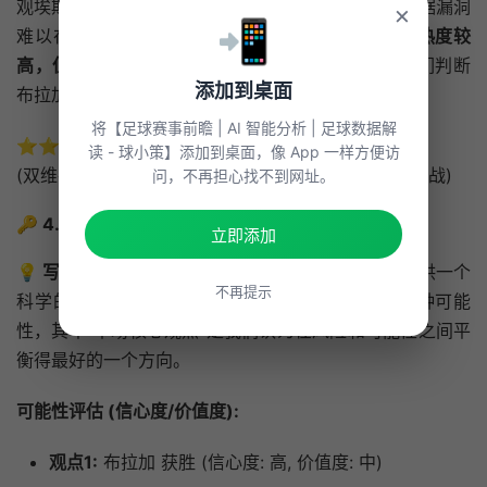
观埃斯托里，惨败后的更衣室氛围微妙，防守端的数据漏洞
×
📲
难以在短期内填补。
根据风险第一原则，虽然客胜热度较
高，但基本面的硬实力差距足以支撑这一热度。
我们判断
添加到桌面
布拉加将掌控比赛节奏，大概率在客场全取三分。
将【足球赛事前瞻 | AI 智能分析 | 足球数据解
⭐⭐ AI置信度: 高 (High)
读 - 球小策】添加到桌面，像 App 一样方便访
(双维共振：硬实力数据碾压 + 赛程红利支持全主力出战)
问，不再担心找不到网址。
🔑 4.1 核心观点研判
立即添加
💡 写在前面：
足球比赛充满未知，数据模型旨在提供一个
不再提示
科学的视角。以下是我们基于海量数据推演出的几种可能
性，其中“本场核心观点”是我们认为在风险和可能性之间平
衡得最好的一个方向。
可能性评估 (信心度/价值度):
观点1:
布拉加 获胜 (信心度: 高, 价值度: 中)