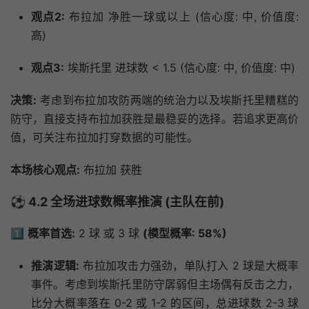
观点2:
布拉加 净胜一球或以上 (信心度: 中, 价值度:
高)
观点3:
埃斯托里 进球数 < 1.5 (信心度: 中, 价值度: 中)
决策:
考虑到布拉加攻防两端的统治力以及埃斯托里糟糕的
防守，直接支持布拉加获胜是最稳妥的选择。若追求更高价
值，可关注布拉加打穿数据的可能性。
本场核心观点:
布拉加 获胜
⚽ 4.2 全场进球数概率推演 (主队在前)
1️⃣
概率首选:
2 球 或 3 球
(模型概率: 58%)
推演逻辑:
布拉加攻击力强劲，单队打入 2 球是大概率
事件。考虑到埃斯托里防守孱弱但主场偶有反击之力，
比分大概率落在 0-2 或 1-2 的区间，总进球数 2-3 球