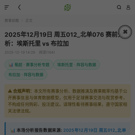




赛事前瞻
正文

✖
2025年12月19日 周五012_北单076 赛前分
析：埃斯托里 vs 布拉加
2025-12-19 14:29
阅读(
164
)
📊 葡超 · 赛事分析专题
埃斯托里 · 阵容与数据
布拉加 · 阵容与数据
⚠️ 合规声明：
本文所有赛事分析、数据推演及赛果概率均基于公
开赛事信息与体育数据模型，仅用于足球赛事交流与观赏参考，
不构成任何购彩、投注建议。请理性看待赛事结果，遵守国家相
关法律法规。
📊 本场分析报告数据来源:
2025年12月19日 周五012_北单