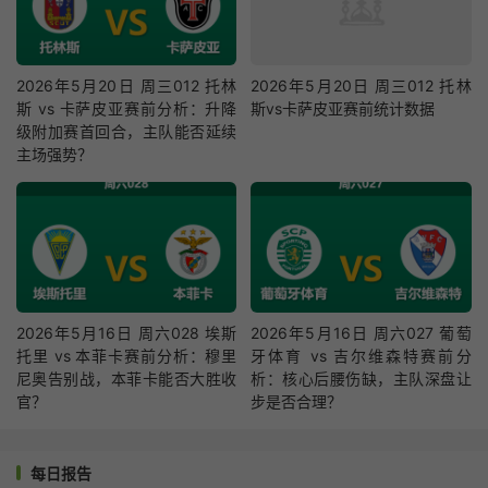
2026年5月20日 周三012 托林
2026年5月20日 周三012 托林
斯 vs 卡萨皮亚赛前分析：升降
斯vs卡萨皮亚赛前统计数据
级附加赛首回合，主队能否延续
主场强势？
2026年5月16日 周六028 埃斯
2026年5月16日 周六027 葡萄
托里 vs 本菲卡赛前分析：穆里
牙体育 vs 吉尔维森特赛前分
尼奥告别战，本菲卡能否大胜收
析：核心后腰伤缺，主队深盘让
官？
步是否合理？
每日报告