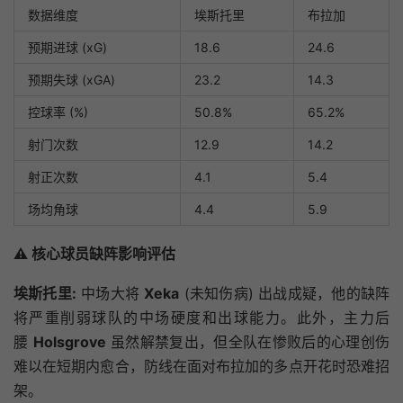
数据维度
埃斯托里
布拉加
预期进球 (xG)
18.6
24.6
预期失球 (xGA)
23.2
14.3
控球率 (%)
50.8%
65.2%
射门次数
12.9
14.2
射正次数
4.1
5.4
场均角球
4.4
5.9
⚠️ 核心球员缺阵影响评估
埃斯托里:
中场大将
Xeka
(未知伤病) 出战成疑，他的缺阵
将严重削弱球队的中场硬度和出球能力。此外，主力后
腰
Holsgrove
虽然解禁复出，但全队在惨败后的心理创伤
难以在短期内愈合，防线在面对布拉加的多点开花时恐难招
架。