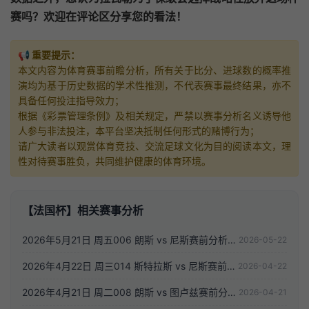
赛吗？欢迎在评论区分享您的看法！
📢 重要提示：
本文内容为体育赛事前瞻分析，所有关于比分、进球数的概率推
演均为基于历史数据的学术性推测，不代表赛事最终结果，亦不
具备任何投注指导效力；
根据《彩票管理条例》及相关规定，严禁以赛事分析名义诱导他
人参与非法投注，本平台坚决抵制任何形式的赌博行为；
请广大读者以观赏体育竞技、交流足球文化为目的阅读本文，理
性对待赛事胜负，共同维护健康的体育环境。
【法国杯】相关赛事分析
2026年5月21日 周五006 朗斯 vs 尼斯赛前分析：尼斯分心保级附加赛，朗斯能否大胜夺冠？
2026-05-22
2026年4月22日 周三014 斯特拉斯 vs 尼斯赛前分析：主队头号射手重伤，强势让步是否暗藏风险？
2026-04-22
2026年4月21日 周二008 朗斯 vs 图卢兹赛前分析：图卢兹两大核心停赛，朗斯能否主场大胜打穿指数？
2026-04-21