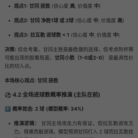
观点1:
甘冈 获胜
(信心度
高
, 价值度
中
)
观点2:
甘冈 净胜1球 或 2球
(信心度
中
, 价值度
高
)
观点3:
拉瓦勒 进球数 < 1
(信心度
中
, 价值度
中
)
决策:
综合考量，甘冈主胜是最稳健的选择，但考虑到杯赛
可能出现的胶着局面，
甘冈小胜（1-0或2-0）
是最具性价
比的切入点。
本场核心观点:
甘冈 获胜
⚽ 4.2 全场进球数概率推演 (主队在前)
1️⃣
概率首选:
2 球
(模型概率: 34%)
推演逻辑：
甘冈主场攻击力有保证，但拉瓦勒进攻乏
力，很难贡献进球。模型预测甘冈打入 2 球而拉瓦勒挂