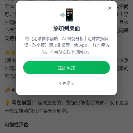
无忧全力杯赛）上均占据明显优势。拉瓦勒虽然客场成绩尚
×
📲
可，但其极其低下的进攻效率（场均不到0.8球）很难击穿
甘冈的主场防线。考虑到拉瓦勒极有可能为联赛留力，且核
添加到桌面
心后卫缺阵，
根据风险第一原则，本场比赛最稳妥的方向是
支持甘冈主场取胜。
将【足球赛事前瞻 | AI 智能分析 | 足球数据解
读 - 球小策】添加到桌面，像 App 一样方便访
问，不再担心找不到网址。
⭐⭐ AI置信度: 中 (Medium)
(理由：虽然数据面全面占优，但考虑到杯赛的偶然性以及
立即添加
甘冈近期防守端的松懈，评级保守给到中，以防范小概率的
平局风险。)
不再提示
🔑 4.1 核心观点研判
💡 写在前面：
足球是圆的，数据只能指引方向。以下是基
于模型推演的几种高概率剧本。
可能性评估: