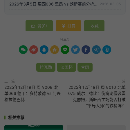
2026年3月5日 周四006 里昂 vs 朗斯赛前分析：里昂锋线伤兵满营，主场让步是否暗藏冷意？
2026-03-05
赞(
0
)
打赏
收藏


分享到









拉瓦勒
法国杯
甘冈
上一篇
下一篇
2025年12月19日 周五008_北
2025年12月19日 周五010_北单
单066 德甲：多特蒙德 vs 门兴
075 威尔士德比：伤病潮侵袭雷
格拉德巴赫
克瑟姆，斯旺西主场能否打破
“平局大师”的铁桶阵？
相关推荐