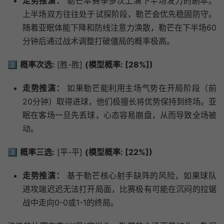
走势推演：
勒芒本赛季多次上演下半场发力的剧本。
上半场双方往往处于试探阶段，勒芒会优先稳固防守。
随着亚眠体能下降和防线注意力涣散，勒芒在下半场60
分钟后通过战术调整打破僵局的概率极高。
2️⃣
概率次选:
[胜-胜]
(模型概率: [28%])
走势推演：
如果勒芒能利用主场气势在开局阶段（前
20分钟）取得进球，他们极擅长将优势保持到终场。亚
眠在客场一旦先丢球，心态容易崩盘，从而导致全场被
动。
3️⃣
概率三选:
[平-平]
(模型概率: [22%])
走势推演：
基于勒芒核心射手缺阵的风险，如果球队
进攻端迟迟无法打开局面，比赛极有可能在沉闷的拉锯
战中走向0-0或1-1的终局。