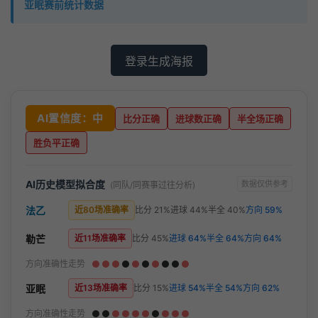
亚眠赛前统计数据
登录生成海报
AI置信度：中
比分正确
进球数正确
半全场正确
胜负平正确
AI历史模型拟合度
数据仅供参考
(同队/同赛事过往分析)
法乙
近80场准确率
比分 21%
进球 44%
半全 40%
方向 59%
勒芒
近11场准确率
比分 45%
进球 64%
半全 64%
方向 64%
方向准确性走势
亚眠
近13场准确率
比分 15%
进球 54%
半全 54%
方向 62%
方向准确性走势