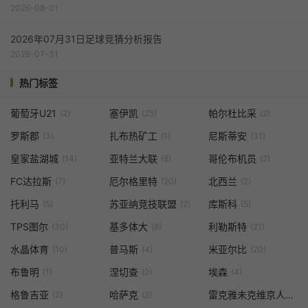
2026-08-01
2026年07月31日足球竞猜分析报告
2026-07-31
热门标签
葡萄牙U21
塞伊凯
帕尔杜比采
(2)
(25)
(2)
罗斯郡
扎布热矿工
尼斯蒂安
(3)
(1)
(31)
皇家盐湖城
亚特兰大联
哥伦布机员
(14)
(8)
(2)
FC达拉斯
厄尔格里特
北西兰
(7)
(20)
(2)
托利马
苏亚纳竞技联盟
库斯科
(5)
(2)
(5)
TPS图尔
基多体大
利勒斯特
(30)
(8)
(21)
水晶体育
普马斯
米亚尔比
(10)
(4)
(20)
布鲁明
涅切查
埃森
(1)
(2)
(4)
格鲁吉亚
哈萨克
雷克雅未克维京人
(2)
(2)
(4)