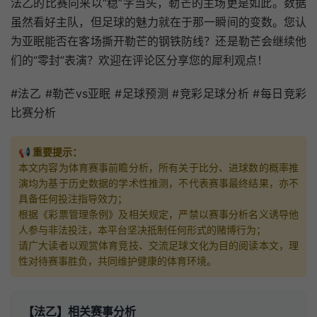
法乙的比赛向来以“稳”字当头，勒芒的主场更是如此。数据
虽然看好主队，但足球的魅力就在于那一瞬间的变数。您认
为亚眠能否在客场撕开勒芒的钢铁防线？还是勒芒会继续他
们的“零封”表演？欢迎在评论区分享您的犀利观点！
#法乙 #勒芒vs亚眠 #足球预测 #竞彩足球分析 #每日竞彩
比赛分析
📢 重要提示：
本文内容为体育赛事前瞻分析，所有关于比分、进球数的概率推
演均为基于历史数据的学术性推测，不代表赛事最终结果，亦不
具备任何投注指导效力；
根据《彩票管理条例》及相关规定，严禁以赛事分析名义诱导他
人参与非法投注，本平台坚决抵制任何形式的赌博行为；
请广大读者以观赏体育竞技、交流足球文化为目的阅读本文，理
性对待赛事胜负，共同维护健康的体育环境。
【法乙】相关赛事分析