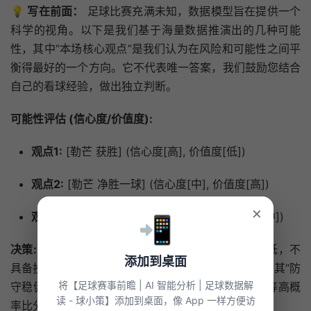
💡 写在前面：
足球比赛充满未知，数据模型旨在提供一个
科学的视角。以下是我们基于海量数据推演出的几种可能
性，其中“本场核心观点”是我们认为在风险和可能性之间平
衡得最好的一个方向。它不代表唯一答案，我们鼓励您结合
自己的看球经验，做出独立判断。
可能性评估 (信心度/价值度):
观点1:
[勒芒 获胜] (信心度[高], 价值度[低])
观点2:
[勒芒 净胜一球] (信心度[中], 价值度[高])
×
观点3:
[总进球数 2或3球] (信心度[中], 价值度[中])
📲
决策:
虽然“勒芒获胜”的概率最高，但其市场回报过低，不
添加到桌面
具备投资价值。相比之下，“勒芒净胜一球”完美契合了其“防
将【足球赛事前瞻 | AI 智能分析 | 足球数据解
守稳健、进攻乏力”的球队DNA，且覆盖了1-0、2-1等高概
读 - 球小策】添加到桌面，像 App 一样方便访
率比分，是本场最具博弈价值的选项。