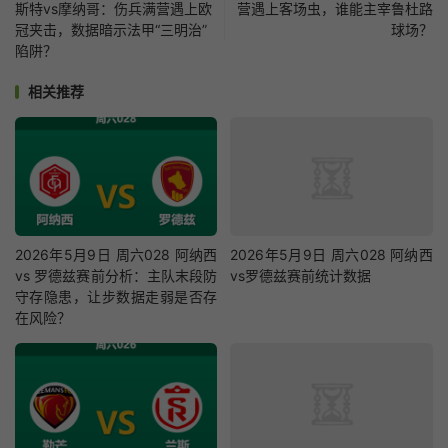
斯特vs摩纳哥：伤兵满营遇上欧
营遇上客场虫，谁能主宰鲁杜路
冠夹击，数据暗示法甲“三明治”
球场？
陷阱？
相关推荐
2026年5月9日 周六028 阿纳西
2026年5月9日 周六028 阿纳西
vs 罗德兹赛前分析：主队末段防
vs罗德兹赛前统计数据
守存隐患，让步数据走弱是否存
在风险？