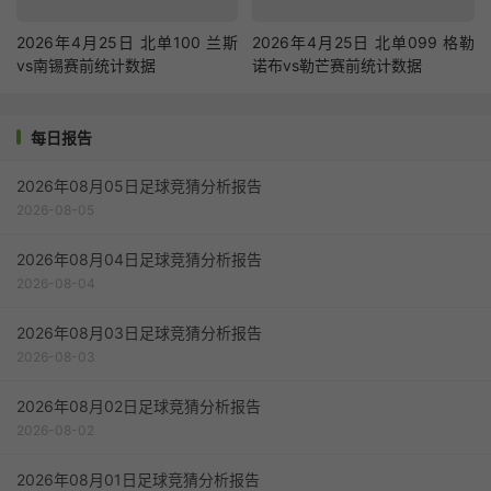
2026年4月25日 北单100 兰斯
2026年4月25日 北单099 格勒
vs南锡赛前统计数据
诺布vs勒芒赛前统计数据
每日报告
2026年08月05日足球竞猜分析报告
2026-08-05
2026年08月04日足球竞猜分析报告
2026-08-04
2026年08月03日足球竞猜分析报告
2026-08-03
2026年08月02日足球竞猜分析报告
2026-08-02
2026年08月01日足球竞猜分析报告