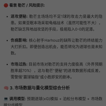
🔴 看衰 勒芒 / 风险提示:
进攻便秘:
勒芒主场场均不足1球的攻击力是最大的隐
患。如果亚眠本场采取龟缩战术（虽然可能性不大），
勒芒缺乏阵地战攻坚的手段，极易陷入0-0的泥潭。
伤病影响:
核心射手Harhouz的缺阵让勒芒的终结能力
大打折扣。即便创造出机会，能否转化为进球也是未知
数。
市场过热:
目前市场对勒芒的支持力度极高（外界预期
胜率超70%），这与勒芒“便秘”的进攻数据形成反差，
需警惕“赢球输指”或小胜即安的剧本。
🧠 3. 市场数据与量化模型综合分析
💻 调用模型:
预期进球(xG)模拟 + 泊松分布模型 + 市场数
据分歧模型