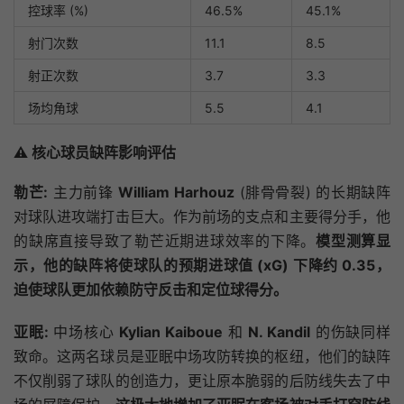
控球率 (%)
46.5%
45.1%
射门次数
11.1
8.5
射正次数
3.7
3.3
场均角球
5.5
4.1
⚠️ 核心球员缺阵影响评估
勒芒:
主力前锋
William Harhouz
(腓骨骨裂) 的长期缺阵
对球队进攻端打击巨大。作为前场的支点和主要得分手，他
的缺席直接导致了勒芒近期进球效率的下降。
模型测算显
示，他的缺阵将使球队的预期进球值 (xG) 下降约 0.35，
迫使球队更加依赖防守反击和定位球得分。
亚眠:
中场核心
Kylian Kaiboue
和
N. Kandil
的伤缺同样
致命。这两名球员是亚眠中场攻防转换的枢纽，他们的缺阵
不仅削弱了球队的创造力，更让原本脆弱的后防线失去了中