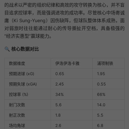
的战术以严密的组织纪律和高效的攻守转换为核心，并不盲
目追求控球率，而是强调进攻的成功率。尽管核心中场寄诚
庸（Ki Sung-Yueng）因伤缺阵，但球队整体体系成熟，面
对弱旅时往往能通过耐心的传导撕扯开空档，具备极强的
“经济实惠型”赢球能力。
🔍 核心数据对比
数据维度
伊洛伊洛卡雅
浦项制铁
预期进球 (xG)
0.65
1.95
预期失球 (xGA)
2.45
0.55
控球率 (%)
34%
66%
射门次数
5.6
14.0
射正次数
1.8
5.5
场均角球
2.6
6.8