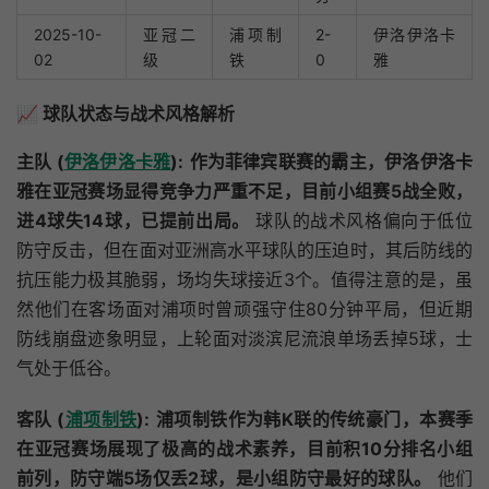
2025-10-
亚冠二
浦项制
2-
伊洛伊洛卡
02
级
铁
0
雅
📈 球队状态与战术风格解析
主队 (
伊洛伊洛卡雅
):
作为菲律宾联赛的霸主，伊洛伊洛卡
雅在亚冠赛场显得竞争力严重不足，目前小组赛5战全败，
进4球失14球，已提前出局。
球队的战术风格偏向于低位
防守反击，但在面对亚洲高水平球队的压迫时，其后防线的
抗压能力极其脆弱，场均失球接近3个。值得注意的是，虽
然他们在客场面对浦项时曾顽强守住80分钟平局，但近期
防线崩盘迹象明显，上轮面对淡滨尼流浪单场丢掉5球，士
气处于低谷。
客队 (
浦项制铁
):
浦项制铁作为韩K联的传统豪门，本赛季
在亚冠赛场展现了极高的战术素养，目前积10分排名小组
前列，防守端5场仅丢2球，是小组防守最好的球队。
他们