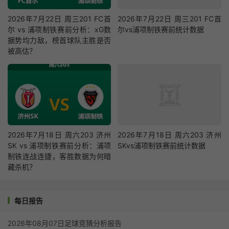
2026年7月22日 周三201 FC首
2026年7月22日 周三201 FC首
尔 vs 浦项制铁赛前分析：xG数
尔vs浦项制铁赛前统计数据
据势均力敌，榜首球队主胜是否
被高估？
2026年7月18日 周六203 济州
2026年7月18日 周六203 济州
SK vs 浦项制铁赛前分析：浦项
SKvs浦项制铁赛前统计数据
制铁连战连捷，客胜数据为何暗
藏杀机？
每日报告
2026年08月07日足球竞猜分析报告