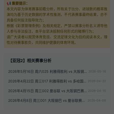
📢 重要提示：
本文内容为体育赛事前瞻分析，所有关于比分、进球数的概率推
演均为基于历史数据的学术性推测，不代表赛事最终结果，亦不
具备任何投注指导效力；
根据《彩票管理条例》及相关规定，严禁以赛事分析名义诱导他
人参与非法投注，本平台坚决抵制任何形式的赌博行为；
请广大读者以观赏体育竞技、交流足球文化为目的阅读本文，理
性对待赛事胜负，共同维护健康的体育环境。
【亚冠2】相关赛事分析
2026年5月16日 周六025 利雅得胜利 vs 大阪钢巴赛前分析：C罗或替补且遭遇伤病潮，主队大胜是否被高估？
2026-05-16
2026年4月22日 周三017 利雅得胜利 vs 多哈国民赛前分析：C罗领衔最强火力，深度让步是否暗藏杀机？
2026-04-22
2026年4月15日 周三002 曼谷联 vs 大阪钢巴赛前分析：首回合爆冷赢球，曼谷联主场能否守住优势？
2026-04-15
2026年4月8日 周三001 大阪钢巴 vs 曼谷联赛前分析：主胜数据持续走高，防线隐患是否会被放大？
2026-04-08