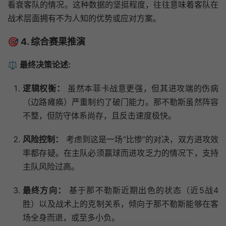
看衰客队的情况。这种数据的坚挺程度，往往意味着客队在
战术层面拥有不为人知的优势或应对方案。
🎯 4. 综合赛果推演
⚖️ 最终决策论述:
逻辑权衡：
虽然本菲卡战意更强，但其进攻端的伤病
（边路瘫痪）严重制约了破门能力。那不勒斯虽然阵容
不整，但防守体系尚存，且反击速度极快。
风险控制：
考虑到这是一场“比惨”的对决，双方进攻效
率都存疑。在主队必须赢球而进攻乏力的情况下，支持
主队风险过高。
最终方向：
基于那不勒斯近期出色的状态（近5战4
胜）以及战术上的克制关系，倾向于那不勒斯能够在客
场全身而退，或至多小负。