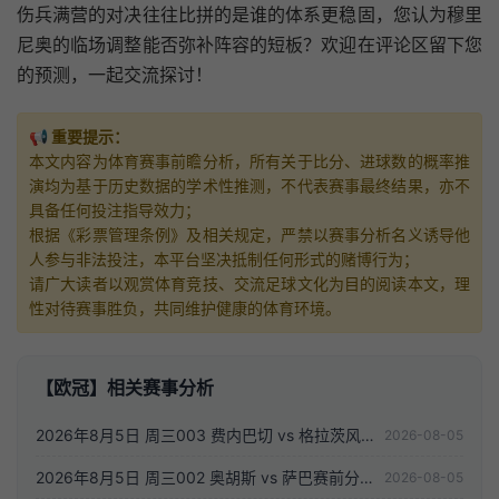
伤兵满营的对决往往比拼的是谁的体系更稳固，您认为穆里
尼奥的临场调整能否弥补阵容的短板？欢迎在评论区留下您
的预测，一起交流探讨！
📢 重要提示：
本文内容为体育赛事前瞻分析，所有关于比分、进球数的概率推
演均为基于历史数据的学术性推测，不代表赛事最终结果，亦不
具备任何投注指导效力；
根据《彩票管理条例》及相关规定，严禁以赛事分析名义诱导他
人参与非法投注，本平台坚决抵制任何形式的赌博行为；
请广大读者以观赏体育竞技、交流足球文化为目的阅读本文，理
性对待赛事胜负，共同维护健康的体育环境。
【欧冠】相关赛事分析
2026年8月5日 周三003 费内巴切 vs 格拉茨风暴赛前分析：客队核心大面积伤停，主队能否打穿深盘？
2026-08-05
2026年8月5日 周三002 奥胡斯 vs 萨巴赛前分析：主队伤兵满营且连战疲惫，让步深盘是否暗藏冷意？
2026-08-05