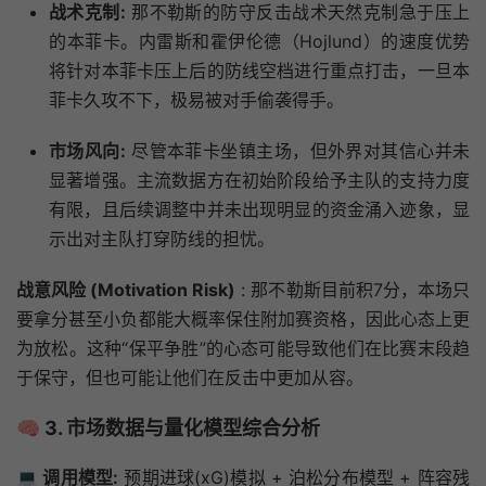
战术克制:
那不勒斯的防守反击战术天然克制急于压上
的本菲卡。内雷斯和霍伊伦德（Hojlund）的速度优势
将针对本菲卡压上后的防线空档进行重点打击，一旦本
菲卡久攻不下，极易被对手偷袭得手。
市场风向:
尽管本菲卡坐镇主场，但外界对其信心并未
显著增强。主流数据方在初始阶段给予主队的支持力度
有限，且后续调整中并未出现明显的资金涌入迹象，显
示出对主队打穿防线的担忧。
战意风险 (Motivation Risk)
: 那不勒斯目前积7分，本场只
要拿分甚至小负都能大概率保住附加赛资格，因此心态上更
为放松。这种“保平争胜”的心态可能导致他们在比赛末段趋
于保守，但也可能让他们在反击中更加从容。
🧠 3. 市场数据与量化模型综合分析
💻 调用模型:
预期进球(xG)模拟 + 泊松分布模型 + 阵容残