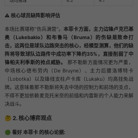
场均角球
6.2
4.1
⚠️ 核心球员缺阵影响评估
本场比赛堪称“伤兵满营”。
本菲卡方面，主力边锋卢克巴基
奥（Lukebakio）和布鲁马（Bruma）的伤缺是致命打
击，这两位是球队边路突击的核心，经模型测算，他们的缺
阵将导致球队边路传中成功率下降约35%，直接削弱了中
锋帕夫利季斯的抢点威胁。
那不勒斯方面情况更为严重，
中场核心德布劳内（De Bruyne）、主力后腰洛博特卡
（Lobotka）以及锋线支柱卢卡库（Lukaku）均高挂免战
牌。这意味着那不勒斯将失去中场的控制力和前场的支点，
不得不更加依赖麦克托米奈的前插和内雷斯的个人能力来解
决战斗。
🤔 2. 核心博弈观点
🟢 看好 本菲卡 的核心论据: