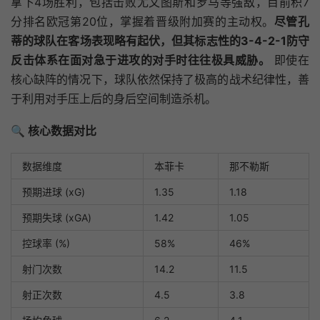
拿下4场胜利，包括击败尤文图斯和罗马等强敌，目前积7
分排名欧冠第20位，掌握着晋级附加赛的主动权。
尽管孔
蒂的球队在客场表现略有起伏，但其标志性的3-4-2-1防守
反击体系在面对急于进攻的对手时往往极具威胁。
即使在
核心缺阵的情况下，球队依然保持了极高的战术纪律性，善
于利用对手压上后的身后空间制造杀机。
🔍 核心数据对比
数据维度
本菲卡
那不勒斯
预期进球 (xG)
1.35
1.18
预期失球 (xGA)
1.42
1.05
控球率 (%)
58%
46%
射门次数
14.2
11.5
射正次数
4.5
3.8