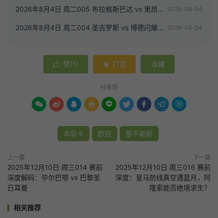
2026年8月4日 周二005 布拉格斯巴达 vs 里昂赛前分析：里昂防线重组，客场让步是否合理？
2026-08-04
2026年8月4日 周二004 圣吉罗斯 vs 博德闪耀赛前分析：博德闪耀中场核心伤缺，客场能否全身而退？
2026-08-04
赞(
1
)
打赏
收藏


分享到









本菲卡
欧冠
那不勒斯
上一篇
下一篇
2025年12月10日 周三014 赛前
2025年12月10日 周三016 赛前
深度解码：毕尔巴鄂 vs 巴黎圣
深度：皇马防线真空遇蓝月，阿
日耳曼
隆索能否绝境求生？
相关推荐