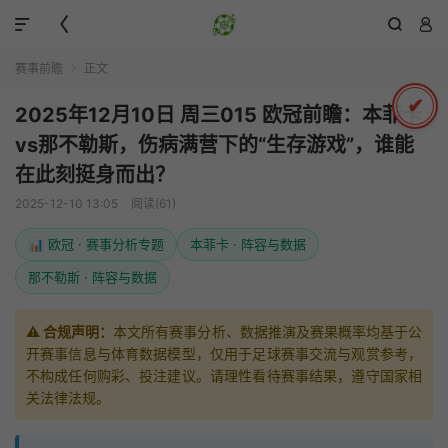




赛事前瞻
正文

✔
2025年12月10日 周三015 欧冠前瞻：本菲卡
vs那不勒斯，伤病满营下的“生存游戏”，谁能
在此刻挺身而出？
2025-12-10 13:05
阅读(
61
)
📊 欧冠 · 赛事分析专题
本菲卡 · 阵容与数据
那不勒斯 · 阵容与数据
⚠️ 合规声明：
本文所有赛事分析、数据推演及赛果概率均基于公
开赛事信息与体育数据模型，仅用于足球赛事交流与观赏参考，
不构成任何购彩、投注建议。请理性看待赛事结果，遵守国家相
关法律法规。