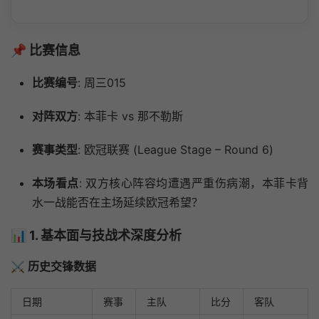
📌 比赛信息
比赛编号
: 周三015
对阵双方
: 本菲卡 vs 那不勒斯
赛事类型
: 欧冠联赛 (League Stage – Round 6)
本场看点
: 双方核心阵容均遭遇严重伤病潮，本菲卡背
水一战能否在主场延续欧冠希望？
📊 1. 基本面与技战术深度分析
⚔️ 历史交锋数据
日期
赛事
主队
比分
客队