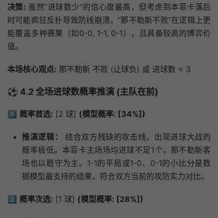
决策:
虽然“进球数少”的信心度最高，但考虑到本菲卡落后
时可能疯狂反扑导致防线崩溃，“那不勒斯不败”在逻辑上更
能覆盖多种赛果（如0-0, 1-1, 0-1），且具备较高的博弈价
值。
本场核心观点:
那不勒斯 不败 (让球负) 或 进球数 < 3
⚽ 4.2 全场进球数概率推演 (主队在前)
1️⃣
概率首选:
[2 球]
(模型概率: [34%])
推演逻辑：
结合双方残缺的攻击线，出现进球大战的
概率极低。本菲卡主场场均进球不足1个，那不勒斯客
场也以稳守为主。1-1的平局或1-0、0-1的小比分是数
据模型最支持的结果，符合双方当前的攻防实力对比。
2️⃣
概率次选:
[1 球]
(模型概率: [28%])