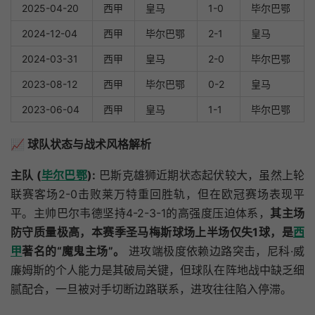
2025-04-20
西甲
皇马
1-0
毕尔巴鄂
2024-12-04
西甲
毕尔巴鄂
2-1
皇马
2024-03-31
西甲
皇马
2-0
毕尔巴鄂
2023-08-12
西甲
毕尔巴鄂
0-2
皇马
2023-06-04
西甲
皇马
1-1
毕尔巴鄂
📈 球队状态与战术风格解析
主队 (
毕尔巴鄂
):
巴斯克雄狮近期状态起伏较大，虽然上轮
联赛客场2-0击败莱万特重回胜轨，但在欧冠赛场表现平
平。主帅巴尔韦德坚持4-2-3-1的高强度压迫体系，
其主场
防守质量极高，本赛季圣马梅斯球场上半场仅失1球，是
西
甲
著名的“魔鬼主场”。
进攻端极度依赖边路突击，尼科·威
廉姆斯的个人能力是其破局关键，但球队在阵地战中缺乏细
腻配合，一旦被对手切断边路联系，进攻往往陷入停滞。