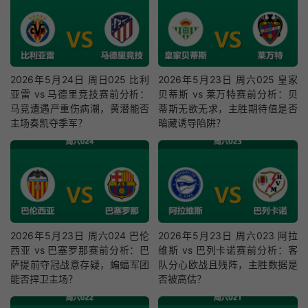
2026年5月24日 周日025 比利
2026年5月23日 周六025 皇家
亚雷 vs 马德里竞技赛前分析：
贝蒂斯 vs 莱万特赛前分析：贝
马竞遭遇严重伤病潮，黄潜能否
蒂斯无欲无求，主胜期待值是否
主场奏凯夺季军？
暗藏诱导陷阱？
2026年5月23日 周六024 巴伦
2026年5月23日 周六023 阿拉
西亚 vs 巴塞罗那赛前分析：巴
维斯 vs 巴列卡诺赛前分析：客
萨提前夺冠战意存疑，蝙蝠军团
队分心欧战且残阵，主胜数据是
能否捍卫主场？
否被高估？