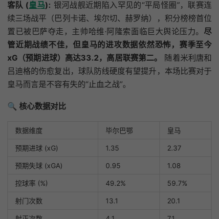
客队 (
皇马
):
银河战舰近期陷入罕见的“平局怪圈”，联赛连
续三场战平（巴列卡诺、埃尔切、赫罗纳），积分榜榜首位
置已被巴萨夺走，主帅哈维·阿隆索面临巨大舆论压力。
尽
管近期战绩不佳，但皇马的进攻数据依然恐怖，赛季至今
xG（预期进球）高达33.2，高居联赛第二。
随着米利唐和
吕迪格的伤愈复出，球队防线硬度有望提升，本场比赛对于
皇马而言是不容有失的“止血之战”。
🔍 核心数据对比
数据维度
毕尔巴鄂
皇马
预期进球 (xG)
1.35
2.37
预期失球 (xGA)
0.95
1.08
控球率 (%)
49.2%
59.7%
射门次数
13.1
20.1
射正次数
4.1
7.1