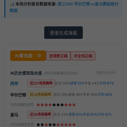
📊 本场分析报告数据来源:
周三005 毕尔巴鄂vs皇马赛前统计
数据
登录生成海报
AI置信度：中
进球数正确
半全场正确
AI历史模型拟合度
数据仅供参考
(同队/同赛事过往分析)
西甲
近221场准确率
比分 30%
进球 51%
半全 44%
方向 67%
毕尔巴鄂
近29场准确率
比分 28%
进球 48%
半全 38%
方向 66%
方向准确性走势
皇马
近28场准确率
比分 32%
进球 61%
半全 61%
方向 57%
方向准确性走势