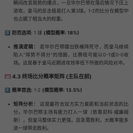
瞬间改变局势的爆点，一旦毕尔巴鄂在落后情况下压上
进攻，皇马的反击极易打入第3球。1-2的比分在模型中
也占据了相当大的权重。
3️⃣
防范选项:
1 球
(模型概率: 18%)
推演逻辑：
若毕尔巴鄂摆出铁桶阵死守，而皇马继续
陷入“得势不得分”的怪圈，比赛极可能以0-1或0-0收
场。这是基于皇马近期进攻效率低下所做的风险对冲。
🥅 4.3 终场比分概率矩阵 (主队在前)
1️⃣
概率首选:
1-2
(模型概率: 13.5%)
矩阵分析：
这是最符合双方实力差距和当前状态的比
分。毕尔巴鄂主场有能力打入一球（依靠尼科
·威廉姆
斯），但皇马整体实力更强，且急需胜利，大概率能多
进一球带走胜利。