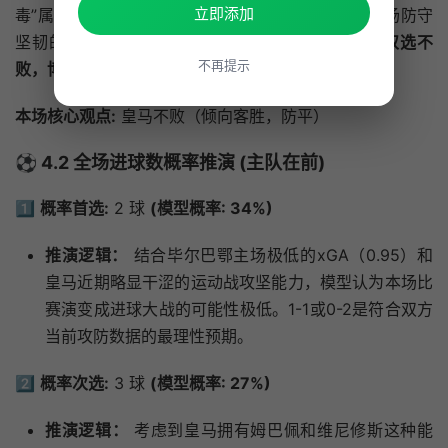
立即添加
毒”属性，直接博取单胜风险略高。结合毕尔巴鄂主场防守
坚韧的特点，
“皇马净胜一球”或“平局”的组合（即双选不
不再提示
败，博小胜）是性价比最高的策略。
本场核心观点:
皇马不败（倾向客胜，防平）
⚽ 4.2 全场进球数概率推演 (主队在前)
1️⃣
概率首选:
2 球
(模型概率: 34%)
推演逻辑：
结合毕尔巴鄂主场极低的xGA（0.95）和
皇马近期略显干涩的运动战攻坚能力，模型认为本场比
赛演变成进球大战的可能性极低。1-1或0-2是符合双方
当前攻防数据的最理性预期。
2️⃣
概率次选:
3 球
(模型概率: 27%)
推演逻辑：
考虑到皇马拥有姆巴佩和维尼修斯这种能