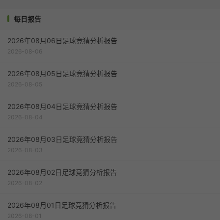
每日报告
2026年08月06日足球竞猜分析报告
2026-08-06
2026年08月05日足球竞猜分析报告
2026-08-05
2026年08月04日足球竞猜分析报告
2026-08-04
2026年08月03日足球竞猜分析报告
2026-08-03
2026年08月02日足球竞猜分析报告
2026-08-02
2026年08月01日足球竞猜分析报告
2026-08-01