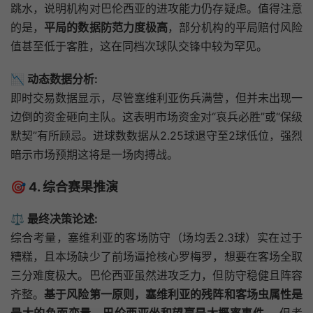
跳水，说明机构对巴伦西亚的进攻能力仍存疑虑。值得注意
的是，
平局的数据防范力度极高
，部分机构的平局赔付风险
值甚至低于客胜，这在同档次球队交锋中较为罕见。
📉 动态数据分析:
即时交易数据显示，尽管塞维利亚伤兵满营，但并未出现一
边倒的资金砸向主队。这表明市场资金对“哀兵必胜”或“保级
默契”有所顾忌。进球数数据从2.25球退守至2球低位，强烈
暗示市场预期这将是一场肉搏战。
🎯 4. 综合赛果推演
⚖️ 最终决策论述:
综合考量，塞维利亚的客场防守（场均丢2.3球）实在过于
糟糕，且本场缺少了前场逼抢核心罗梅罗，想要在客场全取
三分难度极大。巴伦西亚虽然进攻乏力，但防守稳健且阵容
齐整。
基于风险第一原则，塞维利亚的残阵和客场虫属性是