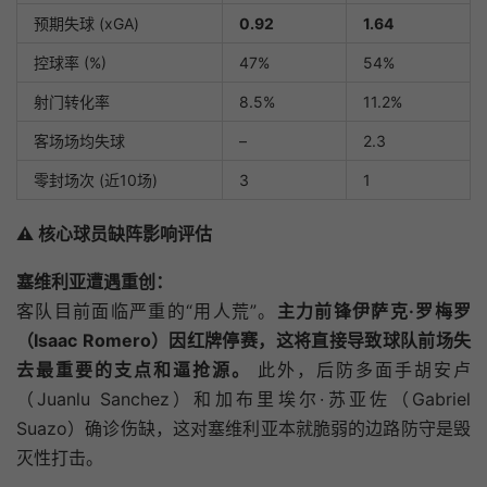
预期失球 (xGA)
0.92
1.64
控球率 (%)
47%
54%
射门转化率
8.5%
11.2%
客场场均失球
–
2.3
零封场次 (近10场)
3
1
⚠️ 核心球员缺阵影响评估
塞维利亚遭遇重创：
客队目前面临严重的“用人荒”。
主力前锋伊萨克·罗梅罗
（Isaac Romero）因红牌停赛，这将直接导致球队前场失
去最重要的支点和逼抢源。
此外，后防多面手胡安卢
（Juanlu Sanchez）和加布里埃尔·苏亚佐（Gabriel
Suazo）确诊伤缺，这对塞维利亚本就脆弱的边路防守是毁
灭性打击。