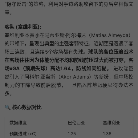
“稳守反击”的策略，利用对手边路助攻留下的身后空档做文
章。
客队 (塞维利亚):
塞维利亚本赛季在马蒂亚斯·阿尔梅达（Matias Almeyda）
的带领下，呈现出典型的主强客弱特征，近期更是遭遇了客
场三连败，且连续5个客场都有失球。
球队的高位压迫战术
在客场往往因为体能分配不均和防线前压过大而被打穿，客
场xGA（预期失球）高达1.64，防线如同纸糊。
进攻端虽
然引入了阿科尔·亚当斯（Akor Adams）等新援，但中场控
制力的下降导致前后脱节，一旦陷入阵地战便显得办法不
多。
🔍 核心数据对比
数据维度
巴伦西亚
塞维利亚
预期进球 (xG)
1.25
1.36