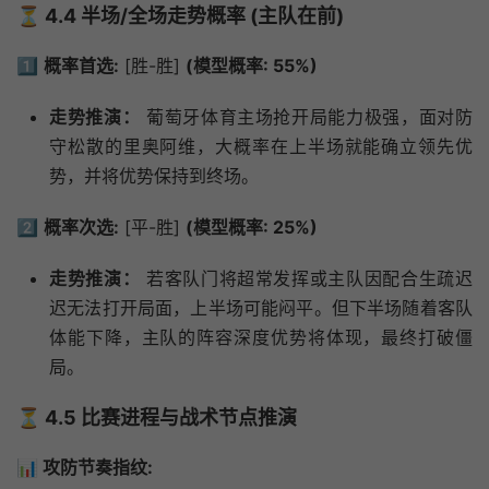
⏳ 4.4 半场/全场走势概率 (主队在前)
1️⃣
概率首选:
[胜-胜]
(模型概率: 55%)
走势推演：
葡萄牙体育主场抢开局能力极强，面对防
守松散的里奥阿维，大概率在上半场就能确立领先优
势，并将优势保持到终场。
2️⃣
概率次选:
[平-胜]
(模型概率: 25%)
走势推演：
若客队门将超常发挥或主队因配合生疏迟
迟无法打开局面，上半场可能闷平。但下半场随着客队
体能下降，主队的阵容深度优势将体现，最终打破僵
局。
⏳ 4.5 比赛进程与战术节点推演
📊 攻防节奏指纹: