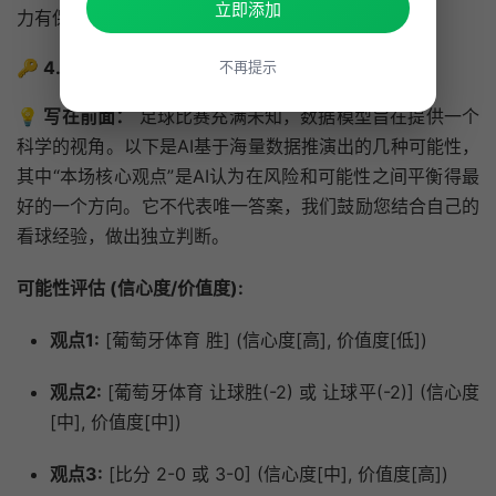
立即添加
力有保证。
🔑 4.1 核心观点研判
不再提示
💡 写在前面：
足球比赛充满未知，数据模型旨在提供一个
科学的视角。以下是AI基于海量数据推演出的几种可能性，
其中“本场核心观点”是AI认为在风险和可能性之间平衡得最
好的一个方向。它不代表唯一答案，我们鼓励您结合自己的
看球经验，做出独立判断。
可能性评估 (信心度/价值度):
观点1:
[葡萄牙体育 胜] (信心度[高], 价值度[低])
观点2:
[葡萄牙体育 让球胜(-2) 或 让球平(-2)] (信心度
[中], 价值度[中])
观点3:
[比分 2-0 或 3-0] (信心度[中], 价值度[高])