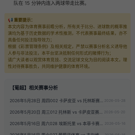
队在 15 分钟内连入两球带走比赛。
📢 重要提示：
本文内容为体育赛事前瞻分析，所有关于比分、进球数的概率推
演均为基于历史数据的学术性推测，不代表赛事最终结果，亦不
具备任何投注指导效力；
根据《彩票管理条例》及相关规定，严禁以赛事分析名义诱导他
人参与非法投注，本平台坚决抵制任何形式的赌博行为；
请广大读者以观赏体育竞技、交流足球文化为目的阅读本文，理
性对待赛事胜负，共同维护健康的体育环境。
【葡超】相关赛事分析
2026年5月28日 周四002 卡萨皮亚 vs 托林斯赛前分析：客队刚夺杯赛冠军体能透支，主队让步是否暗藏杀机？
2026-05-28
2026年5月20日 周三012 托林斯 vs 卡萨皮亚赛前分析：升降级附加赛首回合，主队能否延续主场强势？
2026-05-20
2026年5月16日 周六028 埃斯托里 vs 本菲卡赛前分析：穆里尼奥告别战，本菲卡能否大胜收官？
2026-05-16
2026年5月16日 周六027 葡萄牙体育 vs 吉尔维森特赛前分析：核心后腰伤缺，主队深盘让步是否合理？
2026-05-16