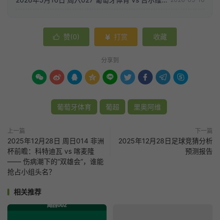
赞(
0
)
打赏
收藏


分享到









葡萄牙体育
葡超
里奥阿维
上一篇
下一篇
2025年12月28日 周日014 非洲
2025年12月28日足球竞猜分析
杯前瞻：科特迪瓦 vs 喀麦隆
预测报告
—— 伤病潮下的“双雄会”，谁能
抢占小组头名？
相关推荐