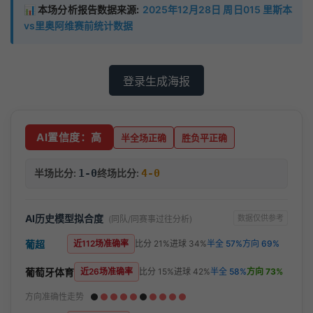
📊 本场分析报告数据来源:
2025年12月28日 周日015 里斯本
vs里奥阿维赛前统计数据
登录生成海报
AI置信度：高
半全场正确
胜负平正确
半场比分:
1-0
终场比分:
4-0
AI历史模型拟合度
数据仅供参考
(同队/同赛事过往分析)
葡超
近112场准确率
比分 21%
进球 34%
半全 57%
方向 69%
葡萄牙体育
近26场准确率
比分 15%
进球 42%
半全 58%
方向 73%
方向准确性走势