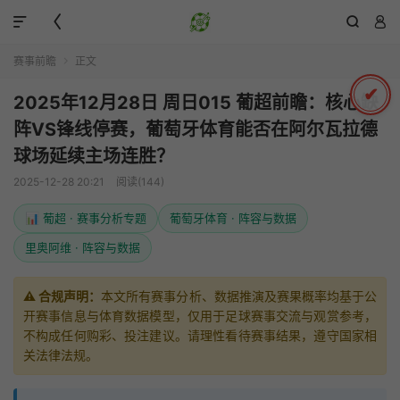




赛事前瞻
正文

✔
2025年12月28日 周日015 葡超前瞻：核心缺
阵VS锋线停赛，葡萄牙体育能否在阿尔瓦拉德
球场延续主场连胜？
2025-12-28 20:21
阅读(
144
)
📊 葡超 · 赛事分析专题
葡萄牙体育 · 阵容与数据
里奥阿维 · 阵容与数据
⚠️ 合规声明：
本文所有赛事分析、数据推演及赛果概率均基于公
开赛事信息与体育数据模型，仅用于足球赛事交流与观赏参考，
不构成任何购彩、投注建议。请理性看待赛事结果，遵守国家相
关法律法规。