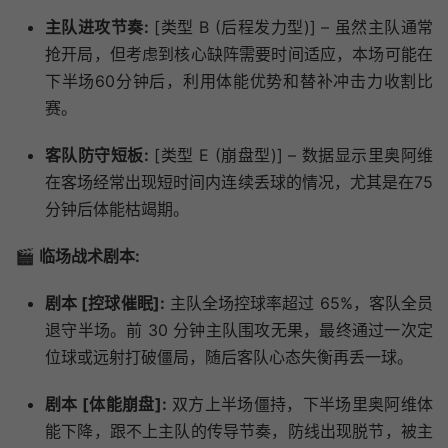
主队进攻节奏:
[类型 B (后程发力型)] – 虽然主队通常
抢开局，但考虑到核心缺阵需要时间适应，本场可能在
下半场60分钟后，利用体能优势和替补冲击力收割比
赛。
客队防守短板:
[类型 E (崩盘型)] – 数据显示里奥阿维
在客场经常出现短时间内连续丢球的情况，尤其是在75
分钟后体能枯竭期。
🎬 临场战术剧本:
剧本 [控球催眠]:
主队全场控球率超过 65%，客队全员
退守半场。前 30 分钟主队围攻无果，最终通过一次定
位球或远射打破僵局，随后客队心态失衡再丢一球。
剧本 [体能崩盘]:
双方上半场僵持，下半场里奥阿维体
能下降，跟不上主队的传导节奏，防线出现脱节，被主