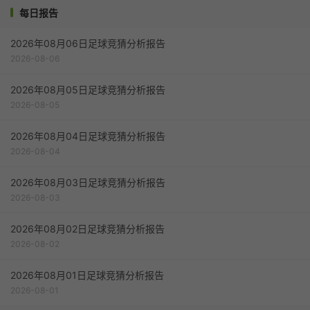
每日报告
2026年08月06日足球竞猜分析报告
2026-08-06
2026年08月05日足球竞猜分析报告
2026-08-05
2026年08月04日足球竞猜分析报告
2026-08-04
2026年08月03日足球竞猜分析报告
2026-08-03
2026年08月02日足球竞猜分析报告
2026-08-02
2026年08月01日足球竞猜分析报告
2026-08-01