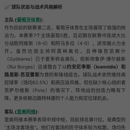
📈 球队状态与战术风格解析
主队 (
葡萄牙体育
):
作为目前的联赛第二名，葡萄牙体育在主场展现了极强的统
治力，本赛季7个主场豪取5胜，且近期在联赛中连续大比
分战胜阿维斯（6-0）和阿马多拉（4-0），进攻端火力全
开。虽然功勋主帅阿莫林离任，且神锋哲凯赖什
（Gyökeres）已于夏季转会离队，但新帅鲁伊·博尔赫斯
（Rui Borges）迅速整合了以
约安尼季斯（Ioannidis）
和
路易斯·苏亚雷斯
为首的新锋线组合。球队战术依然维持高
控球率（场均62.5%）和高压迫风格，但在缺少核心组织者
贡萨尔维斯（Pote）的情况下，阵地战的创造力略有下
降，更多依赖边路特林康的个人能力和定位球机会。
客队 (
里奥阿维
):
里奥阿维本赛季表现中规中矩，目前排名第11位，是典型的
“主场龙客场虫”。他们在客场的防守体系较为松散，场均失