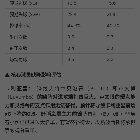
预期进球 (xG)
13.5
15.6
预期失球 (xGA)
22.4
21.9
控球率 (%)
44.3%
40.7%
射门次数
9.6
9.7
射正次数
3.4
2.3
场均角球
3.5
3.3
⚠️ 核心球员缺阵影响评估
卡利亚里：
锋线大将**贝洛蒂（Belotti）
和
卢文博
（Luvumbo）
的缺阵对进攻端打击巨大。卢文博的爆点能
力和贝洛蒂的支点作用无法替代，预计将导致卡利亚里前场
xG下降约0.5。好消息是主力前锋
博雷利（Borrelli）**虽
有小伤但已进入大名单，有望替补待命，埃斯波西托将承担
更多得分重任。