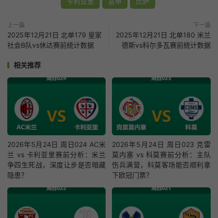
卡利亚里
意甲
比萨
上一篇
下一篇
2025年12月21日 北单179 皇家
2025年12月21日 北单180 米兰
社会B队vs休达赛前统计数据
德斯vs科尔多瓦赛前统计数据
相关推荐
2026年5月24日 周日024 AC米
2026年5月24日 周日023 克雷
兰 vs 卡利亚里赛前分析：米兰
莫内塞 vs 科莫赛前分析：主队
争四生死战，深度让步是否暗藏
伤兵满营，科莫客场能否顺利拿
隐患？
下欧冠门票？