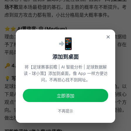
场不败
是本场最稳健的基石，且主胜的概率在不断提升。考
虑到双方攻击力都有限，小比分格局是大概率事件。
⭐⭐ AI置信度: 中 (Medium)
×
理由：基本面和伤停情况强烈指向主队不败，且市场数据给
📲
予了相应支持。但考虑到卡利亚里自身进攻也不犀利，存在
平局风险，故评级为中。
添加到桌面
🔑 4.1 核心观点研判
将【足球赛事前瞻 | AI 智能分析 | 足球数据解
读 - 球小策】添加到桌面，像 App 一样方便访
💡 写在前面：
问，不再担心找不到网址。
足球比赛充满未知，数据模型旨在提供一个科学的视角。以
下是AI基于海量数据推演出的几种可能性，其中“本场核心
立即添加
观点”是AI认为在风险和可能性之间平衡得最好的一个方
向。它不代表唯一答案，我们鼓励您结合自己的看球经验，
不再提示
做出独立判断。