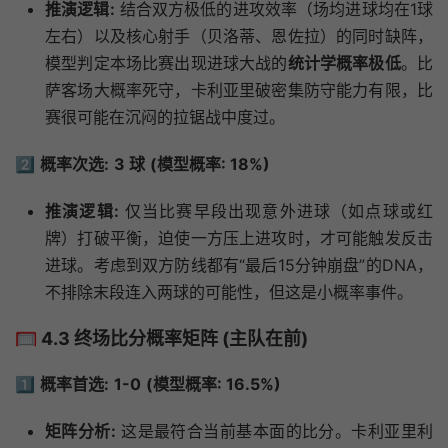
推演逻辑:
结合双方极低的进攻效率（场均进球均在1球
左右）以及核心射手（贝洛蒂、恩佐拉）的同时缺阵，
模型判定本场比赛出现进球大战的
统计学概率极低
。比
萨客场大概率死守，卡利亚里破密集防守能力有限，比
赛很可能在沉闷的拉锯战中度过。
2️⃣
概率次选:
3 球
(模型概率: 18%)
推演逻辑:
仅当比赛早段出现意外进球（如点球或红
牌）打破平衡，迫使一方压上进攻时，才可能触发反击
进球。考虑到双方防线都有“最后15分钟崩盘”的DNA，
不排除末段连入两球的可能性，但这是小概率事件。
🥅 4.3 终场比分概率矩阵 (主队在前)
1️⃣
概率首选:
1-0
(模型概率: 16.5%)
矩阵分析:
这是最符合当前基本面的比分。卡利亚里利