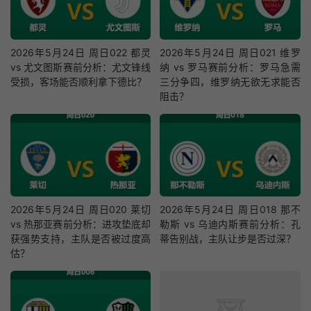
2026年5月24日 周日022 都灵
2026年5月24日 周日021 维罗
vs 尤文图斯赛前分析：尤文锋线
纳 vs 罗马赛前分析：罗马急需
受损，客场能否顺利拿下德比？
三分争四，维罗纳无欲无求能否
阻击？
2026年5月24日 周日020 莱切
2026年5月24日 周日018 那不
vs 热那亚赛前分析：进攻垫底却
勒斯 vs 乌迪内斯赛前分析：孔
获强势支持，主队是否被过度高
蒂告别战，主队让步是否过深？
估？