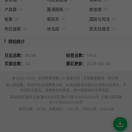
卢森堡
塞浦路斯
新加坡
(2)
(1)
(2)
秘鲁
索陆军
国防与司法
(2)
(4)
(3)
布拉迪斯
冰岛超
凯夫拉维克
(2)
(2)
(1)
网站统计
日志总数：
8534
标签总数：
1455
页面总数：
34
最后更新：
2026-08-06
© 2025-2026
足球赛事前瞻 | AI 智能分析 | 足球数据解读 - 球小策
球小策提醒：本站所有足球赛事分析、AI 数据解读内容均为体育交流参考，不
构成投注建议。请理性观赏赛事，遵守国家相关法律规定。
网站地图
|
更新记录
|
量化QA问答
|
豫ICP备2026002056号-2
|
豫公网安备
41132502000139号
请求次数：46 次，加载用时：1.127 秒，内存占用：5.64 MB