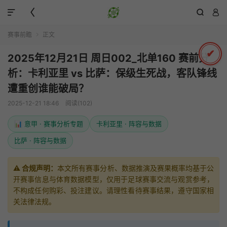




赛事前瞻
正文

✔
2025年12月21日 周日002_北单160 赛前分
析：卡利亚里 vs 比萨：保级生死战，客队锋线
遭重创谁能破局？
2025-12-21 18:46
阅读(
102
)
📊 意甲 · 赛事分析专题
卡利亚里 · 阵容与数据
比萨 · 阵容与数据
⚠️ 合规声明：
本文所有赛事分析、数据推演及赛果概率均基于公
开赛事信息与体育数据模型，仅用于足球赛事交流与观赏参考，
不构成任何购彩、投注建议。请理性看待赛事结果，遵守国家相
关法律法规。