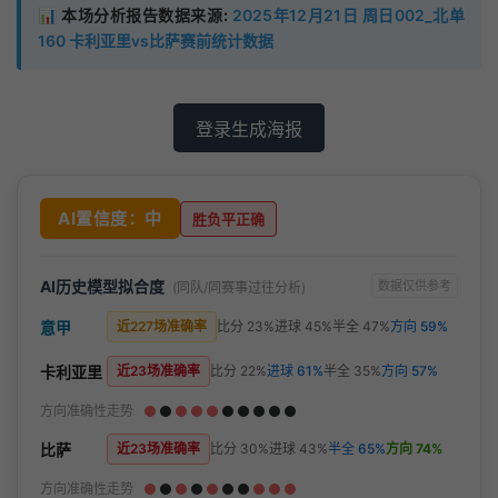
📊 本场分析报告数据来源:
2025年12月21日 周日002_北单
160 卡利亚里vs比萨赛前统计数据
登录生成海报
AI置信度：中
胜负平正确
AI历史模型拟合度
数据仅供参考
(同队/同赛事过往分析)
意甲
近227场准确率
比分 23%
进球 45%
半全 47%
方向 59%
卡利亚里
近23场准确率
比分 22%
进球 61%
半全 35%
方向 57%
方向准确性走势
比萨
近23场准确率
比分 30%
进球 43%
半全 65%
方向 74%
方向准确性走势