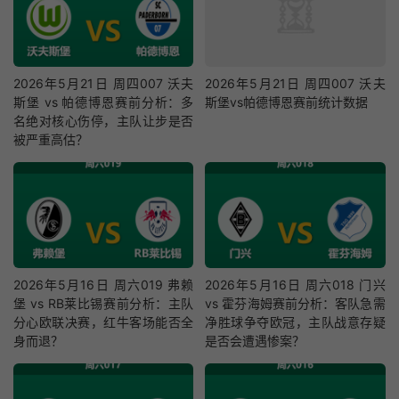
2026年5月21日 周四007 沃夫
2026年5月21日 周四007 沃夫
斯堡 vs 帕德博恩赛前分析：多
斯堡vs帕德博恩赛前统计数据
名绝对核心伤停，主队让步是否
被严重高估？
2026年5月16日 周六019 弗赖
2026年5月16日 周六018 门兴
堡 vs RB莱比锡赛前分析：主队
vs 霍芬海姆赛前分析：客队急需
分心欧联决赛，红牛客场能否全
净胜球争夺欧冠，主队战意存疑
身而退？
是否会遭遇惨案？