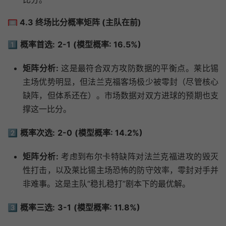
🥅 4.3 终场比分概率矩阵 (主队在前)
1️⃣
概率首选:
2-1
(模型概率: 16.5%)
矩阵分析:
这是最符合双方攻防数据的平衡点。莱比锡
主场优势明显，但法兰克福客场极少被零封（尽管核心
缺阵，但体系还在）。市场数据对双方进球的预期也支
撑这一比分。
2️⃣
概率次选:
2-0
(模型概率: 14.2%)
矩阵分析:
考虑到布尔卡特缺阵对法兰克福进攻的毁灭
性打击，以及莱比锡主场恐怖的防守效率，零封对手并
非难事。这是主队“稳扎稳打”剧本下的最优解。
3️⃣
概率三选:
3-1
(模型概率: 11.8%)