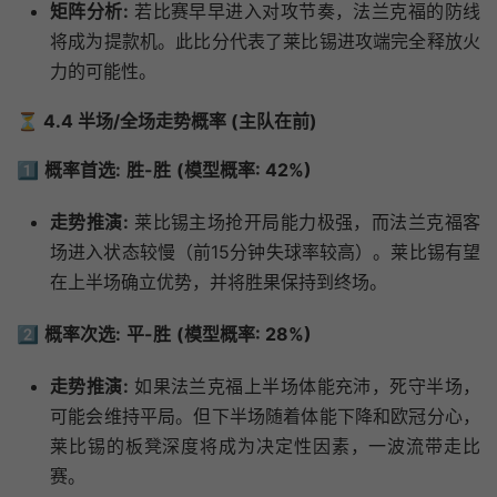
矩阵分析:
若比赛早早进入对攻节奏，法兰克福的防线
将成为提款机。此比分代表了莱比锡进攻端完全释放火
力的可能性。
⏳ 4.4 半场/全场走势概率 (主队在前)
1️⃣
概率首选:
胜-胜
(模型概率: 42%)
走势推演:
莱比锡主场抢开局能力极强，而法兰克福客
场进入状态较慢（前15分钟失球率较高）。莱比锡有望
在上半场确立优势，并将胜果保持到终场。
2️⃣
概率次选:
平-胜
(模型概率: 28%)
走势推演:
如果法兰克福上半场体能充沛，死守半场，
可能会维持平局。但下半场随着体能下降和欧冠分心，
莱比锡的板凳深度将成为决定性因素，一波流带走比
赛。