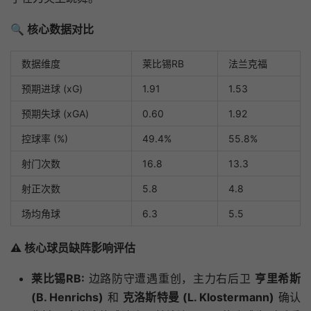
🔍 核心数据对比
数据维度
莱比锡RB
法兰克福
预期进球 (xG)
1.91
1.53
预期失球 (xGA)
0.60
1.92
控球率 (%)
49.4%
55.8%
射门次数
16.8
13.3
射正次数
5.8
4.8
场均角球
6.3
5.5
⚠️ 核心球员缺阵影响评估
莱比锡RB:
边路防守遭遇重创，主力右后卫
亨里希斯
(B. Henrichs)
和
克洛斯特曼 (L. Klostermann)
确认