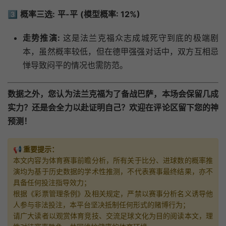
3️⃣
概率三选:
平-平
(模型概率: 12%)
走势推演:
这是法兰克福众志成城死守到底的极端剧
本，虽然概率较低，但在德甲强强对话中，双方互相忌
惮导致闷平的情况也需防范。
数据之外，您认为法兰克福为了备战巴萨，本场会保留几成
实力？还是会全力以赴证明自己？欢迎在评论区留下您的神
预测！
📢 重要提示：
本文内容为体育赛事前瞻分析，所有关于比分、进球数的概率推
演均为基于历史数据的学术性推测，不代表赛事最终结果，亦不
具备任何投注指导效力；
根据《彩票管理条例》及相关规定，严禁以赛事分析名义诱导他
人参与非法投注，本平台坚决抵制任何形式的赌博行为；
请广大读者以观赏体育竞技、交流足球文化为目的阅读本文，理