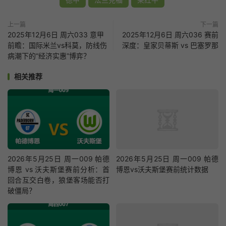
上一篇
下一篇
2025年12月6日 周六033 意甲
2025年12月6日 周六036 赛前
前瞻：国际米兰vs科莫，防线伤
深度：皇家贝蒂斯 vs 巴塞罗那
病潮下的“经济实惠”博弈？
相关推荐
2026年5月25日 周一009 帕德
2026年5月25日 周一009 帕德
博恩 vs 沃夫斯堡赛前分析：首
博恩vs沃夫斯堡赛前统计数据
回合互交白卷，狼堡客场能否打
破僵局？