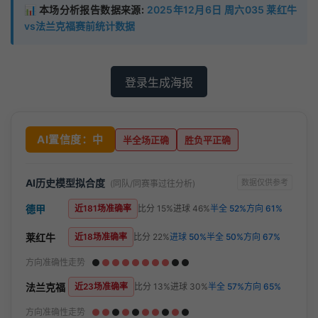
📊 本场分析报告数据来源:
2025年12月6日 周六035 莱红牛
vs法兰克福赛前统计数据
登录生成海报
AI置信度：中
半全场正确
胜负平正确
AI历史模型拟合度
数据仅供参考
(同队/同赛事过往分析)
德甲
近181场准确率
比分 15%
进球 46%
半全 52%
方向 61%
莱红牛
近18场准确率
比分 22%
进球 50%
半全 50%
方向 67%
方向准确性走势
法兰克福
近23场准确率
比分 13%
进球 30%
半全 57%
方向 65%
方向准确性走势