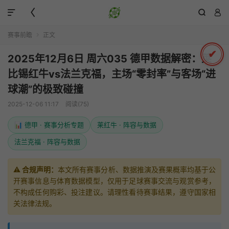




赛事前瞻
正文

✔
2025年12月6日 周六035 德甲数据解密：莱
比锡红牛vs法兰克福，主场“零封率”与客场“进
球潮”的极致碰撞
2025-12-06 11:17
阅读(
75
)
📊 德甲 · 赛事分析专题
莱红牛 · 阵容与数据
法兰克福 · 阵容与数据
⚠️ 合规声明：
本文所有赛事分析、数据推演及赛果概率均基于公
开赛事信息与体育数据模型，仅用于足球赛事交流与观赏参考，
不构成任何购彩、投注建议。请理性看待赛事结果，遵守国家相
关法律法规。