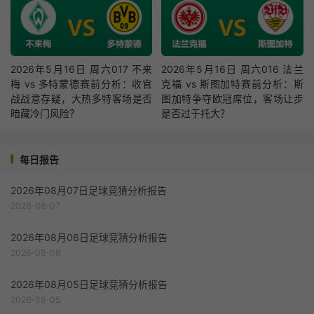
2026年5月16日 周六017 不来
2026年5月16日 周六016 法兰
梅 vs 多特蒙德赛前分析：收官
克福 vs 斯图加特赛前分析：斯
战战意存疑，大热多特客场是否
图加特争夺欧冠席位，客场让步
暗藏冷门风险？
是否过于托大？
每日报告
2026年08月07日足球竞猜分析报告
2026-08-07
2026年08月06日足球竞猜分析报告
2026-08-06
2026年08月05日足球竞猜分析报告
2026-08-05