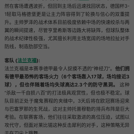
然在客场遭遇波折，但回到主场后迅速找回状态，德国杯3-
1轻取马格德堡更是让主力阵容得到了轮换与信心的双重提
升。主帅罗泽的战术体系目前极度依赖中场的快速绞杀与两
翼的瞬间提速，尽管亨里希斯等边路大将缺阵，但球队整体
的战术纪律性极强，尤其擅长利用主场宽阔的场地拉扯对手
防线，制造肋部空当。
客队 (
法兰克福
):
法兰克福是本赛季德甲最令人捉摸不透的“神经刀”。
他们拥
有德甲最恐怖的客场火力（6个客场轰入17球，场均接近3
球），但也伴随着场均失球高达2.3个的防守黑洞。
这种
“杀敌一千自损八百”的打法极具观赏性，但也极不稳定。球
队目前正处于魔鬼赛程的夹缝中，3天后将在欧冠赛场迎来
与巴塞罗那的生死战，这对主帅托普穆勒的排兵布阵是巨大
考验。在联赛客场，他们往往采取激进的高位压迫，试图以
攻代守，但面对莱比锡这种反击犀利的对手，这种策略无异
于在刀尖上跳舞。