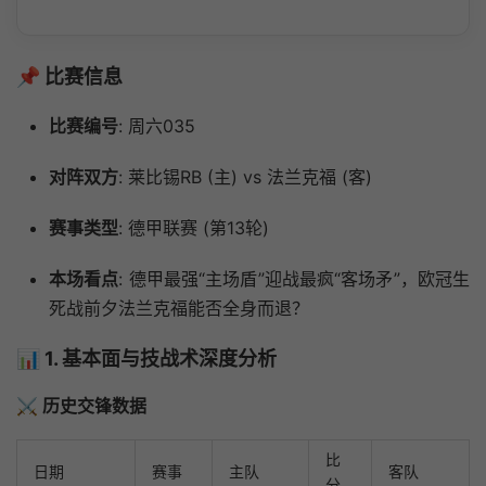
📌 比赛信息
比赛编号
: 周六035
对阵双方
: 莱比锡RB (主) vs 法兰克福 (客)
赛事类型
: 德甲联赛 (第13轮)
本场看点
: 德甲最强“主场盾”迎战最疯“客场矛”，欧冠生
死战前夕法兰克福能否全身而退？
📊 1. 基本面与技战术深度分析
⚔️ 历史交锋数据
比
日期
赛事
主队
客队
分