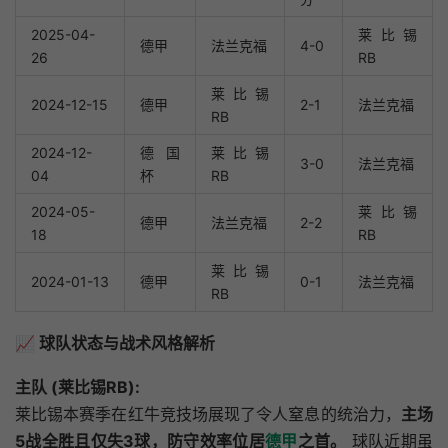
2025-04-
莱比锡
德甲
法兰克福
4-0
26
RB
莱比锡
2024-12-15
德甲
2-1
法兰克福
RB
2024-12-
德国
莱比锡
3-0
法兰克福
04
杯
RB
2024-05-
莱比锡
德甲
法兰克福
2-2
18
RB
莱比锡
2024-01-13
德甲
0-1
法兰克福
RB
📈 球队状态与战术风格解析
主队 (莱比锡RB):
莱比锡本赛季在红牛竞技场展现了令人窒息的统治力，
主场
5战全胜且仅失3球，防守效率位居
德甲
之首。
球队近期虽