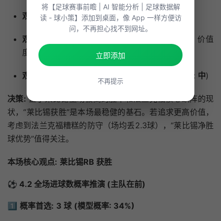
将【足球赛事前瞻 | AI 智能分析 | 足球数据解
观点1:
莱比锡RB 获胜 (信心度:
高
, 价值度:
中
)
读 - 球小策】添加到桌面，像 App 一样方便访
问，不再担心找不到网址。
观点2:
莱比锡RB 净胜2球或以上 (信心度:
中
, 价值
度:
高
)
立即添加
观点3:
法兰克福进球数 < 1.5 (信心度:
中
, 价值度:
中
)
不再提示
决策:
鉴于莱比锡主场极高的胜率和法兰克福核心缺阵的现
状，“莱比锡获胜”是本场最稳健的基石。若追求更高价值，
考虑到法兰克福糟糕的防守（场均丢2.3球），“莱比锡净胜
球优势”值得关注。
本场核心观点:
莱比锡RB 获胜
⚽ 4.2 全场进球数概率推演 (主队在前)
1️⃣
概率首选:
3 球
(模型概率: 34%)