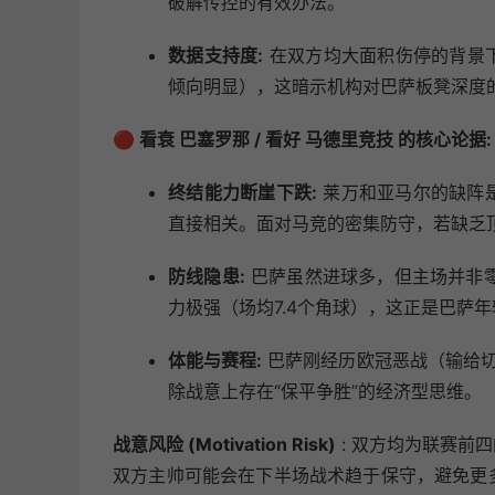
破解传控的有效办法。
数据支持度:
在双方均大面积伤停的背景
倾向明显），这暗示机构对巴萨板凳深度
🔴 看衰 巴塞罗那 / 看好 马德里竞技 的核心论据:
终结能力断崖下跌:
莱万和亚马尔的缺阵是
直接相关。面对马竞的密集防守，若缺乏顶
防线隐患:
巴萨虽然进球多，但主场并非零
力极强（场均7.4个角球），这正是巴萨
体能与赛程:
巴萨刚经历欧冠恶战（输给切
除战意上存在“保平争胜”的经济型思维。
战意风险 (Motivation Risk)
: 双方均为联赛前
双方主帅可能会在下半场战术趋于保守，避免更