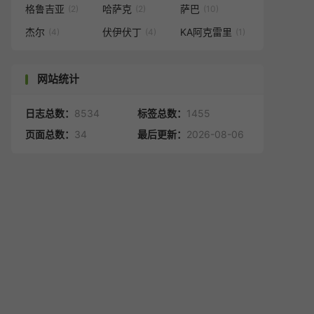
格鲁吉亚
哈萨克
萨巴
(2)
(2)
(10)
杰尔
伏伊伏丁
KA阿克雷里
(4)
(4)
(1)
网站统计
日志总数：
8534
标签总数：
1455
页面总数：
34
最后更新：
2026-08-06