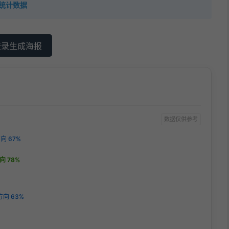
前统计数据
登录生成海报
数据仅供参考
向 67%
向 78%
方向 63%