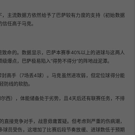
下，主流数据方依然给予了巴萨较有力度的支持（初始数据
的信任高于马竞。
致命的。数据显示，巴萨本赛季40%以上的进球与这两人
级爆点，巴萨极易陷入“得势不得分”的阵地战泥潭。
封高手（7场丢4球）。马竞虽然进攻弱，但定位球得分能
年轻防线的软肋。
尔西），体能储备处于劣势，且4天后还有联赛任务，不排
四的直接竞争对手，战意毋庸置疑。但考虑到严重的伤病潮，
多球员受伤，这增加了比赛后段节奏放缓、进球数低于预期