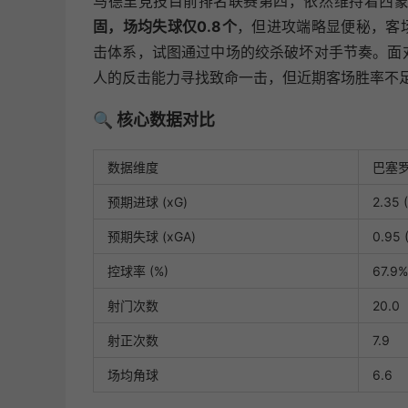
马德里竞技目前排名联赛第四，依然维持着西
固，场均失球仅0.8个
，但进攻端略显便秘，客场
击体系，试图通过中场的绞杀破坏对手节奏。面
人的反击能力寻找致命一击，但近期客场胜率不足
🔍 核心数据对比
数据维度
巴塞
预期进球 (xG)
2.35
预期失球 (xGA)
0.95
控球率 (%)
67.9%
射门次数
20.0
射正次数
7.9
场均角球
6.6