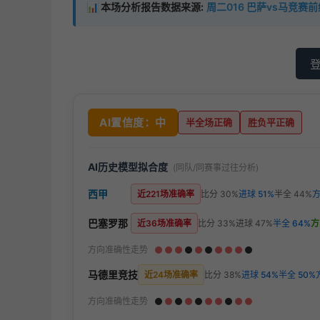
📊 本场分析报告数据来源:
周二016 巴萨vs马竞赛
AI置信度：中
半全场正确
胜负平正确
AI历史模型拟合度
(同队/同赛事过往分析)
西甲
近221场准确率
比分 30%
进球 51%
半全 44%
方
巴塞罗那
近36场准确率
比分 33%
进球 47%
半全 64%
方
方向准确性走势
马德里竞技
近24场准确率
比分 38%
进球 54%
半全 50%
方向准确性走势