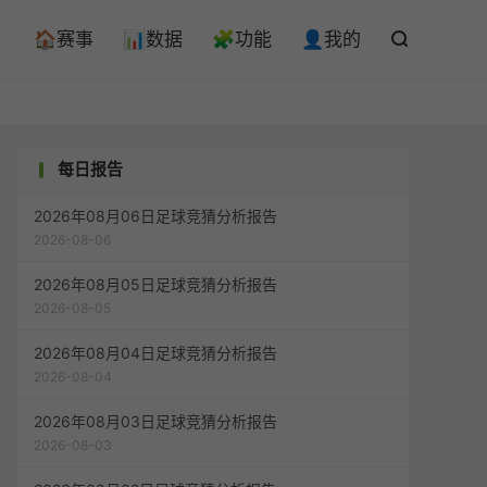

🏠赛事
📊数据
🧩功能
👤我的

每日报告
2026年08月06日足球竞猜分析报告
2026-08-06
2026年08月05日足球竞猜分析报告
2026-08-05
2026年08月04日足球竞猜分析报告
2026-08-04
2026年08月03日足球竞猜分析报告
2026-08-03