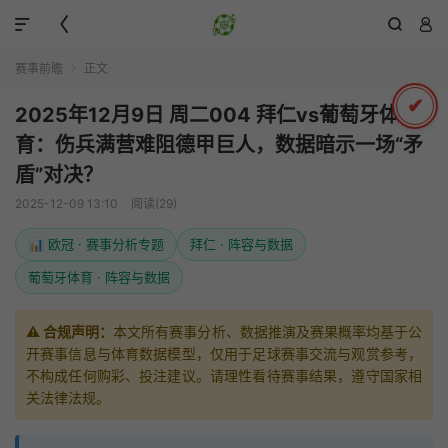




赛事前瞻
正文

✔
2025年12月9日 周二004 拜仁vs葡萄牙体
育：伤兵满营难阻德甲巨人，数据暗示一场“矛
盾”对决？
2025-12-09 13:10
阅读(
29
)
📊 欧冠 · 赛事分析专题
拜仁 · 阵容与数据
葡萄牙体育 · 阵容与数据
⚠️ 合规声明：
本文所有赛事分析、数据推演及赛果概率均基于公
开赛事信息与体育数据模型，仅用于足球赛事交流与观赏参考，
不构成任何购彩、投注建议。请理性看待赛事结果，遵守国家相
关法律法规。