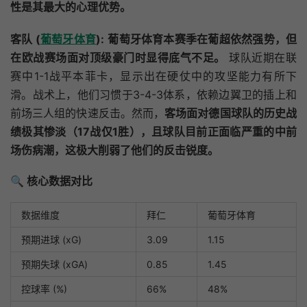
性是其最大的心理优势。
客队 (
葡萄牙体育
):
葡萄牙体育本赛季在葡超依然强势，但
在欧战赛场面对顶级豪门时显得底气不足。
球队近期在联
赛中1-1战平本菲卡，显示出在硬仗中的攻坚能力有所下
滑。战术上，他们习惯于3-4-3体系，依赖边翼卫的插上和
前场三人组的快速反击。然而，
客场面对德国球队的历史战
绩极其惨淡（17战仅1胜），且球队目前正面临严重的中前
场伤病潮，这极大削弱了他们的反击锐度。
🔍 核心数据对比
数据维度
拜仁
葡萄牙体育
预期进球 (xG)
3.09
1.15
预期失球 (xGA)
0.85
1.45
控球率 (%)
66%
48%