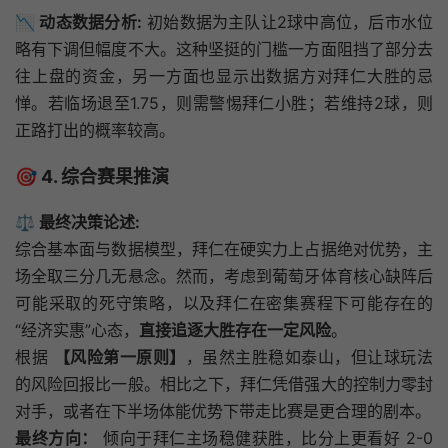
📉 动态数据分析:
初始数据为主队让2球中高位，后市水位
略有下调但幅度不大。这种坚挺的门槛一方面阻挡了部分去
往上盘的资金，另一方面也显示出数据方对拜仁大胜的忌
惮。若临场退至1.75，则需警惕拜仁小胜；若维持2球，则
正路打出的概率较高。
🎯 4. 综合赛果推演
⚖️ 最终决策论述:
综合基本面与数据模型，拜仁在硬实力上占据绝对优势，主
场全取三分几无悬念。然而，考虑到葡萄牙体育核心缺阵后
可能采取的死守策略，以及拜仁在密集赛程下可能存在的
“经济实惠”心态，
直接追逐大胜存在一定风险
。
根据
【风险第一原则】
，虽然主胜稳如泰山，但让球玩法
的风险回报比一般。相比之下，拜仁凭借强大的控制力零封
对手，或者在下半场体能优势下带走比赛是更合理的剧本。
最终方向：
倾向于拜仁主场稳健获胜，比分上更看好 2-0