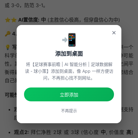
或 3-0，防范 3-1。
⭐⭐ AI置信度:
中
(主胜信心极高，但穿盘信心为中)
×
🔑 4.1 核心观点研判
📲
💡 写在前面：
足球比赛充满未知，数据模型旨在提供一个
添加到桌面
科学的视角。以下是我们基于海量数据推演出的几种可能
性，其中“本场核心观点”是我们认为在风险和可能性之间平
将【足球赛事前瞻 | AI 智能分析 | 足球数据解
读 - 球小策】添加到桌面，像 App 一样方便访
衡得最好的一个方向。它不代表唯一答案，我们鼓励您结合
问，不再担心找不到网址。
自己的看球经验，做出独立判断。
可能性评估 (信心度/价值度):
立即添加
观点1:
拜仁获胜 (信心度
高
, 价值度
低
) ——
数据支持
不再提示
度极高，但回报过低，仅适合作为稳胆。
观点2:
拜仁净胜 2球 或 3球 (信心度
中
, 价值度
高
)