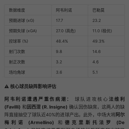
数据维度
阿韦利诺
巴勒莫
预期进球 (xG)
17.7
23.2
预期失球 (xGA)
27.0 (高危)
11.0 (极优)
控球率 (%)
48.4%
49.3%
射门次数
9.8
14.6
射正次数
3.2
4.6
场均角球
3.6
5.1
⚠️ 核心球员缺阵影响评估
阿韦利诺遭遇严重伤病潮：
球队进攻核心
法维利
(Favilli)
和
因西涅 (R. Insigne)
确认因伤缺席，这两人的缺
阵直接抽空了球队近40%的进球产出。此外，中场大将
阿尔
梅利诺 (Armellino)
和
德克里斯托法罗 (De