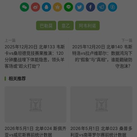









巴勒莫
意乙
阿韦利诺
上一篇
下一篇
2025年12月20日 北单133 韦斯
2025年12月20日 北单140 韦斯
卡vs桑坦德竞技赛果推演：120
特洛vs拉卢维耶尔：数据鸿沟下
分钟鏖战埋下体能隐患，领头羊
的“假象”与“真相”，谁能戳破防
客场或“趁火打劫”？
守泡沫？
相关推荐
2026年5月1日 北单024 斯佩齐
2026年5月1日 北单023 桑普多
亚vs威尼斯赛前统计数据
利亚vs南蒂罗尔赛前统计数据