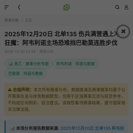




赛事前瞻
正文

✖
2025年12月20日 北单135 伤兵满营遇上冲甲
狂魔：阿韦利诺主场恐难挡巴勒莫连胜步伐
2025-12-20 23:45
阅读(
38
)
📊 意乙 · 赛事分析专题
阿韦利诺 · 阵容与数据
巴勒莫 · 阵容与数据
⚠️ 合规声明：
本文所有赛事分析、数据推演及赛果概率均基于公
开赛事信息与体育数据模型，仅用于足球赛事交流与观赏参考，
不构成任何购彩、投注建议。请理性看待赛事结果，遵守国家相
关法律法规。
📊 本场分析报告数据来源:
2025年12月20日 北单135 阿韦利