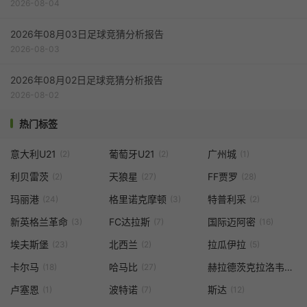
2026-08-04
2026年08月03日足球竞猜分析报告
2026-08-03
2026年08月02日足球竞猜分析报告
2026-08-02
热门标签
意大利U21
葡萄牙U21
广州城
(2)
(2)
(1)
利贝雷茨
天狼星
FF贾罗
(2)
(27)
(28)
玛丽港
格里诺克摩顿
特普利采
(24)
(3)
(2)
新英格兰革命
FC达拉斯
国际迈阿密
(3)
(7)
(16)
埃夫斯堡
北西兰
拉瓜伊拉
(23)
(2)
(5)
卡尔马
哈马比
赫拉德茨克拉洛韦
(18)
(27)
(1)
卢塞恩
波特诺
斯达
(1)
(7)
(12)