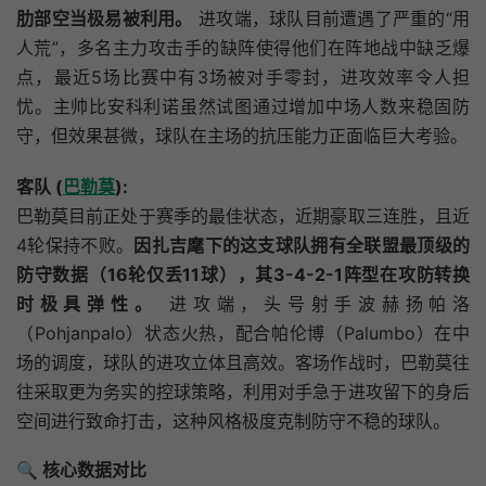
肋部空当极易被利用。
进攻端，球队目前遭遇了严重的“用
人荒”，多名主力攻击手的缺阵使得他们在阵地战中缺乏爆
点，最近5场比赛中有3场被对手零封，进攻效率令人担
忧。主帅比安科利诺虽然试图通过增加中场人数来稳固防
守，但效果甚微，球队在主场的抗压能力正面临巨大考验。
客队 (
巴勒莫
):
巴勒莫目前正处于赛季的最佳状态，近期豪取三连胜，且近
4轮保持不败。
因扎吉麾下的这支球队拥有全联盟最顶级的
防守数据（16轮仅丢11球），其3-4-2-1阵型在攻防转换
时极具弹性。
进攻端，头号射手波赫扬帕洛
（Pohjanpalo）状态火热，配合帕伦博（Palumbo）在中
场的调度，球队的进攻立体且高效。客场作战时，巴勒莫往
往采取更为务实的控球策略，利用对手急于进攻留下的身后
空间进行致命打击，这种风格极度克制防守不稳的球队。
🔍 核心数据对比