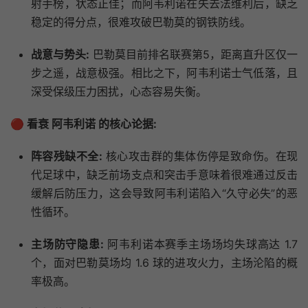
射手榜，状态正佳；而阿韦利诺在失去法维利后，缺乏
稳定的得分点，很难攻破巴勒莫的钢铁防线。
战意与势头:
巴勒莫目前排名联赛第5，距离直升区仅一
步之遥，战意极强。相比之下，阿韦利诺士气低落，且
深受保级压力困扰，心态容易失衡。
🔴 看衰 阿韦利诺 的核心论据:
阵容残缺不全:
核心攻击群的集体伤停是致命伤。在现
代足球中，缺乏前场支点和突击手意味着很难通过反击
缓解后防压力，这会导致阿韦利诺陷入“久守必失”的恶
性循环。
主场防守隐患:
阿韦利诺本赛季主场场均失球高达 1.7
个，面对巴勒莫场均 1.6 球的进攻火力，主场沦陷的概
率极高。