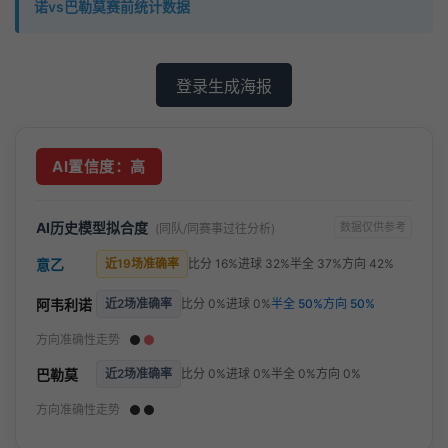
诺vs巴勒莫赛前统计数据
登录生成海报
AI置信度：高
AI历史模型拟合度
数据仅供参考
(同队/同赛事过往分析)
意乙
近19场准确率
比分 16%
进球 32%
半全 37%
方向 42%
阿韦利诺
近2场准确率
比分 0%
进球 0%
半全 50%
方向 50%
方向准确性走势
巴勒莫
近2场准确率
比分 0%
进球 0%
半全 0%
方向 0%
方向准确性走势