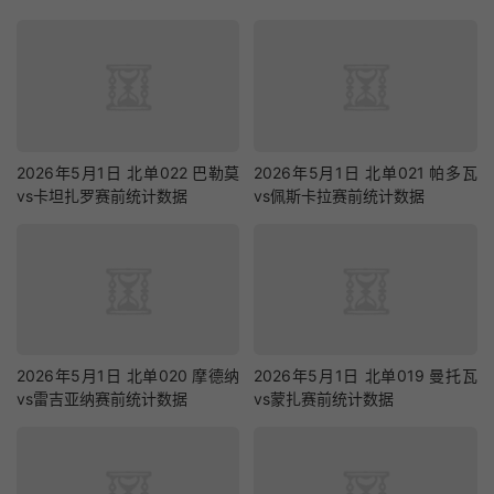
2026年5月1日 北单022 巴勒莫
2026年5月1日 北单021 帕多瓦
vs卡坦扎罗赛前统计数据
vs佩斯卡拉赛前统计数据
2026年5月1日 北单020 摩德纳
2026年5月1日 北单019 曼托瓦
vs雷吉亚纳赛前统计数据
vs蒙扎赛前统计数据