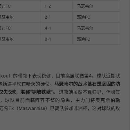
邓迪FC
1-2
马瑟韦尔
马瑟韦尔
2-1
邓迪FC
邓迪FC
4-1
马瑟韦尔
马瑟韦尔
0-1
邓迪FC
l Askou）的带领下表现稳健，目前高居联赛第4。球队近期状
包括逼平榜首哈茨的硬仗。
马瑟韦尔的战术基石是坚固的防
仅失5球，堪称“铜墙铁壁”。
进攻端虽然不算狂野，但极其
，球队目前面临阵容不整的隐患，主力门将奥克斯伯勒
万希Tk（Maswanhise）已离队参加非洲杯，这对球队的攻