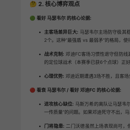
🤔 2. 核心博弈观点
🟢 看好 马瑟韦尔 的核心论据:
主客场差异巨大:
马瑟韦尔主场防守极其稳
2个。这种“最强盾 vs 最弱矛”的格局
战术克制:
邓迪FC客场习惯性退守但防线漏
的定位球战术（本赛季已获6个点球）正
心理优势:
邓迪近期遭遇3场不胜，且客场
🔴 看衰 马瑟韦尔 / 看好 邓迪FC 的核心论据:
进攻核心缺位:
马斯万希的离队让马瑟韦尔
一传质量”的问题。如果邓迪死守不出，
门将隐患:
二门沃德虽然上场表现尚可，