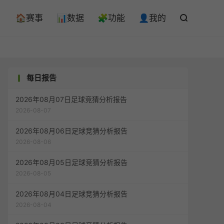

🏠赛事
📊数据
🧩功能
👤我的

每日报告
2026年08月07日足球竞猜分析报告
2026-08-07
2026年08月06日足球竞猜分析报告
2026-08-06
2026年08月05日足球竞猜分析报告
2026-08-05
2026年08月04日足球竞猜分析报告
2026-08-04