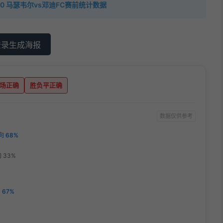
130 马瑟韦尔vs邓迪FC赛前统计数据
登录生成海报
场正确
胜负平正确
数据仅供参考
向 68%
 33%
 67%