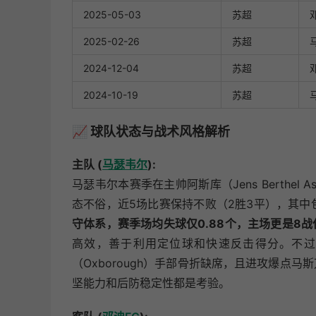
2025-05-03
苏超
2025-02-26
苏超
2024-12-04
苏超
2024-10-19
苏超
📈 球队状态与战术风格解析
主队 (
马瑟韦尔
):
马瑟韦尔本赛季在主帅阿斯库（Jens Berthe
态不俗，近5场比赛保持不败（2胜3平），其中
守体系，赛季场均失球仅0.88个，主场更是8战
高效，善于利用定位球和快速反击得分。不过
（Oxborough）手部骨折缺席，且进攻爆点马斯
坚能力和后防稳定性都是考验。