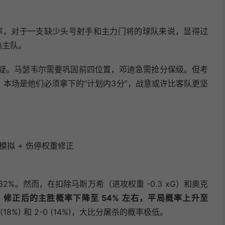
报率，对于一支缺少头号射手和主力门将的球队来说，显得过
热主队。
疑。马瑟韦尔需要巩固前四位置，邓迪急需抢分保级。但考
本场是他们必须拿下的“计划内3分”，战意或许比客队更坚
布模拟 + 伤停权重修正
2%。然而，在扣除马斯万希（进攻权重 -0.3 xG）和奥克
，
修正后的主胜概率下降至 54% 左右，平局概率上升至
8%) 和 2-0 (14%)，大比分屠杀的概率极低。