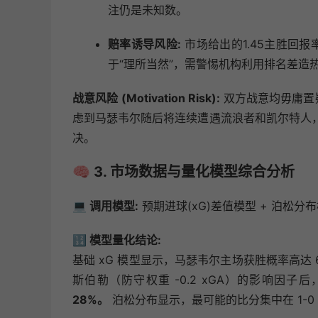
注仍是未知数。
赔率诱导风险:
市场给出的1.45主胜回
于“理所当然”，需警惕机构利用排名差造
战意风险 (Motivation Risk):
双方战意均毋庸置
虑到马瑟韦尔随后将连续遭遇流浪者和凯尔特人，
决。
🧠 3. 市场数据与量化模型综合分析
💻 调用模型:
预期进球(xG)差值模型 + 泊松分
🔢 模型量化结论:
基础 xG 模型显示，马瑟韦尔主场获胜概率高达 6
斯伯勒（防守权重 -0.2 xGA）的影响因子后
28%。
泊松分布显示，最可能的比分集中在 1-0 (1