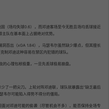
固（场均失球0.6），而邓迪客场至今无胜且场均丢球接近
，使得主队在基本面上占据绝对优势。
洞百出（xGA 1.84），马瑟韦尔虽然缺少爆点，但其擅长
好克制邓迪这种容易在禁区内犯错的球队。
虫的心理包袱极重，一旦先丢球极易崩盘。
少了一把尖刀。上轮对阵邓迪联，球队就暴露出“缺乏最后
马瑟韦尔可能陷入得势不得分的僵局。
但面对邓迪可能的偷袭（尽管机会不多），能否保持全场专