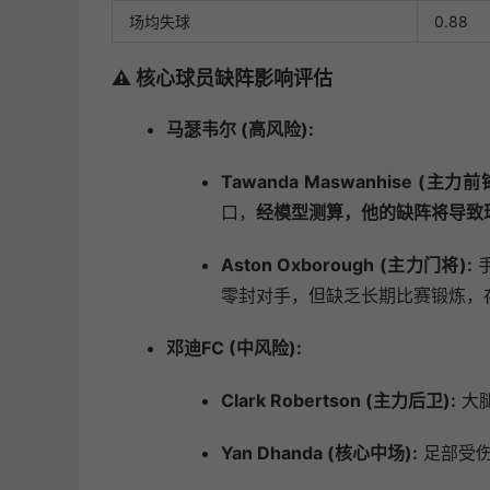
场均失球
0.88
⚠️ 核心球员缺阵影响评估
马瑟韦尔 (高风险):
Tawanda Maswanhise (主力前
口，
经模型测算，他的缺阵将导致
Aston Oxborough (主力门将):
手
零封对手，但缺乏长期比赛锻炼，
邓迪FC (中风险):
Clark Robertson (主力后卫):
大
Yan Dhanda (核心中场):
足部受伤