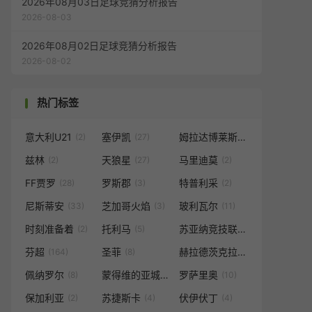
2026年08月03日足球竞猜分析报告
2026-08-03
2026年08月02日足球竞猜分析报告
2026-08-02
热门标签
意大利U21
塞伊凯
姆拉达博莱斯拉夫
(2)
(27)
(1)
兹林
天狼星
马里迪莫
(2)
(27)
(2)
FF贾罗
罗斯郡
特普利采
(28)
(3)
(2)
尼斯蒂安
芝加哥火焰
玻利瓦尔
(33)
(3)
(11)
时刻准备着
托利马
苏亚纳竞技联盟
(2)
(5)
(2)
芬超
圣菲
赫拉德茨克拉洛韦
(164)
(8)
(1)
佩纳罗尔
蒙得维的亚城力矩
罗萨里奥
(8)
(1)
(10)
保加利亚
苏捷斯卡
伏伊伏丁
(2)
(4)
(4)