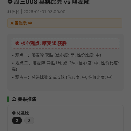
⚽️ 周三008 莫桑比克 vs 喀麦隆
非洲杯 | 2026-01-01 03:00:00
AI置信度: 中
🎯 核心观点: 喀麦隆 获胜
• 观点一：喀麦隆 获胜 (信心度: 高, 性价比度: 中)
• 观点二：喀麦隆 净胜1球 或 2球 (信心度: 中, 性价比度:
高)
• 观点三：总进球数 2 或 3球 (信心度: 中, 性价比度: 中)
🔮 赛果推演
⚽️ 总进球
2
3