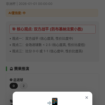
非洲杯 | 2026-01-01 00:00:00
AI置信度: 中
🎯 核心观点: 双方战平 (防布基纳法索小胜)
• 观点一：双方战平 (信心度高, 性价比度中)
• 观点二：全场进球数 < 2.5 (信心度高, 性价比度低)
• 观点三：比分 0-0 或 1-1 (信心度中, 性价比度高)
🔮 赛果推演
⚽️ 总进球
0
2
×
📲
🔢 比分