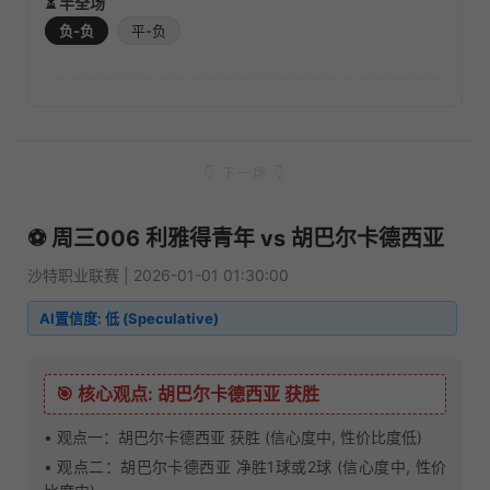
⏳ 半全场
负-负
平-负
👇 下一场 👇
⚽️ 周三006 利雅得青年 vs 胡巴尔卡德西亚
沙特职业联赛 | 2026-01-01 01:30:00
AI置信度: 低 (Speculative)
🎯 核心观点: 胡巴尔卡德西亚 获胜
• 观点一：胡巴尔卡德西亚 获胜 (信心度中, 性价比度低)
• 观点二：胡巴尔卡德西亚 净胜1球或2球 (信心度中, 性价