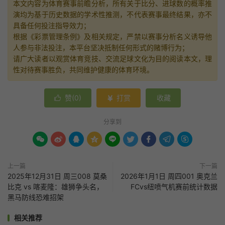
本文内容为体育赛事前瞻分析，所有关于比分、进球数的概率推
演均为基于历史数据的学术性推测，不代表赛事最终结果，亦不
具备任何投注指导效力；
根据《彩票管理条例》及相关规定，严禁以赛事分析名义诱导他
人参与非法投注，本平台坚决抵制任何形式的赌博行为；
请广大读者以观赏体育竞技、交流足球文化为目的阅读本文，理
性对待赛事胜负，共同维护健康的体育环境。
赞(
0
)
打赏
收藏


分享到









上一篇
下一篇
2025年12月31日 周三008 莫桑
2026年1月1日 周四001 奥克兰
比克 vs 喀麦隆：雄狮争头名，
FCvs纽喷气机赛前统计数据
黑马防线恐难招架
相关推荐