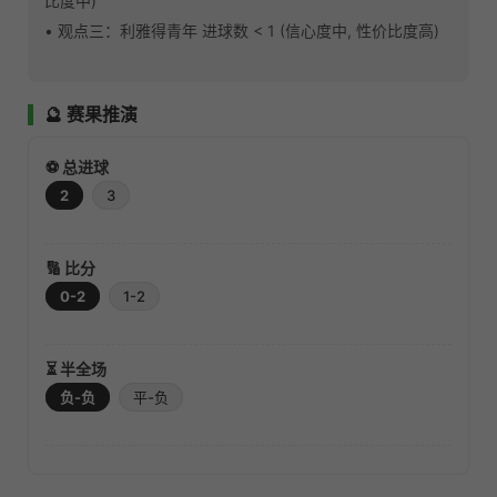
比度中)
• 观点三：利雅得青年 进球数 < 1 (信心度中, 性价比度高)
🔮 赛果推演
⚽️ 总进球
2
3
🔢 比分
0-2
1-2
⏳ 半全场
负-负
平-负