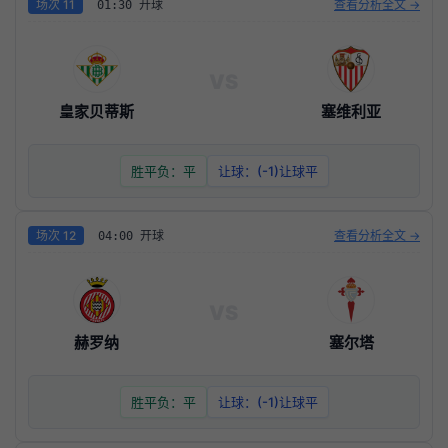
场次 11
查看分析全文 →
01:30 开球
VS
皇家贝蒂斯
塞维利亚
胜平负：平
让球：(-1)让球平
场次 12
查看分析全文 →
04:00 开球
VS
赫罗纳
塞尔塔
胜平负：平
让球：(-1)让球平