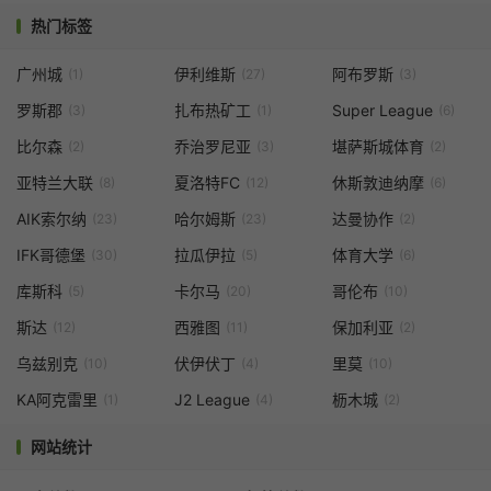
热门标签
广州城
伊利维斯
阿布罗斯
(1)
(27)
(3)
罗斯郡
扎布热矿工
Super League
(3)
(1)
(6)
比尔森
乔治罗尼亚
堪萨斯城体育
(2)
(3)
(2)
亚特兰大联
夏洛特FC
休斯敦迪纳摩
(8)
(12)
(6)
AIK索尔纳
哈尔姆斯
达曼协作
(23)
(23)
(2)
IFK哥德堡
拉瓜伊拉
体育大学
(30)
(5)
(6)
库斯科
卡尔马
哥伦布
(5)
(20)
(10)
斯达
西雅图
保加利亚
(12)
(11)
(2)
乌兹别克
伏伊伏丁
里莫
(10)
(4)
(10)
KA阿克雷里
J2 League
枥木城
(1)
(4)
(2)
网站统计