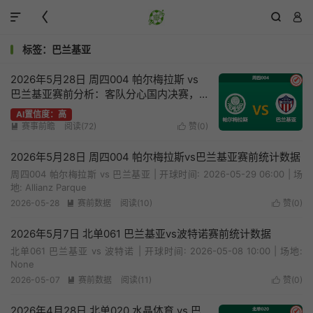




标签：巴兰基亚
2026年5月28日 周四004 帕尔梅拉斯 vs
✔
巴兰基亚赛前分析：客队分心国内决赛，
主队能否迎来大胜？
AI置信度：高
赛事前瞻
阅读(72)
赞(
0
)


2026年5月28日 周四004 帕尔梅拉斯vs巴兰基亚赛前统计数据
周四004 帕尔梅拉斯 vs 巴兰基亚 | 开球时间: 2026-05-29 06:00 | 场
地: Allianz Parque
2026-05-28
赛前数据
阅读(10)
赞(
0
)


2026年5月7日 北单061 巴兰基亚vs波特诺赛前统计数据
北单061 巴兰基亚 vs 波特诺 | 开球时间: 2026-05-08 10:00 | 场地:
None
2026-05-07
赛前数据
阅读(11)
赞(
0
)


2026年4月28日 北单020 水晶体育 vs 巴
✔