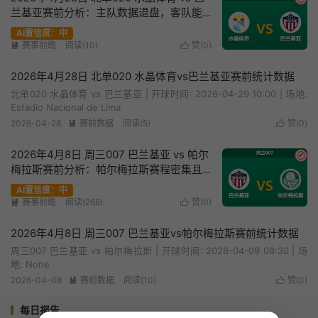
兰基亚赛前分析：主队数据退盘，客队能
否全身而退？
AI置信度：中
赛事前瞻
阅读(10)
赞(
0
)


2026年4月28日 北单020 水晶体育vs巴兰基亚赛前统计数据
北单020 水晶体育 vs 巴兰基亚 | 开球时间: 2026-04-29 10:00 | 场地:
Estadio Nacional de Lima
2026-04-28
赛前数据
阅读(5)
赞(
0
)


2026年4月8日 周三007 巴兰基亚 vs 帕尔
✔
梅拉斯赛前分析：帕尔梅拉斯赛程密集且
长途跋涉，客胜数据是否被高估？
AI置信度：中
赛事前瞻
阅读(268)
赞(
0
)


2026年4月8日 周三007 巴兰基亚vs帕尔梅拉斯赛前统计数据
周三007 巴兰基亚 vs 帕尔梅拉斯 | 开球时间: 2026-04-09 08:30 | 场
地: None
2026-04-08
赛前数据
阅读(10)
赞(
0
)


每日报告