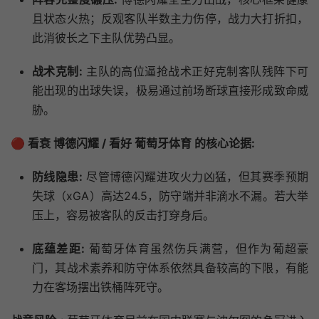
且状态火热；反观客队半数主力伤停，战力大打折扣，
此消彼长之下主队优势凸显。
战术克制:
主队的高位逼抢战术正好克制客队残阵下可
能出现的出球失误，极易通过前场断球直接形成致命威
胁。
🔴 看衰 博德闪耀 / 看好 葡萄牙体育 的核心论据:
防线隐患:
尽管博德闪耀进攻火力凶猛，但其赛季预期
失球（xGA）高达24.5，防守端并非滴水不漏。若大举
压上，容易被客队的反击打穿身后。
底蕴差距:
葡萄牙体育虽然伤兵满营，但作为葡超豪
门，其战术素养和防守体系依然具备较高的下限，有能
力在客场摆出铁桶阵死守。