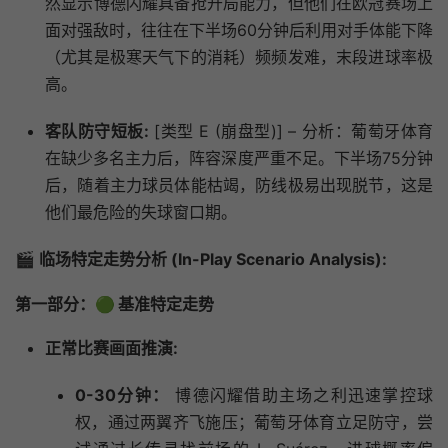
然显示博德闪耀具备抢开局能力，但他们在欧冠赛场上
面对强敌时，往往在下半场60分钟后利用对手体能下降
（尤其是极寒天气下的消耗）频频发难，末段进球率极
高。
客队防守短板:
[类型 E (崩盘型)] – 分析：葡萄牙体育
在缺少多名主力后，阵容深度严重不足。下半场75分钟
后，随着主力球员体能枯竭，防线极易出现脱节，这是
他们最危险的失球窗口期。
🎬 临场特定走势分析 (In-Play Scenario Analysis):
第一部分：🟢 基准特定走势
正常比赛画面推演:
0-30分钟：
博德闪耀借助主场之利迅速掌控球
权，通过两翼齐飞施压；葡萄牙体育立足防守，尝