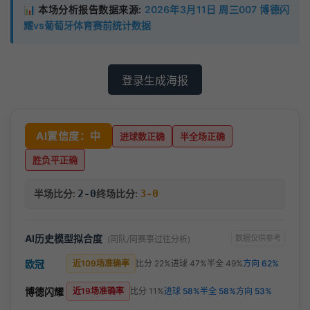
📊 本场分析报告数据来源:
2026年3月11日 周三007 博德闪
耀vs葡萄牙体育赛前统计数据
登录生成海报
AI置信度：中
进球数正确
半全场正确
胜负平正确
半场比分:
2-0
终场比分:
3-0
AI历史模型拟合度
数据仅供参考
(同队/同赛事过往分析)
欧冠
近109场准确率
比分 22%
进球 47%
半全 49%
方向 62%
博德闪耀
近19场准确率
比分 11%
进球 58%
半全 58%
方向 53%