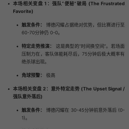
本场相关变盘 1：强队”便秘”破局 (The Frustrated
Favorite)
触发条件：
博德闪耀占据绝对优势，但比赛进行至
60-70分钟仍 0-0。
特定走势推演：
这是典型的”时间换空间”。若场面
压制力在，客队体能耗尽后，75分钟后极大概率有
绝杀球出现。
角球预警：
极高
本场相关变盘 2：意外特定走势 (The Upset Signal /
强队意外落后)
触发条件：
博德闪耀在 30-45分钟前意外落后 (0-
1)。