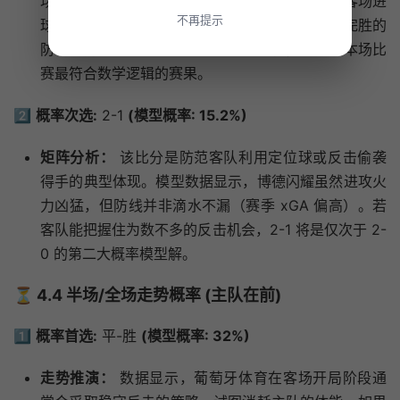
场进球期望值较高，而客队在缺少多名核心后，客场进
不再提示
球期望值大幅下降。市场数据也显示，针对主队完胜的
防守压力处于高位。综合各项量化指标，2-0 是本场比
赛最符合数学逻辑的赛果。
2️⃣
概率次选:
2-1
(模型概率: 15.2%)
矩阵分析：
该比分是防范客队利用定位球或反击偷袭
得手的典型体现。模型数据显示，博德闪耀虽然进攻火
力凶猛，但防线并非滴水不漏（赛季 xGA 偏高）。若
客队能把握住为数不多的反击机会，2-1 将是仅次于 2-
0 的第二大概率模型解。
⏳ 4.4 半场/全场走势概率 (主队在前)
1️⃣
概率首选:
平-胜
(模型概率: 32%)
走势推演：
数据显示，葡萄牙体育在客场开局阶段通