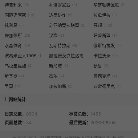
特普利采
乔治罗尼亚
华盛顿特区联
(2)
(3)
(3)
国际迈阿密
达曼协作
拉瓜伊拉
(16)
(2)
(5)
托利马
苏亚纳竞技联盟
芬超
(5)
(2)
(162)
佐加顿斯
汉坎
萨普斯堡
(26)
(21)
(17)
水晶体育
瓦斯特拉斯
俄斯特拉发
(10)
(16)
(1)
波希米亚人1905
赫拉德茨克拉洛韦
卡拉沃沃
(1)
(1)
(2)
乌拉圭民族
新加坡
秘鲁
(4)
(2)
(2)
新圣徒
杰尔
贝西克塔
(4)
(4)
(4)
里莫
加拉加斯
弗雷德里克
(10)
(2)
(1)
网站统计
日志总数：
8534
标签总数：
1455
页面总数：
34
最后更新：
2026-08-06
© 2025-2026
足球赛事前瞻 | AI 智能分析 | 足球数据解读 - 球小策