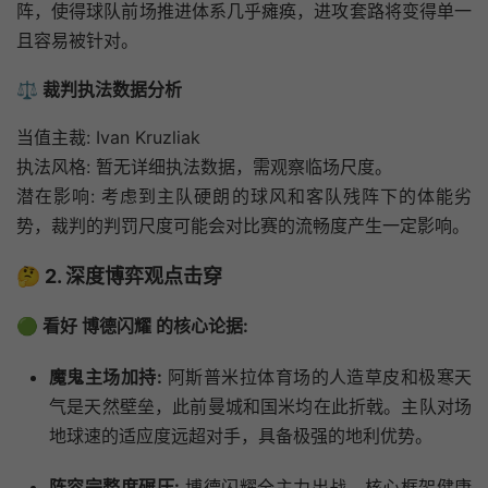
阵，使得球队前场推进体系几乎瘫痪，进攻套路将变得单一
且容易被针对。
⚖️ 裁判执法数据分析
当值主裁: Ivan Kruzliak
执法风格: 暂无详细执法数据，需观察临场尺度。
潜在影响: 考虑到主队硬朗的球风和客队残阵下的体能劣
势，裁判的判罚尺度可能会对比赛的流畅度产生一定影响。
🤔 2. 深度博弈观点击穿
🟢 看好 博德闪耀 的核心论据:
魔鬼主场加持:
阿斯普米拉体育场的人造草皮和极寒天
气是天然壁垒，此前曼城和国米均在此折戟。主队对场
地球速的适应度远超对手，具备极强的地利优势。
阵容完整度碾压:
博德闪耀全主力出战，核心框架健康