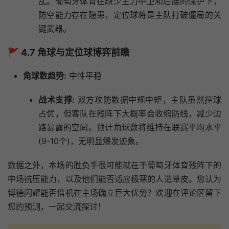
乱。葡萄牙体育在缺少主力中卫和后腰的保护下，
防空能力存在隐患，定位球将是主队打破僵局的关
键武器。
🚩 4.7 角球与定位球博弈前瞻
角球数趋势:
中性平稳
战术支撑:
双方攻防数据中规中矩，主队虽然控球
占优，但客队在残阵下大概率会收缩防线，减少边
路暴露的空间。预计角球数将维持在联赛平均水平
(9-10个)，无明显爆发迹象。
数据之外，本场的胜负手很可能就在于葡萄牙体育残阵下的
中场抗压能力，以及他们能否适应极寒的人造草皮。您认为
博德闪耀能否借机在主场确立巨大优势？欢迎在评论区留下
您的预测，一起交流探讨！