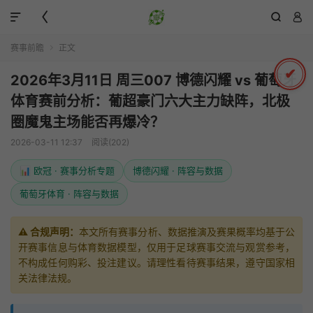




赛事前瞻
正文

✔
2026年3月11日 周三007 博德闪耀 vs 葡萄牙
体育赛前分析：葡超豪门六大主力缺阵，北极
圈魔鬼主场能否再爆冷？
2026-03-11 12:37
阅读(
202
)
📊 欧冠 · 赛事分析专题
博德闪耀 · 阵容与数据
葡萄牙体育 · 阵容与数据
⚠️ 合规声明：
本文所有赛事分析、数据推演及赛果概率均基于公
开赛事信息与体育数据模型，仅用于足球赛事交流与观赏参考，
不构成任何购彩、投注建议。请理性看待赛事结果，遵守国家相
关法律法规。