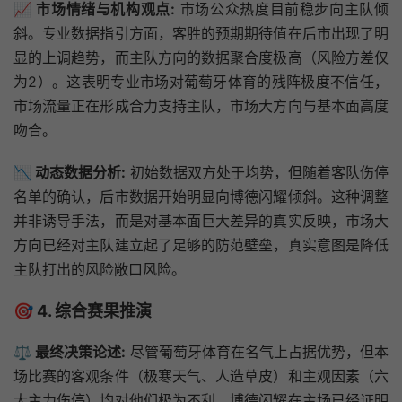
📈 市场情绪与机构观点:
市场公众热度目前稳步向主队倾
斜。专业数据指引方面，客胜的预期期待值在后市出现了明
显的上调趋势，而主队方向的数据聚合度极高（风险方差仅
为2）。这表明专业市场对葡萄牙体育的残阵极度不信任，
市场流量正在形成合力支持主队，市场大方向与基本面高度
吻合。
📉 动态数据分析:
初始数据双方处于均势，但随着客队伤停
名单的确认，后市数据开始明显向博德闪耀倾斜。这种调整
并非诱导手法，而是对基本面巨大差异的真实反映，市场大
方向已经对主队建立起了足够的防范壁垒，真实意图是降低
主队打出的风险敞口风险。
🎯 4. 综合赛果推演
⚖️ 最终决策论述:
尽管葡萄牙体育在名气上占据优势，但本
场比赛的客观条件（极寒天气、人造草皮）和主观因素（六
大主力伤停）均对他们极为不利。博德闪耀在主场已经证明