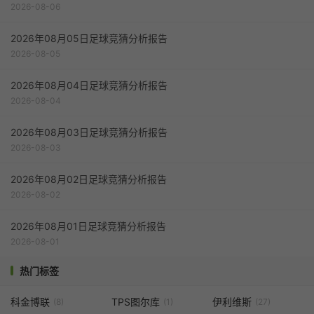
2026-08-06
2026年08月05日足球竞猜分析报告
2026-08-05
2026年08月04日足球竞猜分析报告
2026-08-04
2026年08月03日足球竞猜分析报告
2026-08-03
2026年08月02日足球竞猜分析报告
2026-08-02
2026年08月01日足球竞猜分析报告
2026-08-01
热门标签
科金博联
TPS图尔库
伊利维斯
(8)
(1)
(27)