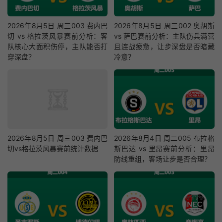
2026年8月5日 周三003 费内巴
2026年8月5日 周三002 奥胡斯
切 vs 格拉茨风暴赛前分析：客
vs 萨巴赛前分析：主队伤兵满营
队核心大面积伤停，主队能否打
且连战疲惫，让步深盘是否暗藏
穿深盘？
冷意？
2026年8月5日 周三003 费内巴
2026年8月4日 周二005 布拉格
切vs格拉茨风暴赛前统计数据
斯巴达 vs 里昂赛前分析：里昂
防线重组，客场让步是否合理？