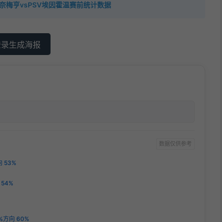
4 奈梅亨vsPSV埃因霍温赛前统计数据
登录生成海报
数据仅供参考
 53%
 54%
%
方向 60%