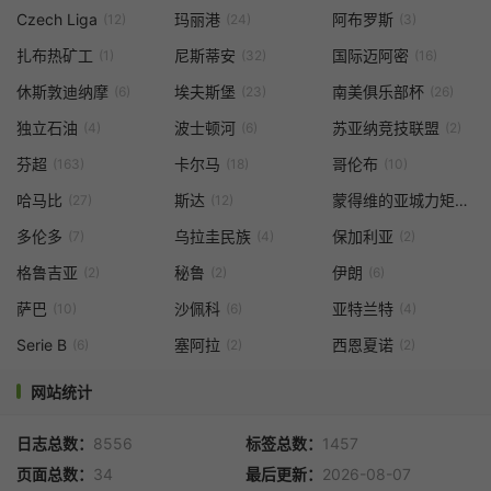
Czech Liga
玛丽港
阿布罗斯
(12)
(24)
(3)
扎布热矿工
尼斯蒂安
国际迈阿密
(1)
(32)
(16)
休斯敦迪纳摩
埃夫斯堡
南美俱乐部杯
(6)
(23)
(26)
独立石油
波士顿河
苏亚纳竞技联盟
(4)
(6)
(2)
芬超
卡尔马
哥伦布
(163)
(18)
(10)
哈马比
斯达
蒙得维的亚城力矩
(27)
(12)
(1)
多伦多
乌拉圭民族
保加利亚
(7)
(4)
(2)
格鲁吉亚
秘鲁
伊朗
(2)
(2)
(6)
萨巴
沙佩科
亚特兰特
(10)
(6)
(4)
Serie B
塞阿拉
西恩夏诺
(6)
(2)
(2)
网站统计
日志总数：
8556
标签总数：
1457
页面总数：
34
最后更新：
2026-08-07