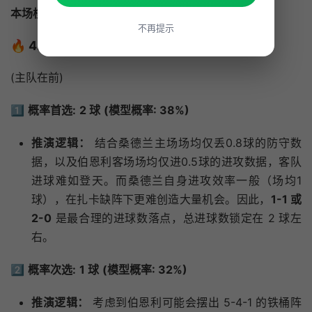
本场核心观点:
桑德兰 胜 (防平局)
不再提示
🔥 4.2 进球数概率推演
(主队在前)
1️⃣
概率首选:
2 球
(模型概率: 38%)
推演逻辑：
结合桑德兰主场场均仅丢0.8球的防守数
据，以及伯恩利客场场均仅进0.5球的进攻数据，客队
进球难如登天。而桑德兰自身进攻效率一般（场均1
球），在扎卡缺阵下更难创造大量机会。因此，
1-1 或
2-0
是最合理的进球数落点，总进球数锁定在 2 球左
右。
2️⃣
概率次选:
1 球
(模型概率: 32%)
推演逻辑：
考虑到伯恩利可能会摆出 5-4-1 的铁桶阵