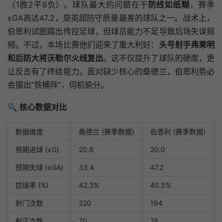
（1胜2平8负）。球队最大的问题在于
防线如纸糊
，赛季
xGA高达47.2，是英超防守质量最差的球队之一。战术上，
伯恩利试图踢出传控足球，但球员能力不足导致后场失误频
频。不过，本场比赛他们迎来了重大利好：
头号射手弗莱明
和后防大将沃勒尔火线复出
。这不仅提升了球队的硬度，更
让反击有了终结能力。面对缺少核心的桑德兰，伯恩利势必
会摆出“铁桶阵”，伺机偷分。
🔍 核心数据对比
数据维度
桑德兰 (赛季数据)
伯恩利 (赛季数据)
预期进球 (xG)
20.8
20.0
预期失球 (xGA)
33.4
47.2
控球率 (%)
42.3%
40.5%
射门次数
220
194
射正次数
70
74