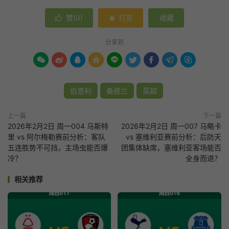
赞(
0
)
打赏
收藏


分享到









伯恩利
桑德兰
英超
上一篇
下一篇
2026年2月2日 周一004 马斯特
2026年2月2日 周一007 马略卡
里 vs 阿尔梅勒赛前分析：客队
vs 塞维利亚赛前分析：后防天
五连胜势不可挡，主场虫能否爆
团集体缺席，塞维利亚客场能否
冷？
全身而退？
相关推荐