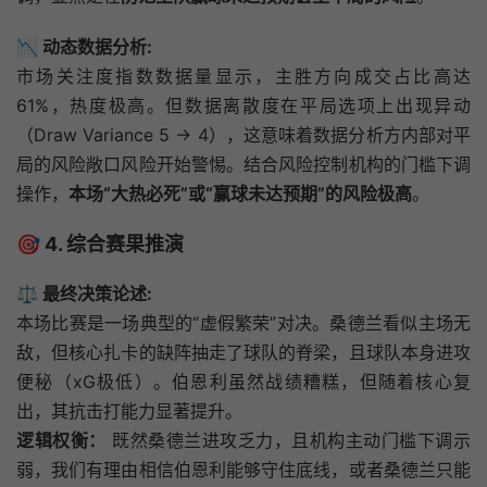
📉 动态数据分析:
市场关注度指数数据量显示，主胜方向成交占比高达
61%，热度极高。但数据离散度在平局选项上出现异动
（Draw Variance 5 -> 4），这意味着数据分析方内部对平
局的风险敞口风险开始警惕。结合风险控制机构的门槛下调
操作，
本场“大热必死”或“赢球未达预期”的风险极高
。
🎯 4. 综合赛果推演
⚖️ 最终决策论述:
本场比赛是一场典型的“虚假繁荣”对决。桑德兰看似主场无
敌，但核心扎卡的缺阵抽走了球队的脊梁，且球队本身进攻
便秘（xG极低）。伯恩利虽然战绩糟糕，但随着核心复
出，其抗击打能力显著提升。
逻辑权衡：
既然桑德兰进攻乏力，且机构主动门槛下调示
弱，我们有理由相信伯恩利能够守住底线，或者桑德兰只能