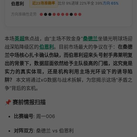
伯恩利
近23场准确率
比分 9%
进球 22%
半全 39%
方向 65%
方向准确性走势
本场
英超
焦点战，由“主场不败金身”
桑德兰
坐镇光明球场迎
战深陷降级区的
伯恩利
。目前市场最大的争议在于：
在桑德
兰中场核心扎卡确认伤缺，而伯恩利迎来头号射手弗莱明复
出的背景下，数据层面依然给予主队极高的门槛，这究竟是
实力的真实体现，还是机构利用主场光环设下的诱导陷
阱？
本文将通过xG数据与战术拆解，为您揭示这场“矛盾之
争”背后的玄机。
📌 赛前情报扫描
比赛编号
: 周一006
对阵双方
: 桑德兰 vs 伯恩利