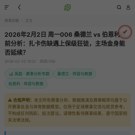




赛事前瞻
正文

✔
2026年2月2日 周一006 桑德兰 vs 伯恩利赛
前分析：扎卡伤缺遇上保级狂徒，主场金身能
否延续？
2026-02-02 19:22
阅读(
158
)
📊 英超 · 赛事分析专题
桑德兰 · 阵容与数据
伯恩利 · 阵容与数据
⚠️ 合规声明：
本文所有赛事分析、数据推演及赛果概率均基于公
开赛事信息与体育数据模型，仅用于足球赛事交流与观赏参考，
不构成任何购彩、投注建议。请理性看待赛事结果，遵守国家相
关法律法规。