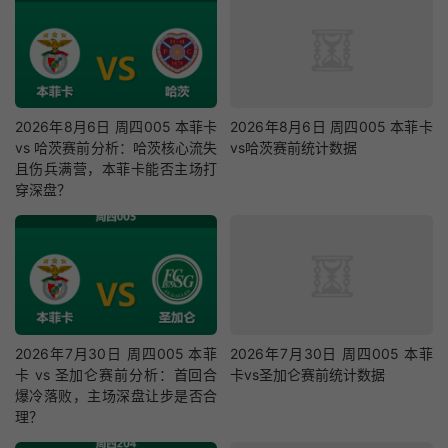
2026年8月6日 周四005 本菲卡
2026年8月6日 周四005 本菲卡
vs 哈茨赛前分析：哈茨核心流失
vs哈茨赛前统计数据
且伤兵满营，本菲卡能否主场打
穿深盘？
2026年7月30日 周四005 本菲
2026年7月30日 周四005 本菲
卡 vs 圣加仑赛前分析：首回合
卡vs圣加仑赛前统计数据
爆冷落败，主场深盘让步是否合
理？