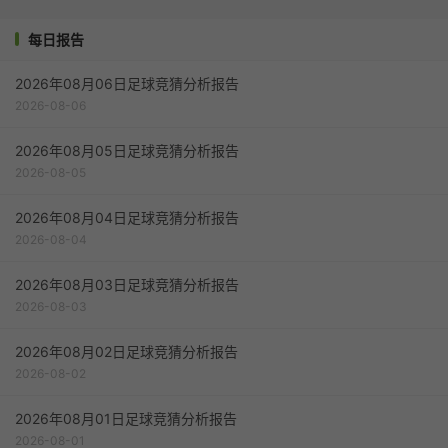
每日报告
2026年08月06日足球竞猜分析报告
2026-08-06
2026年08月05日足球竞猜分析报告
2026-08-05
2026年08月04日足球竞猜分析报告
2026-08-04
2026年08月03日足球竞猜分析报告
2026-08-03
2026年08月02日足球竞猜分析报告
2026-08-02
2026年08月01日足球竞猜分析报告
2026-08-01