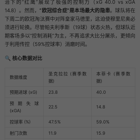
治下的“红鹰”展现了极强的控制力（xG 40.0 vs xGA
14.8）。然而，
“欧冠综合症”是本场最大的隐患
。球队将在
下周二的欧冠淘汰赛中对阵皇家马德里，这迫使穆里尼奥必
须进行轮换。尽管帕夫利季斯（19球）状态火热，但球队近
期客场多以“控制消耗”为主，不再追求大比分屠杀，更倾向
于利用传控（59%控球率）消磨时间。
🔍 核心数据对比
圣克拉拉 (赛季数
本菲卡 (赛季数
数据维度
据)
据)
预期进球 (xG)
23.8
40.0
预期失球
22.5
14.8
(xGA)
控球率 (%)
47.5%
59.0%
射门次数
11.9
15.9