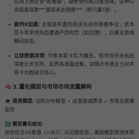
在场上势必会“收着踢”，避免受伤和过度消耗。这种心
态极易导致**“赢球未达预期”**（即只赢1球）。
裁判X因素:
主裁诺布雷的执法往往伴随着争议，若本
菲卡早早领先后遭遇严厉判罚（如红牌），比赛走势将
瞬间改变。
让球数据异常:
尽管本菲卡实力碾压，但市场并未给出
深度让步支持，反而有退盘迹象，这暗示市场主力对本
菲卡大胜缺乏信心。
🧠 3. 量化模型与市场市场流量解构
💻 调用模型:
泊松分布模型 + 战意衰减算法 + 市场交易量
监控
🔢 模型量化结论:
结合双方xG差值（+16.2）与近期状态，基础模型预测本菲