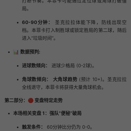
打断节奏。本菲卡可能通过定位球或角球打破僵
局。
60-90分钟：
圣克拉拉体能下降，防线出现空
档。本菲卡打入制胜球或锁定胜局的第二球，随后
进入“垃圾时间”。
📊 数据预判:
进球数倾向：
进球少格局 (0-2球)。
角球数倾向：
大角球趋势
(预计 10+)。圣克拉拉
全线退守，本菲卡将获得大量角球机会。
第二部分：🔴 变盘特定走势
本场相关变盘 1：强队”便秘”破局
触发条件：
60分钟比分仍为 0-0。