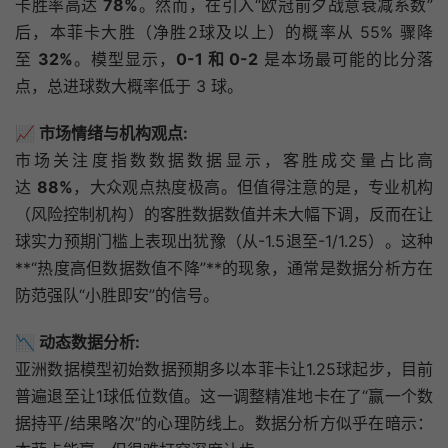
卡胜率高达
78%
。然而，在引入“欧冠前夕战意衰减系数”
后，本菲卡大胜（净胜2球及以上）的概率从 55% 骤降
至
32%
。模型显示，
0-1 和 0-2
是本场最可能的比分落
点，总进球数大概率低于 3 球。
📈 市场情绪与机构观点:
市场关注度指数数据数据显示，客胜成交量占比高
达
88%
，大众观点热度极高。但值得注意的是，专业机构
（风险控制机构）的客胜数据数值并未大幅下调，反而在让
球实力预期门槛上表现出犹豫（从-1.5退至-1/1.25）。这种
**“热度高但数据数值不降”**的现象，通常是数据分析方在
防范强队“小胜即安”的信号。
📉 动态数据分析:
亚洲数据模型初始数据预期多以本菲卡让1.25球起步，目前
普遍退至让1球低位数值。这一调整精准地卡在了“赢一个数
据持平/结果略次”的心理防线上。数据分析方似乎在暗示：