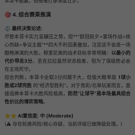
本菲卡能赢，但很难打穿深度让步。
🎯 4. 综合赛果推演
⚖️ 最终决策论述:
尽管本菲卡实力呈碾压之势，但**“欧冠前夕+客场作战+核
心伤缺+争议主裁”**四大不利因素叠加，注定这不会是一场
酣畅淋漓的大胜。穆里尼奥的战术目标非常明确：
以最小的
代价带走3分
。圣克拉拉虽然状态极差，但为了保级势必会
在主场死守。
综合判断，本菲卡全取3分问题不大，但极大概率是
1球小
胜或2球完胜
的“经济型胜利”。对于竞彩/北单玩家而言，直
接追捧本菲卡大胜风险极高，
防范“让球平”是本场最具综合
性价比的博弈策略
。
⭐⭐ AI置信度:
中 (Moderate)
(⚠️ 存在轮换风险/核心存疑，当前评级已做降级处理。)