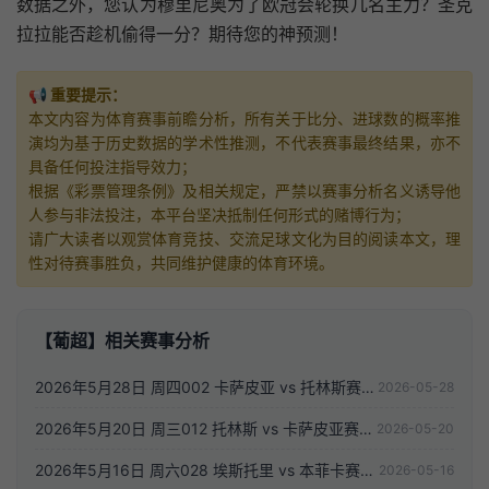
数据之外，您认为穆里尼奥为了欧冠会轮换几名主力？圣克
拉拉能否趁机偷得一分？期待您的神预测！
📢 重要提示：
本文内容为体育赛事前瞻分析，所有关于比分、进球数的概率推
演均为基于历史数据的学术性推测，不代表赛事最终结果，亦不
具备任何投注指导效力；
根据《彩票管理条例》及相关规定，严禁以赛事分析名义诱导他
人参与非法投注，本平台坚决抵制任何形式的赌博行为；
请广大读者以观赏体育竞技、交流足球文化为目的阅读本文，理
性对待赛事胜负，共同维护健康的体育环境。
【葡超】相关赛事分析
2026年5月28日 周四002 卡萨皮亚 vs 托林斯赛前分析：客队刚夺杯赛冠军体能透支，主队让步是否暗藏杀机？
2026-05-28
2026年5月20日 周三012 托林斯 vs 卡萨皮亚赛前分析：升降级附加赛首回合，主队能否延续主场强势？
2026-05-20
2026年5月16日 周六028 埃斯托里 vs 本菲卡赛前分析：穆里尼奥告别战，本菲卡能否大胜收官？
2026-05-16