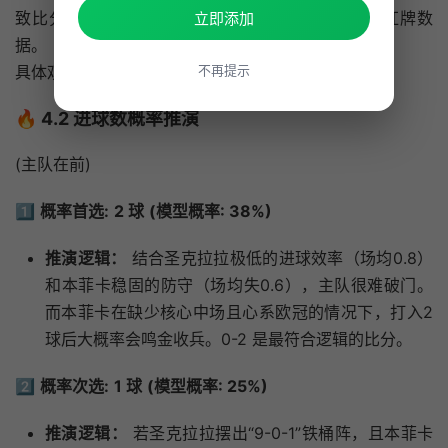
致比分长时间锁定在 0-1 或 1-1。建议在临场关注红牌数
立即添加
据。
具体观点：
红牌数 > 0.5
不再提示
🔥 4.2 进球数概率推演
(主队在前)
1️⃣
概率首选:
2 球
(模型概率: 38%)
推演逻辑：
结合圣克拉拉极低的进球效率（场均0.8）
和本菲卡稳固的防守（场均失0.6），主队很难破门。
而本菲卡在缺少核心中场且心系欧冠的情况下，打入2
球后大概率会鸣金收兵。0-2 是最符合逻辑的比分。
2️⃣
概率次选:
1 球
(模型概率: 25%)
推演逻辑：
若圣克拉拉摆出“9-0-1”铁桶阵，且本菲卡