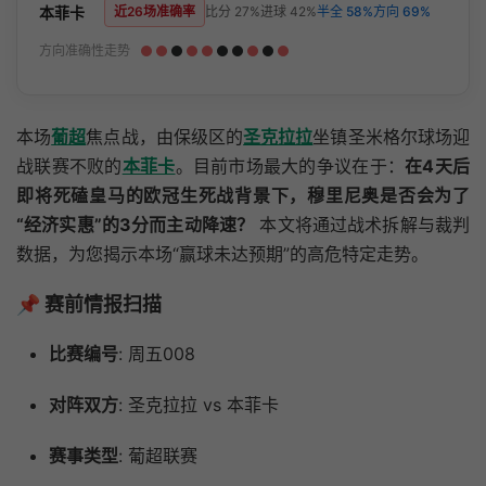
本菲卡
近26场准确率
比分 27%
进球 42%
半全 58%
方向 69%
方向准确性走势
本场
葡超
焦点战，由保级区的
圣克拉拉
坐镇圣米格尔球场迎
战联赛不败的
本菲卡
。目前市场最大的争议在于：
在4天后
即将死磕皇马的欧冠生死战背景下，穆里尼奥是否会为了
“经济实惠”的3分而主动降速？
本文将通过战术拆解与裁判
数据，为您揭示本场“赢球未达预期”的高危特定走势。
📌 赛前情报扫描
比赛编号
: 周五008
对阵双方
: 圣克拉拉 vs 本菲卡
赛事类型
: 葡超联赛