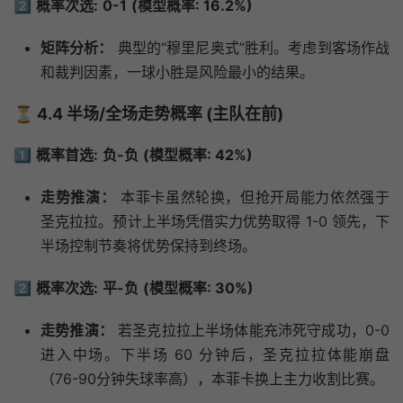
2️⃣
概率次选:
0-1
(模型概率: 16.2%)
矩阵分析：
典型的“穆里尼奥式”胜利。考虑到客场作战
和裁判因素，一球小胜是风险最小的结果。
⏳ 4.4 半场/全场走势概率 (主队在前)
1️⃣
概率首选:
负-负
(模型概率: 42%)
走势推演：
本菲卡虽然轮换，但抢开局能力依然强于
圣克拉拉。预计上半场凭借实力优势取得 1-0 领先，下
半场控制节奏将优势保持到终场。
2️⃣
概率次选:
平-负
(模型概率: 30%)
走势推演：
若圣克拉拉上半场体能充沛死守成功，0-0
进入中场。下半场 60 分钟后，圣克拉拉体能崩盘
（76-90分钟失球率高），本菲卡换上主力收割比赛。