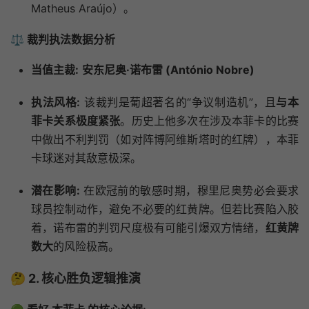
Matheus Araújo）。
⚖️ 裁判执法数据分析
当值主裁:
安东尼奥·诺布雷 (António Nobre)
执法风格:
该裁判是葡超著名的“争议制造机”，且
与本
菲卡关系极度紧张
。历史上他多次在涉及本菲卡的比赛
中做出不利判罚（如对阵博阿维斯塔时的红牌），本菲
卡球迷对其敌意极深。
潜在影响:
在欧冠前的敏感时期，穆里尼奥势必会要求
球员控制动作，避免不必要的红黄牌。但若比赛陷入胶
着，诺布雷的判罚尺度极有可能引爆双方情绪，
红黄牌
数大
的风险极高。
🤔 2. 核心胜负逻辑推演