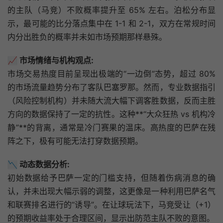
的主队（马竞）不败概率提升至 65% 左右。泊松分布显
示，最可能的比分落点集中在 1-1 和 2-1，双方在常规时间
内分出胜负的概率并未如市场预期那样悬殊。
📈 市场情绪与机构观点:
市场交易热度目前呈现出极端的“一边倒”态势，超过 80%
的市场流量趋势分布了客队巴塞罗那。然而，专业数据指引
（风险控制机构）并未随大流大幅下调客胜数据，反而主胜
方向的数据保持了一定的抗性。这种**“大众狂热 vs 机构冷
静”**的背离，通常是冷门赛果的温床。高热度的巴萨在残
阵之下，极有可能无法打穿数据预期。
📉 动态数据分析:
初始数据给予巴萨一定的门槛支持，但随着伤病消息的确
认，并未出现大幅示弱的调整，这更像是一种利用巴萨名气
和联赛排名进行的“诱导”。在让球玩法下，马竞受让（+1）
的预期收益率处于合理区间，显示出防范主队不败的意图。