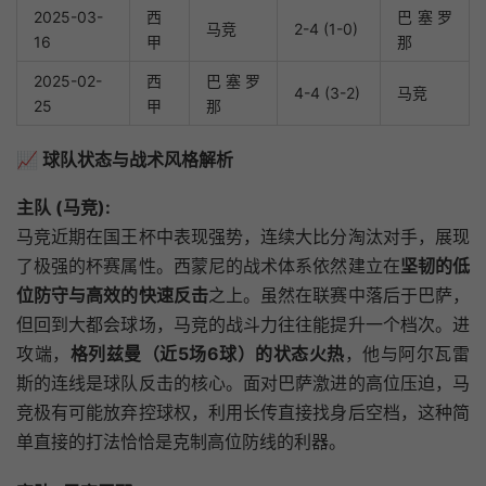
2025-03-
西
巴塞罗
马竞
2-4 (1-0)
16
甲
那
2025-02-
西
巴塞罗
4-4 (3-2)
马竞
25
甲
那
📈 球队状态与战术风格解析
主队 (马竞):
马竞近期在国王杯中表现强势，连续大比分淘汰对手，展现
了极强的杯赛属性。西蒙尼的战术体系依然建立在
坚韧的低
位防守与高效的快速反击
之上。虽然在联赛中落后于巴萨，
但回到大都会球场，马竞的战斗力往往能提升一个档次。进
攻端，
格列兹曼（近5场6球）的状态火热
，他与阿尔瓦雷
斯的连线是球队反击的核心。面对巴萨激进的高位压迫，马
竞极有可能放弃控球权，利用长传直接找身后空档，这种简
单直接的打法恰恰是克制高位防线的利器。