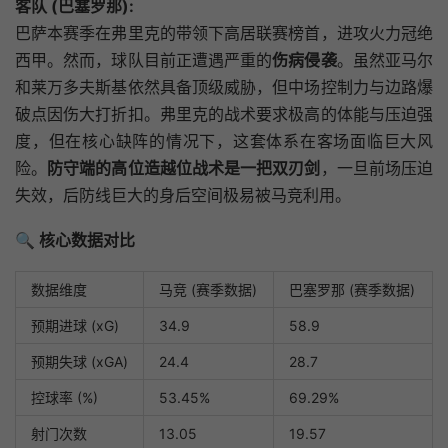
客队 (巴塞罗那):
巴萨本赛季在弗里克的带领下高居联赛榜首，进攻火力冠绝
西甲。然而，球队目前正遭遇严重的
伤病侵袭
。虽然亚马尔
和莱万多夫斯基依然具备顶级威胁，但中场控制力与边路爆
破点因伤大打折扣。弗里克的战术要求极高的体能与压迫强
度，但在核心缺阵的情况下，这套体系在客场面临巨大风
险。
防守端的高位造越位战术是一把双刃剑
，一旦前场压迫
失效，后防线巨大的身后空间极易被马竞利用。
🔍 核心数据对比
数据维度
马竞 (赛季数据)
巴塞罗那 (赛季数据)
预期进球 (xG)
34.9
58.9
预期失球 (xGA)
24.4
28.7
控球率 (%)
53.45%
69.29%
射门次数
13.05
19.57