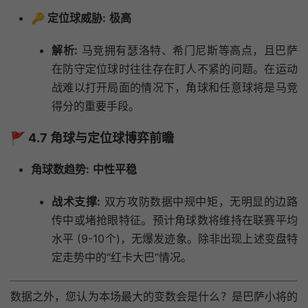
🔑 定位球威胁:
极高
解析:
马竞拥有瑟洛特、希门尼斯等高点，且巴萨
在防守定位球时往往存在盯人不紧的问题。在运动
战难以打开局面的情况下，角球和任意球将是马竞
得分的重要手段。
🚩 4.7 角球与定位球博弈前瞻
角球数趋势:
中性平稳
战术支撑:
双方攻防数据中规中矩，无明显的边路
传中或堵抢眼特征。预计角球数将维持在联赛平均
水平 (9-10个)，无爆发迹象。除非出现上述变盘特
定走势中的“红卡大巴”情况。
数据之外，您认为本场最大的变数会是什么？是巴萨小将的