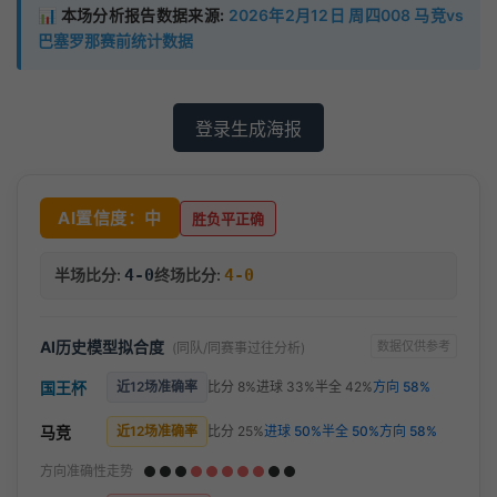
📊 本场分析报告数据来源:
2026年2月12日 周四008 马竞vs
巴塞罗那赛前统计数据
登录生成海报
AI置信度：中
胜负平正确
半场比分:
4-0
终场比分:
4-0
AI历史模型拟合度
数据仅供参考
(同队/同赛事过往分析)
国王杯
近12场准确率
比分 8%
进球 33%
半全 42%
方向 58%
马竞
近12场准确率
比分 25%
进球 50%
半全 50%
方向 58%
方向准确性走势