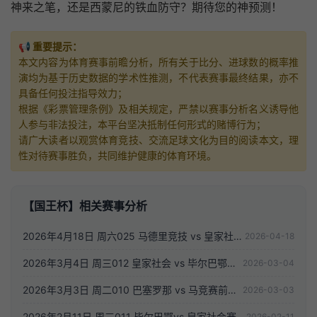
神来之笔，还是西蒙尼的铁血防守？期待您的神预测！
📢 重要提示：
本文内容为体育赛事前瞻分析，所有关于比分、进球数的概率推
演均为基于历史数据的学术性推测，不代表赛事最终结果，亦不
具备任何投注指导效力；
根据《彩票管理条例》及相关规定，严禁以赛事分析名义诱导他
人参与非法投注，本平台坚决抵制任何形式的赌博行为；
请广大读者以观赏体育竞技、交流足球文化为目的阅读本文，理
性对待赛事胜负，共同维护健康的体育环境。
【国王杯】相关赛事分析
2026年4月18日 周六025 马德里竞技 vs 皇家社会赛前分析：马竞体能存隐患，决赛让步是否合理？
2026-04-18
2026年3月4日 周三012 皇家社会 vs 毕尔巴鄂赛前分析：毕巴伤兵满营且首回合落后，皇家社会主胜赔率异常走高是否暗藏冷意？
2026-03-04
2026年3月3日 周二010 巴塞罗那 vs 马竞赛前分析：莱万伤缺且首回合惨败，主队能否捍卫主场尊严？
2026-03-03
2026年2月11日 周三011 毕尔巴鄂vs 皇家社会赛前分析：巴斯克德比风云，古根海姆旁的矛盾之争是否会以平局收场？
2026-02-11