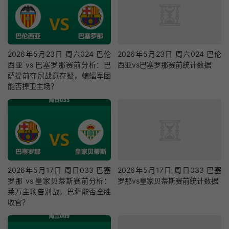
2026年5月23日 周六024 巴伦
2026年5月23日 周六024 巴伦
西亚 vs 巴塞罗那赛前分析：巴
西亚vs巴塞罗那赛前统计数据
萨提前夺冠战意存疑，蝙蝠军团
能否捍卫主场？
2026年5月17日 周日033 巴塞
2026年5月17日 周日033 巴塞
罗那 vs 皇家贝蒂斯赛前分析：
罗那vs皇家贝蒂斯赛前统计数据
莱万主场告别战，巴萨能否全胜
收官？