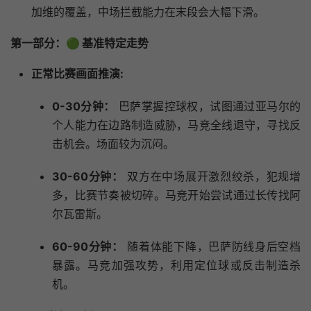
加维的覆盖，中场拦截能力在末段会大幅下滑。
第一部分：🟢 基准特定走势
正常比赛画面推演:
0-30分钟：
巴萨掌握控球权，试图通过亚马尔的
个人能力在边路制造威胁，马竞全线退守，寻找反
击机会。场面较为沉闷。
30-60分钟：
双方在中场展开激烈绞杀，犯规增
多，比赛节奏被切碎。马竞开始尝试通过长传找阿
尔瓦雷斯。
60-90分钟：
随着体能下降，巴萨防线身后空档
暴露。马竞加强攻势，利用定位球或反击制造杀
机。