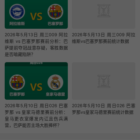
2026年5月13日 周三009 阿拉
2026年5月13日 周三009 阿拉
维斯 vs 巴塞罗那赛前分析：巴
维斯vs巴塞罗那赛前统计数据
萨提前夺冠战意存疑，客胜数据
是否暗藏陷阱？
2026年5月10日 周日026 巴塞
2026年5月10日 周日026 巴塞
罗那 vs 皇家马德里赛前分析：
罗那vs皇家马德里赛前统计数据
皇马更衣室爆发内讧且伤兵满
营，巴萨能否主场大胜捧杯？