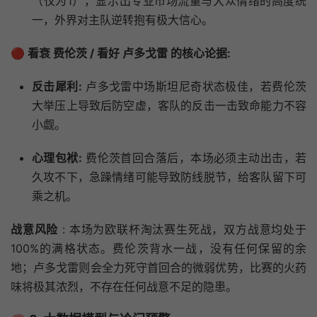
（仅为1），显示出专业市场流量与大众情绪的高度统
一，外界对主队逆转抱有极大信心。
🔴 看衰 费伦茨 / 看好 卢多戈雷 的核心论据:
反击犀利:
卢多戈雷中场斯坦尼奇状态极佳，若费伦茨
大举压上导致后防空虚，客队的反击一击致命能力不容
小觑。
心理包袱:
费伦茨首回合落后，本场必须主动出击，若
久攻不下，急躁情绪可能导致防线脱节，给客队留下可
乘之机。
战意风险
: 本场为欧联杯淘汰赛生死战，双方战意均处于
100%的满格状态。费伦茨背水一战，没有任何保留的余
地；卢多戈雷则会全力死守首回合的微弱优势，比赛的火药
味将极其浓烈，不存在任何战意不足的隐患。