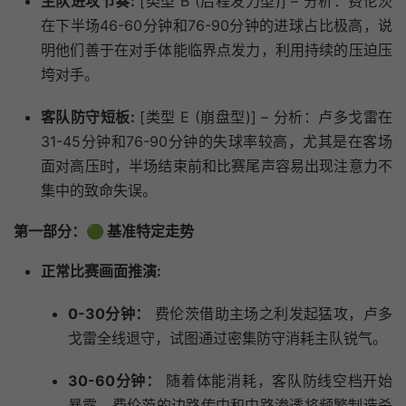
主队进攻节奏:
[类型 B (后程发力型)] – 分析：费伦茨
在下半场46-60分钟和76-90分钟的进球占比极高，说
明他们善于在对手体能临界点发力，利用持续的压迫压
垮对手。
客队防守短板:
[类型 E (崩盘型)] – 分析：卢多戈雷在
31-45分钟和76-90分钟的失球率较高，尤其是在客场
面对高压时，半场结束前和比赛尾声容易出现注意力不
集中的致命失误。
第一部分：🟢 基准特定走势
正常比赛画面推演:
0-30分钟：
费伦茨借助主场之利发起猛攻，卢多
戈雷全线退守，试图通过密集防守消耗主队锐气。
30-60分钟：
随着体能消耗，客队防线空档开始
暴露，费伦茨的边路传中和中路渗透将频繁制造杀