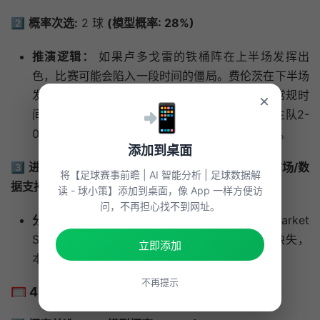
2️⃣
概率次选:
2 球
(模型概率: 28%)
推演逻辑：
如果卢多戈雷的铁桶阵在上半场发挥出
色，比赛可能会陷入一段时间的僵局。费伦茨在下半场
发力打入1-2球后，可能会选择控制节奏以确保常规时
×
📲
间不败。因此，2球作为次大概率事件，覆盖了主队2-
0完胜的特定走势，需要纳入风险对冲的考量范围。
添加到桌面
3️⃣
进球数预期倾向:
进球多 [实力预期门槛：2.5]
(市场/数
将【足球赛事前瞻 | AI 智能分析 | 足球数据解
据支持)
读 - 球小策】添加到桌面，像 App 一样方便访
问，不再担心找不到网址。
分析结论：
基于市场情报的明确提示 “Market
SUPPORTING Over”，且客队防线存在结构性缺失，
立即添加
本场看好进球多打出。
不再提示
🥅 4.3 终场比分概率矩阵 (主队在前)