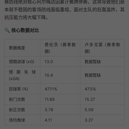
赛防线绝对核心阿尔梅达因累计黄牌停赛，这将导致他们原
本就不稳固的客场防线面临重组，面对主队的狂轰滥炸，其
抗压能力将大幅下降。
🔍 核心数据对比
费伦茨 (赛季数
卢多戈雷 (赛季数
数据维度
据)
据)
预期进球 (xG)
13.0
数据暂缺
预期失球
10.4
数据暂缺
(xGA)
控球率 (%)
47.11%
47.5%
射门次数
11.89
15.27
射正次数
3.78
5.09
场均角球
4.11
3.27