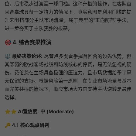
位，后市稳步过渡至一球门槛。这种升槛的操作，在客队首
回合赢球具备一定拉力的情况下，真实意图是利用门槛的提
升来阻挡部分主队市场流量，属于典型的“正向防范”手法，
进一步夯实了主队获胜的根基。
🎯 4. 综合赛果推演
⚖️ 最终决策论述:
尽管卢多戈雷手握首回合的领先优势，但
其孱弱的欧战客场战绩和防线核心的停赛，是无法忽视的硬
伤。费伦茨在主场具备极强的压迫力，且市场数据给予了毫
无保留的支持。根据风险第一原则，在专业市场流量与基本
面完美共振的情况下，顺应市场大方向支持主队逆转是最佳
选择。
⭐⭐ AI置信度:
中 (Moderate)
🔑 4.1 核心观点研判