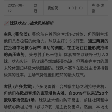
2025-08-
欧
卢多戈
费伦茨
3-0 (1-0)
12
冠
雷
📈 球队状态与战术风格解析
主队 (费伦茨):
费伦茨在首回合客场1-2憾负，但回到主场
他们具备极强的统治力。球队主打3-5-2阵型，
通过两翼的
拉扯和中场核心阿布·法尼的调度，在主场往往能形成持续
的高压态势
。头号射手巴米德莱·优素福在欧联杯已打入3
球，状态火热。防守端虽然加滕曼伤缺，但西塞等主力的周
末轮休回归将极大稳固后防。球队本赛季在欧战主场保持着
极高的胜率，主场气势是他们逆转的最大底气。
客队 (卢多戈雷):
卢多戈雷首回合凭借主场之利抢得先机，
但他们
在欧战客场的表现堪称灾难，自2019年以来近20个
欧联客场仅胜1场
。球队战术偏向防守反击，前锋杜阿和中
场核心斯坦尼奇（欧联7球）是主要反击点。然而，本场比