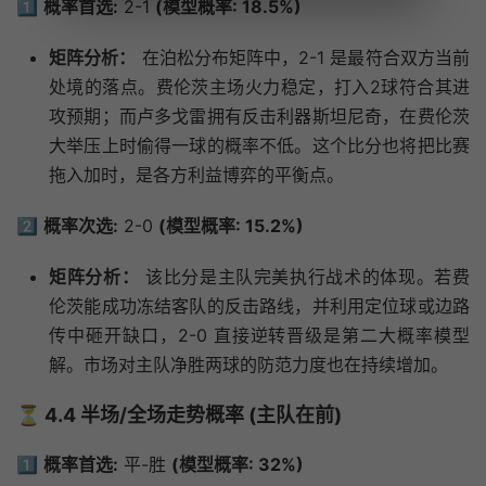
1️⃣
概率首选:
2-1
(模型概率: 18.5%)
矩阵分析：
在泊松分布矩阵中，2-1 是最符合双方当前
处境的落点。费伦茨主场火力稳定，打入2球符合其进
攻预期；而卢多戈雷拥有反击利器斯坦尼奇，在费伦茨
大举压上时偷得一球的概率不低。这个比分也将把比赛
拖入加时，是各方利益博弈的平衡点。
2️⃣
概率次选:
2-0
(模型概率: 15.2%)
矩阵分析：
该比分是主队完美执行战术的体现。若费
伦茨能成功冻结客队的反击路线，并利用定位球或边路
传中砸开缺口，2-0 直接逆转晋级是第二大概率模型
解。市场对主队净胜两球的防范力度也在持续增加。
⏳ 4.4 半场/全场走势概率 (主队在前)
1️⃣
概率首选:
平-胜
(模型概率: 32%)