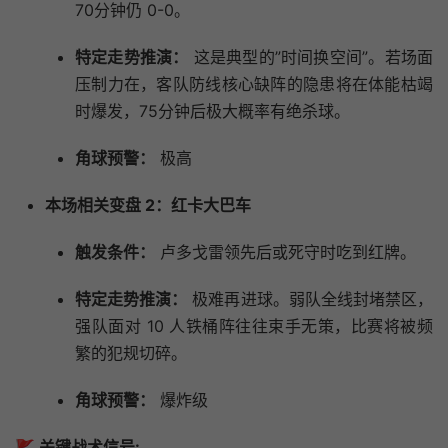
70分钟仍 0-0。
特定走势推演：
这是典型的”时间换空间”。若场面
压制力在，客队防线核心缺阵的隐患将在体能枯竭
时爆发，75分钟后极大概率有绝杀球。
角球预警：
极高
本场相关变盘 2：红卡大巴车
触发条件：
卢多戈雷领先后或死守时吃到红牌。
特定走势推演：
极难再进球。弱队全线封堵禁区，
强队面对 10 人铁桶阵往往束手无策，比赛将被频
繁的犯规切碎。
角球预警：
爆炸级
🚩 关键战术信号: