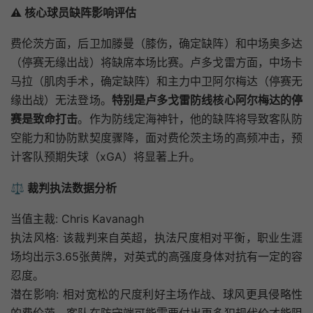
⚠️ 核心球员缺阵影响评估
费伦茨方面，后卫加滕曼（膝伤，确定缺阵）和中场奥多达
（停赛无缘出战）将缺席本场比赛。卢多戈雷方面，中场卡
马拉（肌肉手术，确定缺阵）和主力中卫阿尔梅达（停赛无
缘出战）无法登场。
特别是卢多戈雷防线核心阿尔梅达的停
赛是致命打击
。作为防线定海神针，他的缺阵将导致客队防
空能力和协防默契度骤降，面对费伦茨主场的高频冲击，预
计客队预期失球（xGA）将显著上升。
⚖️ 裁判执法数据分析
当值主裁: Chris Kavanagh
执法风格: 该裁判来自英超，执法尺度相对平衡，职业生涯
场均出示3.65张黄牌，对英式的高强度身体对抗有一定的容
忍度。
潜在影响: 相对宽松的尺度利好主场作战、球风更具侵略性