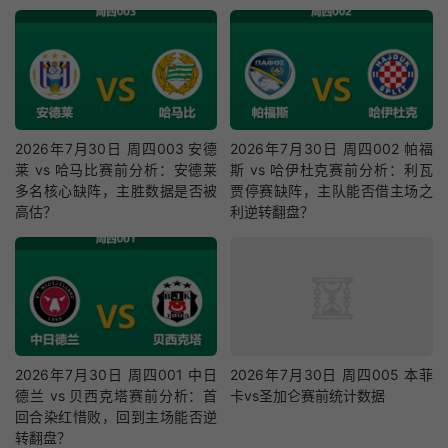
2026年7月30日 周四003 安德
2026年7月30日 周四002 帕福
莱 vs 哈马比赛前分析：安德莱
斯 vs 哈伊杜克赛前分析：利瓦
多名核心缺阵，主胜数据是否被
贾停赛缺阵，主队能否借主场之
高估？
利逆转翻盘？
2026年7月30日 周四001 中日
2026年7月30日 周四005 本菲
德兰 vs 贝西克塔赛前分析：首
卡vs圣加仑赛前统计数据
回合染红惜败，回到主场能否逆
转翻盘？