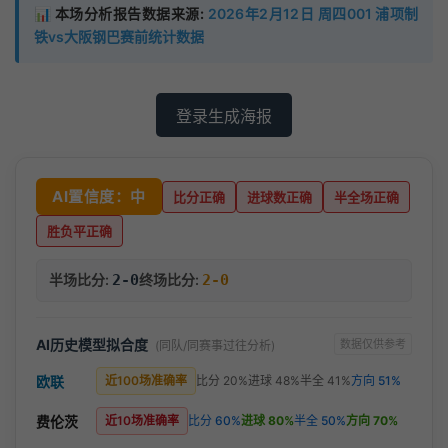
📊 本场分析报告数据来源:
2026年2月12日 周四001 浦项制
铁vs大阪钢巴赛前统计数据
登录生成海报
AI置信度：中
比分正确
进球数正确
半全场正确
胜负平正确
半场比分:
2-0
终场比分:
2-0
AI历史模型拟合度
数据仅供参考
(同队/同赛事过往分析)
欧联
近100场准确率
比分 20%
进球 48%
半全 41%
方向 51%
费伦茨
近10场准确率
比分 60%
进球 80%
半全 50%
方向 70%