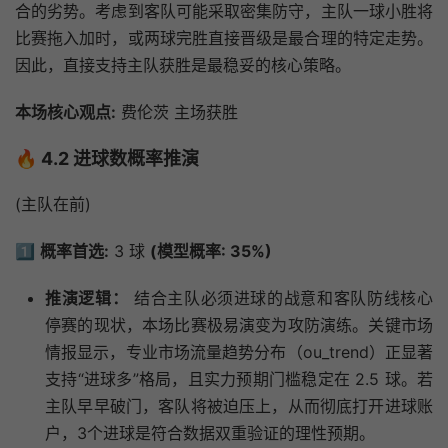
合的劣势。考虑到客队可能采取密集防守，主队一球小胜将
比赛拖入加时，或两球完胜直接晋级是最合理的特定走势。
因此，直接支持主队获胜是最稳妥的核心策略。
本场核心观点:
费伦茨 主场获胜
🔥 4.2 进球数概率推演
(主队在前)
1️⃣
概率首选:
3 球
(模型概率: 35%)
推演逻辑：
结合主队必须进球的战意和客队防线核心
停赛的现状，本场比赛极易演变为攻防演练。关键市场
情报显示，专业市场流量趋势分布（ou_trend）正显著
支持“进球多”格局，且实力预期门槛稳定在 2.5 球。若
主队早早破门，客队将被迫压上，从而彻底打开进球账
户，3个进球是符合数据双重验证的理性预期。