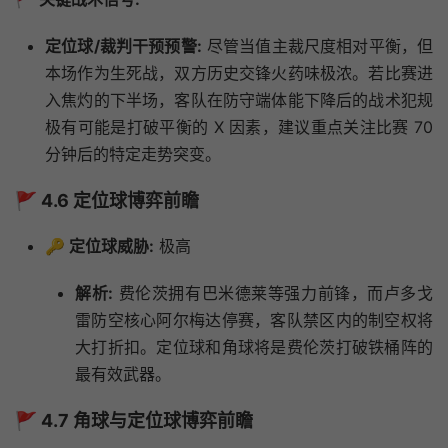
定位球/裁判干预预警:
尽管当值主裁尺度相对平衡，但
本场作为生死战，双方历史交锋火药味极浓。若比赛进
入焦灼的下半场，客队在防守端体能下降后的战术犯规
极有可能是打破平衡的 X 因素，建议重点关注比赛 70
分钟后的特定走势突变。
🚩 4.6 定位球博弈前瞻
🔑 定位球威胁:
极高
解析:
费伦茨拥有巴米德莱等强力前锋，而卢多戈
雷防空核心阿尔梅达停赛，客队禁区内的制空权将
大打折扣。定位球和角球将是费伦茨打破铁桶阵的
最有效武器。
🚩 4.7 角球与定位球博弈前瞻