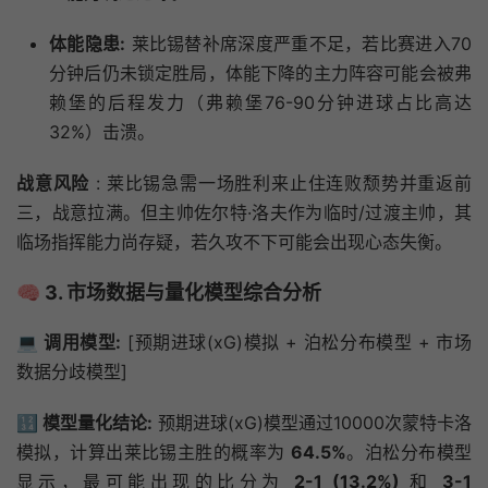
体能隐患:
莱比锡替补席深度严重不足，若比赛进入70
分钟后仍未锁定胜局，体能下降的主力阵容可能会被弗
赖堡的后程发力（弗赖堡76-90分钟进球占比高达
32%）击溃。
战意风险
: 莱比锡急需一场胜利来止住连败颓势并重返前
三，战意拉满。但主帅佐尔特·洛夫作为临时/过渡主帅，其
临场指挥能力尚存疑，若久攻不下可能会出现心态失衡。
🧠 3. 市场数据与量化模型综合分析
💻 调用模型:
[预期进球(xG)模拟 + 泊松分布模型 + 市场
数据分歧模型]
🔢 模型量化结论:
预期进球(xG)模型通过10000次蒙特卡洛
模拟，计算出莱比锡主胜的概率为
64.5%
。泊松分布模型
显示，最可能出现的比分为
2-1 (13.2%)
和
3-1