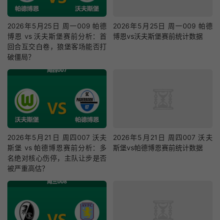
2026年5月25日 周一009 帕德
2026年5月25日 周一009 帕德
博恩 vs 沃夫斯堡赛前分析：首
博恩vs沃夫斯堡赛前统计数据
回合互交白卷，狼堡客场能否打
破僵局？
2026年5月21日 周四007 沃夫
2026年5月21日 周四007 沃夫
斯堡 vs 帕德博恩赛前分析：多
斯堡vs帕德博恩赛前统计数据
名绝对核心伤停，主队让步是否
被严重高估？