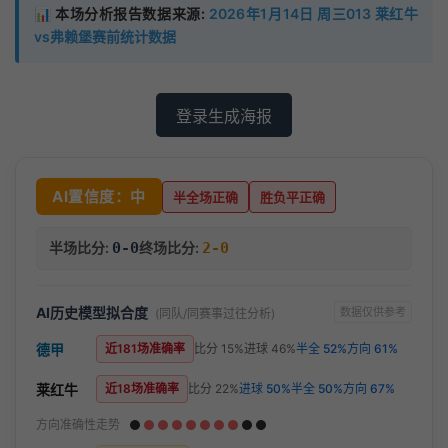
📊 本场分析报告数据来源:
2026年1月14日 周三013 莱红牛
vs弗赖堡赛前统计数据
登录生成海报
AI置信度：中
半全场正确
胜负平正确
半场比分:
0-0
终场比分:
2-0
AI历史模型拟合度
数据仅供参考
(同队/同赛事过往分析)
德甲
近181场准确率
比分 15%
进球 46%
半全 52%
方向 61%
莱红牛
近18场准确率
比分 22%
进球 50%
半全 50%
方向 67%
方向准确性走势