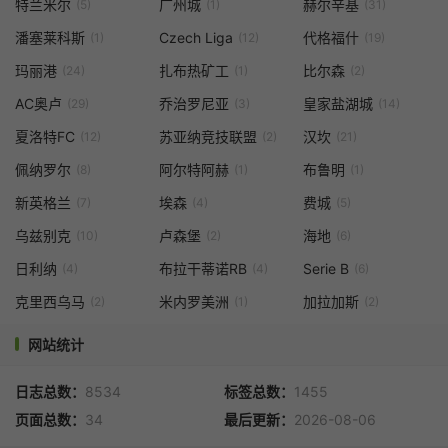
特兰米尔
广州城
赫尔辛基
(5)
(1)
(31)
潘塞莱科斯
Czech Liga
代格福什
(1)
(12)
(19)
玛丽港
扎布热矿工
比尔森
(24)
(1)
(2)
AC奥卢
乔治罗尼亚
皇家盐湖城
(29)
(3)
(14)
夏洛特FC
苏亚纳竞技联盟
汉坎
(12)
(2)
(21)
佩纳罗尔
阿尔特阿赫
布鲁明
(8)
(1)
(1)
新英格兰
埃森
费城
(7)
(4)
(5)
乌兹别克
卢森堡
海地
(10)
(2)
(6)
日利纳
布拉干蒂诺RB
Serie B
(4)
(4)
(6)
克里西乌马
米内罗美洲
加拉加斯
(2)
(1)
(2)
网站统计
日志总数：
8534
标签总数：
1455
页面总数：
34
最后更新：
2026-08-06