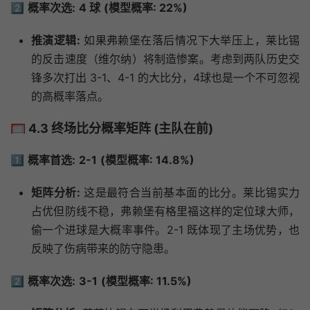
2️⃣
概率次选:
4 球
(模型概率: 22%)
推演逻辑:
如果弗赖堡在落后情况下大举压上，莱比锡
的反击速度（维尔纳）将制造惨案。考虑到两队历史交
锋多次打出 3-1、4-1 的大比分，4球也是一个不可忽视
的高概率落点。
🥅 4.3 终场比分概率矩阵 (主队在前)
1️⃣
概率首选:
2-1
(模型概率: 14.8%)
矩阵分析:
这是最符合当前基本面的比分。莱比锡实力
占优但防线不稳，弗赖堡有格里福这样的定位球大师，
偷一个进球是大概率事件。2-1 既体现了主场优势，也
反映了伤病带来的防守隐患。
2️⃣
概率次选:
3-1
(模型概率: 11.5%)