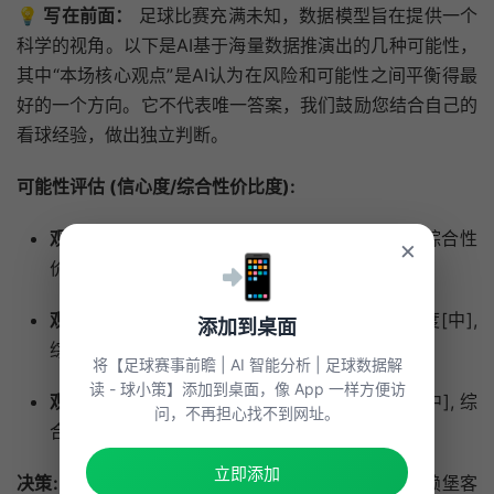
💡 写在前面：
足球比赛充满未知，数据模型旨在提供一个
科学的视角。以下是AI基于海量数据推演出的几种可能性，
其中“本场核心观点”是AI认为在风险和可能性之间平衡得最
好的一个方向。它不代表唯一答案，我们鼓励您结合自己的
看球经验，做出独立判断。
可能性评估 (信心度/综合性价比度):
观点1 (核心):
主胜 (莱比锡取胜)
(信心度[高], 综合性
×
📲
价比度[中])
观点2 (次选):
进球数 ≥ 3球 (进球活跃)
(信心度[中],
添加到桌面
综合性价比度[高])
将【足球赛事前瞻 | AI 智能分析 | 足球数据解
读 - 球小策】添加到桌面，像 App 一样方便访
观点3 (博弈):
实力让步平 (莱比锡-1)
(信心度[中], 综
问，不再担心找不到网址。
合性价比度[高])
立即添加
决策:
鉴于莱比锡主场攻击力强但防守有漏洞，且弗赖堡客