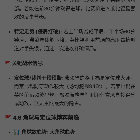
（D. Raum）的传中，在开场阶段频繁冲击弗赖堡的肋
部。若能在前30分钟取得进球，比赛将进入莱比锡最喜
欢的反击节奏。
特定走势 [僵局打破]:
若上半场战成平局，下半场60分
钟后，弗赖堡体能下降，莱比锡利用前场的高压逼抢制
造对手失误，通过二次进攻打破僵局。
🚩 关键战术信号:
定位球/裁判干预预警:
弗赖堡的格里福是定位球大师，
而莱比锡防守动作较大（场均犯规9.1次）。若莱比锡在
禁区前沿频繁犯规，极易被格里福利用任意球直接得分
或助攻，这是主队最大的隐患。
🚩 4.6 角球与定位球博弈前瞻
📊 角球数趋势:
大角球趋势