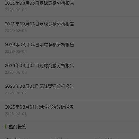
2026年08月06日足球竞猜分析报告
2026-08-06
2026年08月05日足球竞猜分析报告
2026-08-05
2026年08月04日足球竞猜分析报告
2026-08-04
2026年08月03日足球竞猜分析报告
2026-08-03
2026年08月02日足球竞猜分析报告
2026-08-02
2026年08月01日足球竞猜分析报告
2026-08-01
热门标签