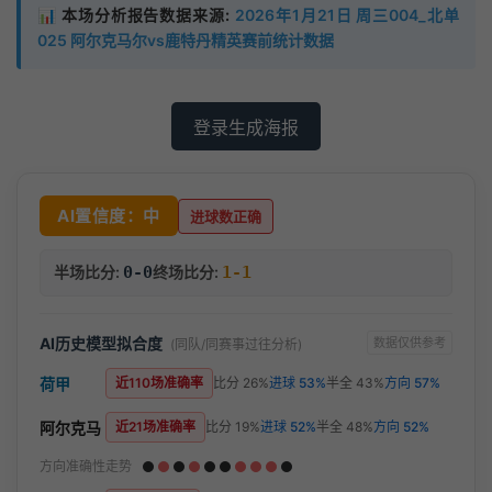
📊 本场分析报告数据来源:
2026年1月21日 周三004_北单
025 阿尔克马尔vs鹿特丹精英赛前统计数据
登录生成海报
AI置信度：中
进球数正确
半场比分:
0-0
终场比分:
1-1
AI历史模型拟合度
数据仅供参考
(同队/同赛事过往分析)
荷甲
近110场准确率
比分 26%
进球 53%
半全 43%
方向 57%
阿尔克马
近21场准确率
比分 19%
进球 52%
半全 48%
方向 52%
方向准确性走势