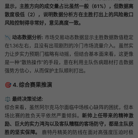
显示，主胜方向的成交量占比虽然一般（61%），但数据离
散度极低（2），说明数据分析方在主胜打出上的风险敞口
风险控制得非常好，意见高度一致。
📉 动态数据分析:
市场交易动态数据显示主胜数据数值稳定
在1.36左右，且没有出现剧烈的冷门市场流量介入。虽然实
力让步实力预期门槛略有动摇，但结合基本面来看，这更像
是一种“散热操作”的手段，意在利用主队伤病题材打击数据
强势方信心，从而保护主队顺利打出。
🎯 4. 综合赛果推演
⚖️ 最终决策论述:
综合来看，虽然阿尔克马尔面临中场核心缺阵的困扰，但本
场比赛的胜负天平依然严重倾斜。
新帅上任带来的精神激
励、巨大的实力鸿沟以及客队糟糕的客场防守，都是主队获
胜的坚实保障。
鹿特丹精英的防线在面对高强度压迫时极