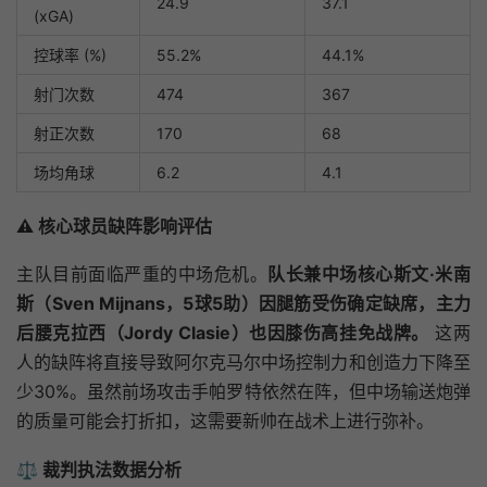
24.9
37.1
(xGA)
控球率 (%)
55.2%
44.1%
射门次数
474
367
射正次数
170
68
场均角球
6.2
4.1
⚠️ 核心球员缺阵影响评估
主队目前面临严重的中场危机。
队长兼中场核心斯文·米南
斯（Sven Mijnans，5球5助）因腿筋受伤确定缺席，主力
后腰克拉西（Jordy Clasie）也因膝伤高挂免战牌。
这两
人的缺阵将直接导致阿尔克马尔中场控制力和创造力下降至
少30%。虽然前场攻击手帕罗特依然在阵，但中场输送炮弹
的质量可能会打折扣，这需要新帅在战术上进行弥补。
⚖️ 裁判执法数据分析