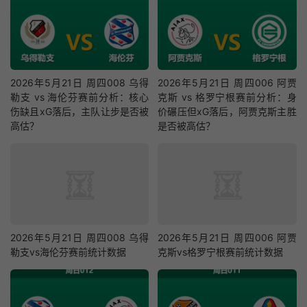
2026年5月21日 周四008 乌得
2026年5月21日 周四006 阿贾
勒支 vs 海伦芬赛前分析：核心
克斯 vs 格罗宁根赛前分析：身
伤缺且xG落后，主队让步是否被
价碾压但xG落后，阿贾克斯主胜
高估？
是否被高估？
2026年5月21日 周四008 乌得
2026年5月21日 周四006 阿贾
勒支vs海伦芬赛前统计数据
克斯vs格罗宁根赛前统计数据