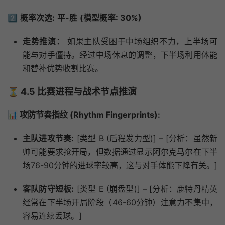
2️⃣
概率次选:
平-胜
(模型概率: 30%)
走势推演：
如果主队受困于中场组织不力，上半场可
能与对手僵持。经过中场休息的调整，下半场利用体能
和替补优势收割比赛。
⏳ 4.5 比赛进程与战术节点推演
📊 攻防节奏指纹 (Rhythm Fingerprints):
主队进攻节奏:
[类型 B (后程发力型)] – [分析：虽然新
帅可能要求抢开局，但数据通过显示阿尔克马尔在下半
场76-90分钟的进球率较高，这与对手体能下降有关。]
客队防守短板:
[类型 E (崩盘型)] – [分析：鹿特丹精英
经常在下半场开局阶段（46-60分钟）注意力不集中，
容易连续丢球。]