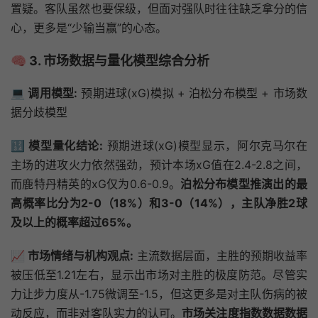
置疑。客队虽然也要保级，但面对强队时往往缺乏拿分的信
心，更多是“少输当赢”的心态。
🧠 3. 市场数据与量化模型综合分析
💻 调用模型:
预期进球(xG)模拟 + 泊松分布模型 + 市场数
据分歧模型
🔢 模型量化结论:
预期进球(xG)模型显示，阿尔克马尔在
主场的进攻火力依然强劲，预计本场xG值在2.4-2.8之间，
而鹿特丹精英的xG仅为0.6-0.9。
泊松分布模型推演出的最
高概率比分为2-0（18%）和3-0（14%），主队净胜2球
及以上的概率超过65%。
📈 市场情绪与机构观点:
主流数据层面，主胜的预期收益率
被压低至1.21左右，显示出市场对主胜的极度防范。尽管实
力让步力度从-1.75微调至-1.5，但这更多是对主队伤病的被
动反应，而非对客队实力的认可。
市场关注度指数数据数据