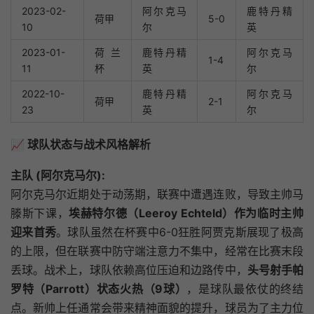
2023-02-
阿尔克马
鹿特丹精
荷甲
5-0
10
尔
英
2023-01-
荷兰
鹿特丹精
阿尔克马
1-4
11
杯
英
尔
2022-10-
鹿特丹精
阿尔克马
荷甲
2-1
23
英
尔
📈 球队状态与战术风格解析
主队 (阿尔克马尔):
阿尔克马尔近期处于动荡期，联赛中遭遇连败，导致主帅马
滕斯下课，
埃赫特尔德（Leeroy Echteld）作为临时主帅
迎来首秀
。球队虽然在杯赛中6-0狂胜阿贾克斯展现了极高
的上限，但在联赛中防守端注意力不集中，经常在比赛末段
丢球。战术上，球队依赖高位压迫和边路传中，
头号射手帕
罗特（Parrott）状态火热（9球）
，是球队最依仗的终结
点。新帅上任通常会带来精神面貌的提升，球员为了主力位