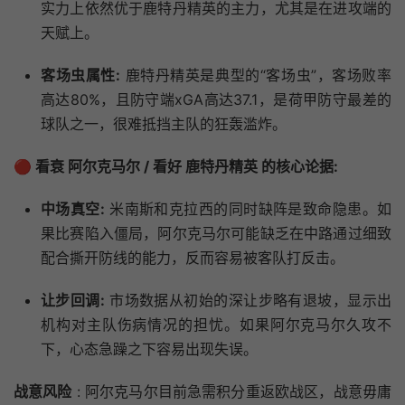
实力上依然优于鹿特丹精英的主力，尤其是在进攻端的
天赋上。
客场虫属性:
鹿特丹精英是典型的“客场虫”，客场败率
高达80%，且防守端xGA高达37.1，是荷甲防守最差的
球队之一，很难抵挡主队的狂轰滥炸。
🔴 看衰 阿尔克马尔 / 看好 鹿特丹精英 的核心论据:
中场真空:
米南斯和克拉西的同时缺阵是致命隐患。如
果比赛陷入僵局，阿尔克马尔可能缺乏在中路通过细致
配合撕开防线的能力，反而容易被客队打反击。
让步回调:
市场数据从初始的深让步略有退坡，显示出
机构对主队伤病情况的担忧。如果阿尔克马尔久攻不
下，心态急躁之下容易出现失误。
战意风险
: 阿尔克马尔目前急需积分重返欧战区，战意毋庸