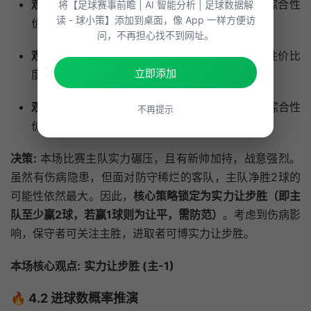
观点1 (核心):
实力让步胜 (主-1)
(信心度[高], 综合性
将【足球赛事前瞻 | AI 智能分析 | 足球数据解
读 - 球小策】添加到桌面，像 App 一样方便访
价比度[中])
问，不再担心找不到网址。
观点2 (次选):
进球数 3/4球
(信心度[中], 综合性价比
立即添加
度[中])
观点3 (博弈):
半场全场走势 胜-胜
(信心度[中], 综合性
不再提示
价比度[中])
决策:
本场比赛主队实力碾压，且有新帅加持，战意强烈。
虽然有伤病隐患，但面对防守稀烂的客队，主队净胜2球的
可能性依然最大。因此，
核心策略锁定为实力让步胜（即主
队至少赢2球，若赢1球则为让平，需防范）
。考虑到伤病影
响，保守者可关注主胜，进取者可博实力让步胜。
本场核心观点:
实力让步胜 (主-1)
🔥 4.2 进球数概率推演