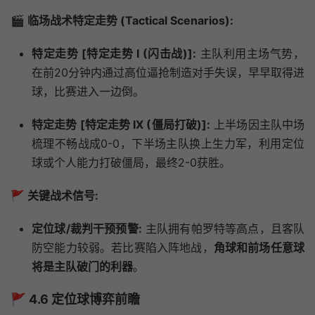
🎬 临场战术特定走势 (Tactical Scenarios):
特定走势 [特定走势 I (闪击战)]:
主队利用主场气势，
在前20分钟内通过高位逼抢制造对手失误，早早取得进
球，比赛进入一边倒。
特定走势 [特定走势 IX (僵局打破)]:
上半场因主队中场
梳理不畅战成0-0，下半场主队换上生力军，利用定位
球或个人能力打破僵局，最终2-0获胜。
🚩 关键战术信号:
定位球/裁判干预预警:
主队拥有帕罗特等高点，且客队
防空能力较弱。若比赛陷入阵地战，
角球和前场任意球
将是主队破门的利器
。
🚩 4.6 定位球博弈前瞻