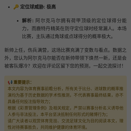
🔑 定位球威胁:
极高
解析:
阿尔克马尔拥有荷甲顶级的定位球得分能
力，而鹿特丹精英在防守定位球时经常漏人。本场
比赛，主队通过角球或点球得分的概率极大。
新帅上任，伤兵满营，这场比赛充满了变数与看点。数据之
外，您认为阿尔克马尔能否在新帅带领下焕然一新，还是会
被客队爆冷？欢迎在评论区留下您的预测，一起交流探讨！
📢 重要提示：
本文内容为体育赛事前瞻分析，所有关于比分、进球数的概率推
演均为基于历史数据的学术性推测，不代表赛事最终结果，亦不
具备任何投注指导效力；
根据《彩票管理条例》及相关规定，严禁以赛事分析名义诱导他
人参与非法投注，本平台坚决抵制任何形式的赌博行为；
请广大读者以观赏体育竞技、交流足球文化为目的阅读本文，理
性对待赛事胜负，共同维护健康的体育环境。