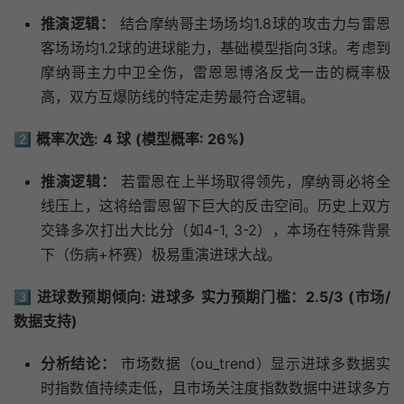
推演逻辑：
结合摩纳哥主场场均1.8球的攻击力与雷恩
客场场均1.2球的进球能力，基础模型指向3球。考虑到
摩纳哥主力中卫全伤，雷恩恩博洛反戈一击的概率极
高，双方互爆防线的特定走势最符合逻辑。
2️⃣
概率次选:
4 球
(模型概率: 26%)
推演逻辑：
若雷恩在上半场取得领先，摩纳哥必将全
线压上，这将给雷恩留下巨大的反击空间。历史上双方
交锋多次打出大比分（如4-1, 3-2），本场在特殊背景
下（伤病+杯赛）极易重演进球大战。
3️⃣
进球数预期倾向:
进球多
实力预期门槛：2.5/3
(市场/
数据支持)
分析结论：
市场数据（ou_trend）显示进球多数据实
时指数值持续走低，且市场关注度指数数据中进球多方