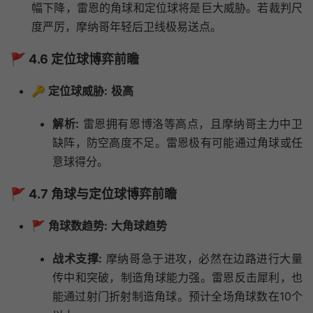
幅下降，雷恩的角球和定位球将是巨大威胁。若裁判尺
度严厉，摩纳哥年轻后卫线极易送点。
🚩 4.6 定位球博弈前瞻
🔑 定位球威胁:
极高
解析:
雷恩拥有恩博洛等高点，且摩纳哥主力中卫
缺阵，防空高度不足。雷恩极有可能通过角球或任
意球得分。
🚩 4.7 角球与定位球博弈前瞻
🚩 角球数趋势:
大角球趋势
战术支撑:
摩纳哥急于进攻，必然在边路进行大量
传中和突破，制造角球能力强。雷恩反击犀利，也
能通过射门折射制造角球。预计全场角球数在10个