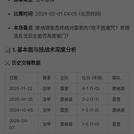
比赛时间
: 2026-02-01 04:05 (北京时间)
本场看点
: 摩纳哥能否终结对雷恩的7场不胜魔咒？恩博
洛反戈旧主能否再度破门？
📊 1. 基本面与技战术深度分析
⚔️ 历史交锋数据
日期
赛事
主队
比分 (半场)
客队
2025-11-22
法甲
雷恩
4-1 (1-0)
摩纳哥
2025-01-25
法甲
摩纳哥
3-2 (1-1)
雷恩
2024-10-05
法甲
雷恩
1-2 (1-2)
摩纳哥
2024-04-
法甲
摩纳哥
1-0 (1-0)
雷恩
07