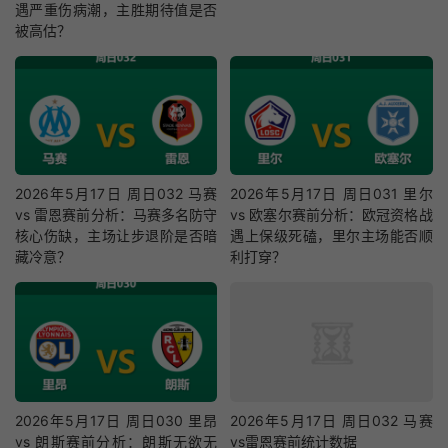
遇严重伤病潮，主胜期待值是否
被高估？
2026年5月17日 周日032 马赛
2026年5月17日 周日031 里尔
vs 雷恩赛前分析：马赛多名防守
vs 欧塞尔赛前分析：欧冠资格战
核心伤缺，主场让步退阶是否暗
遇上保级死磕，里尔主场能否顺
藏冷意？
利打穿？
2026年5月17日 周日030 里昂
2026年5月17日 周日032 马赛
vs 朗斯赛前分析：朗斯无欲无
vs雷恩赛前统计数据