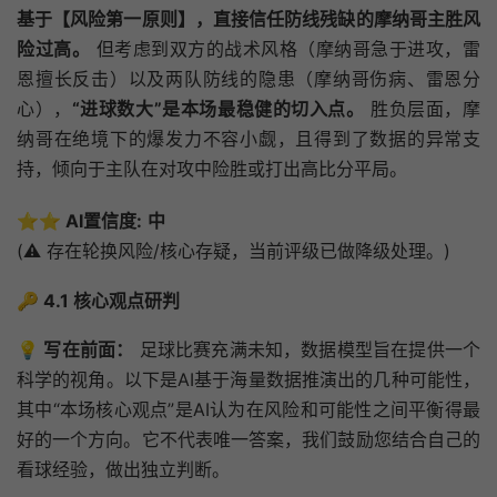
基于【风险第一原则】，直接信任防线残缺的摩纳哥主胜风
险过高。
但考虑到双方的战术风格（摩纳哥急于进攻，雷
恩擅长反击）以及两队防线的隐患（摩纳哥伤病、雷恩分
心），
“进球数大”是本场最稳健的切入点。
胜负层面，摩
纳哥在绝境下的爆发力不容小觑，且得到了数据的异常支
持，倾向于主队在对攻中险胜或打出高比分平局。
⭐⭐ AI置信度:
中
(⚠️ 存在轮换风险/核心存疑，当前评级已做降级处理。)
🔑 4.1 核心观点研判
💡 写在前面：
足球比赛充满未知，数据模型旨在提供一个
科学的视角。以下是AI基于海量数据推演出的几种可能性，
其中“本场核心观点”是AI认为在风险和可能性之间平衡得最
好的一个方向。它不代表唯一答案，我们鼓励您结合自己的
看球经验，做出独立判断。