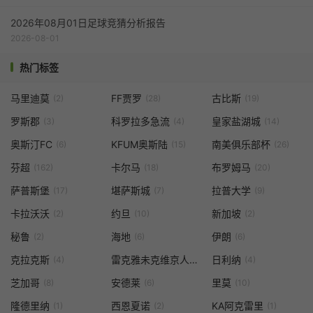
2026年08月01日足球竞猜分析报告
2026-08-01
热门标签
马里迪莫
FF贾罗
古比斯
(2)
(28)
(19)
罗斯郡
科罗拉多急流
皇家盐湖城
(3)
(4)
(14)
奥斯汀FC
KFUM奥斯陆
南美俱乐部杯
(6)
(15)
(26)
芬超
卡尔马
布罗姆马
(162)
(18)
(20)
萨普斯堡
堪萨斯城
拉普大学
(17)
(7)
(9)
卡拉沃沃
约旦
新加坡
(2)
(10)
(2)
秘鲁
海地
伊朗
(2)
(6)
(6)
克拉克斯
雷克雅未克维京人
日利纳
(4)
(4)
(4)
芝加哥
安德莱
里莫
(8)
(6)
(10)
隆德里纳
西恩夏诺
KA阿克雷里
(1)
(2)
(1)