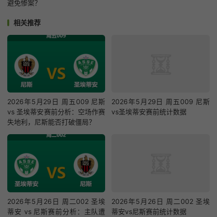
避免惨案？
相关推荐
2026年5月29日 周五009 尼斯
2026年5月29日 周五009 尼斯
vs 圣埃蒂安赛前分析：空场作赛
vs圣埃蒂安赛前统计数据
失地利，尼斯能否打破僵局？
2026年5月26日 周二002 圣埃
2026年5月26日 周二002 圣埃
蒂安 vs 尼斯赛前分析：主队遭
蒂安vs尼斯赛前统计数据