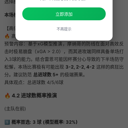
选择胜负，倾向于
摩纳哥主场拿下3分
。
立即添加
本场核心观点:
全场大 2.5/3 球
【高倍赛果预警】
不再提示
🔥 高波动性赛果预警 (模型推演) 🔥
预警内容：基于xG模型推演，摩纳哥的防线在面对高效反
击时极易崩盘（xGA > 2.0），而其进攻端同样具备单场打
入3球的能力。结合雷恩可能因杯赛分心导致的下半场防守
松懈，本场比赛极有可能出现
3-2, 2-2, 4-2
这样的疯狂比
分。建议防范
总进球数 5+
的极端赛果。
具体观点：总进球数 4/5/6球
🔥 4.2 进球数概率推演
(主队在前)
1️⃣
概率首选:
3 球
(模型概率: 32%)