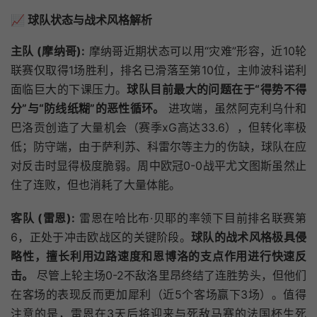
📈 球队状态与战术风格解析
主队 (摩纳哥):
摩纳哥近期状态可以用“灾难”形容，近10轮
联赛仅取得1场胜利，排名已滑落至第10位，主帅波科诺利
面临巨大的下课压力。
球队目前最大的问题在于“得势不得
分”与“防线纸糊”的恶性循环。
进攻端，虽然阿克利乌什和
巴洛贡创造了大量机会（赛季xG高达33.6），但转化率极
低；防守端，由于萨利苏、科雷尔等主力的伤缺，球队在应
对反击时显得极度脆弱。周中欧冠0-0战平尤文图斯虽然止
住了连败，但也消耗了大量体能。
客队 (雷恩):
雷恩在哈比布·贝耶的率领下目前排名联赛第
6，正处于冲击欧战区的关键阶段。
球队的战术风格极具侵
略性，擅长利用边路速度和恩博洛的支点作用进行快速反
击。
尽管上轮主场0-2不敌洛里昂终结了连胜势头，但他们
在客场的表现反而更加犀利（近5个客场赢下3场）。值得
注意的是，雷恩在3天后将迎来与死敌马赛的法国杯生死