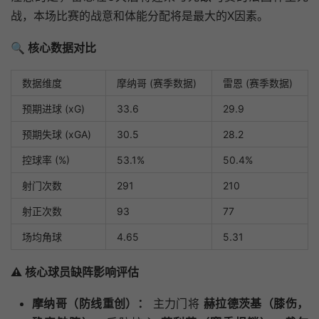
战，本场比赛的战意和体能分配将是最大的X因素。
🔍 核心数据对比
数据维度
摩纳哥 (赛季数据)
雷恩 (赛季数据)
预期进球 (xG)
33.6
29.9
预期失球 (xGA)
30.5
28.2
控球率 (%)
53.1%
50.4%
射门次数
291
210
射正次数
93
77
场均角球
4.65
5.31
⚠️ 核心球员缺阵影响评估
摩纳哥（防线重创）：
主力门将
赫拉德茨基（膝伤，