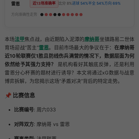
雷恩
近13场准确率
比分 8%
进球 54%
半全 54%
方向 69%
方向准确性走势
本场
法甲
焦点战，由近期陷入泥潭的
摩纳哥
坐镇路易二世体
育场迎战“苦主”
雷恩
。目前市场最大的争议在于：
在摩纳哥
近10轮联赛仅1胜且防线伤兵满营的情况下，数据层面为何
依然给予其强力支持？
是机构看好其触底反弹，还是利用
雷恩分心杯赛的题材进行诱导？本文将通过xG数据与战意
博弈拆解，为您揭示这场“矛盾对决”背后的特定走势。
📌 比赛信息
比赛编号
: 周六033
对阵双方
: 摩纳哥 vs 雷恩
赛事类型
: 法甲联赛