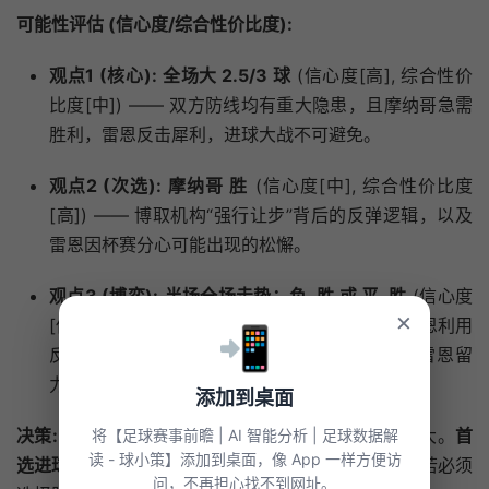
可能性评估 (信心度/综合性价比度):
观点1 (核心):
全场大 2.5/3 球
(信心度[高], 综合性价
比度[中]) —— 双方防线均有重大隐患，且摩纳哥急需
胜利，雷恩反击犀利，进球大战不可避免。
观点2 (次选):
摩纳哥 胜
(信心度[中], 综合性价比度
[高]) —— 博取机构“强行让步”背后的反弹逻辑，以及
雷恩因杯赛分心可能出现的松懈。
观点3 (博弈):
半场全场走势：负-胜 或 平-胜
(信心度
×
[低], 综合性价比度[高]) —— 特定走势推演：雷恩利用
📲
反击率先破门，摩纳哥下半场利用体能优势（雷恩留
力）完成逆转。
添加到桌面
决策:
鉴于摩纳哥防线的不确定性，单纯博胜风险较大。
首
将【足球赛事前瞻 | AI 智能分析 | 足球数据解
读 - 球小策】添加到桌面，像 App 一样方便访
选进球数大
，利用双方“攻强守弱”的特点进行套利。若必须
问，不再担心找不到网址。