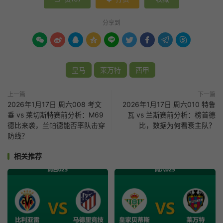
分享到









皇马
莱万特
西甲
上一篇
下一篇
2026年1月17日 周六008 考文
2026年1月17日 周六010 特鲁
垂 vs 莱切斯特赛前分析：M69
瓦 vs 兰斯赛前分析：榜首德
德比来袭，兰帕德能否率队击穿
比，数据为何看衰主队？
防线？
相关推荐