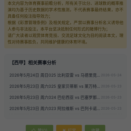
本文内容为体育赛事前瞻分析，所有关于比分、进球数的概率推
演均为基于历史数据的学术性推测，不代表赛事最终结果，亦不
具备任何投注指导效力；
根据《彩票管理条例》及相关规定，严禁以赛事分析名义诱导他
人参与非法投注，本平台坚决抵制任何形式的赌博行为；
请广大读者以观赏体育竞技、交流足球文化为目的阅读本文，理
性对待赛事胜负，共同维护健康的体育环境。
【西甲】相关赛事分析
2026年5月24日 周日025 比利亚雷 vs 马德里竞技赛前分析：马竞遭遇严重伤病潮，黄潜能否主场奏凯夺季军？
2026-05-24
2026年5月23日 周六025 皇家贝蒂斯 vs 莱万特赛前分析：贝蒂斯无欲无求，主胜期待值是否暗藏诱导陷阱？
2026-05-23
2026年5月23日 周六024 巴伦西亚 vs 巴塞罗那赛前分析：巴萨提前夺冠战意存疑，蝙蝠军团能否捍卫主场？
2026-05-23
2026年5月23日 周六023 阿拉维斯 vs 巴列卡诺赛前分析：客队分心欧战且残阵，主胜数据是否被高估？
2026-05-23
赞(
0
)
打赏
收藏

