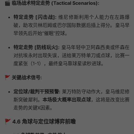
🎬 临场战术特定走势 (Tactical Scenarios):
特定走势 [闪击战]:
维尼修斯利用个人能力在左路爆
破，助攻贝林厄姆或巴尔国际数据后插上得分。皇马早
早领先后开始“催眠”控球。
特定走势 [防线玩火]:
皇马年轻中卫阿森西奥或怀森在
对抗埃永时出现失误，送给莱万特单刀或点球，比赛一
度紧张（1-1），最终皇马靠球星读秒进球。
🚩 关键战术信号:
定位球/裁判干预预警:
莱万特防守动作大，皇马维尼修
斯突破犀利。
本场极大概率出现点球
，这将是改变比赛
走势的关键X因素。
🚩 4.6 角球与定位球博弈前瞻