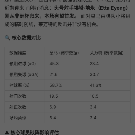
近期迎来了利好消息：
头号射手埃塔·埃永（Etta Eyong）
刚从非洲杯归来，本场有望首发。
面对皇马由梯队小将组
成的临时防线，莱万特的反击并非没有机会。
🔍 核心数据对比
数据维度
皇马 (赛季数据)
莱万特 (赛季数据)
预期进球 (xG)
45.3
23.4
预期失球 (xGA)
21.6
30.7
控球率 (%)
58.7%
41.6%
射门次数
19.5
10.5
射正次数
6.9
3.4
场均角球
6.4
3.4
⚠️ 核心球员缺阵影响评估