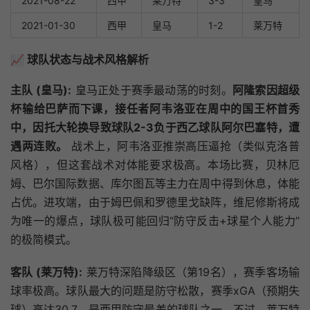
2021-08-22
西甲
莱万特
3-3
皇马
2021-01-30
西甲
皇马
1-2
莱万特
📈 球队状态与战术风格解析
主队 (皇马):
皇马正处于赛季最动荡的时刻。
阿隆索因超级
杯输给巴萨而下课，接任者阿韦洛亚在周中的国王杯首秀
中，因托大轮换导致球队2-3负于西乙球队阿尔巴塞特，遭
遇两连败。
战术上，阿韦洛亚推崇高压逼抢（类似克洛普
风格），但这套战术对体能要求极高。本场比赛，贝林厄
姆、巴尔国际数据、库尔图瓦等主力在周中得到休息，体能
占优。进攻端，由于姆巴佩和罗德里戈缺阵，维尼修斯将成
为唯一的爆点，球队极可能回归“防守反击+球星个人能力”
的极简模式。
客队 (莱万特):
莱万特深陷降级区（第19名），赛季客场输
球率极高。球队最大的问题是防守松散，赛季xGA（预期失
球）高达30.7，是西甲防守最差的球队之一。不过，莱万特