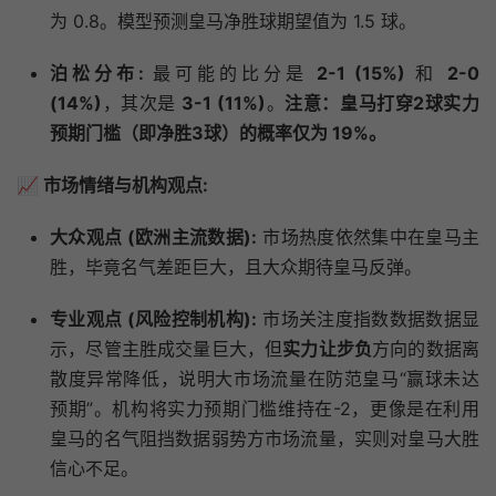
为 0.8。模型预测皇马净胜球期望值为 1.5 球。
泊松分布:
最可能的比分是
2-1 (15%)
和
2-0
(14%)
，其次是
3-1 (11%)
。
注意：皇马打穿2球实力
预期门槛（即净胜3球）的概率仅为 19%。
📈 市场情绪与机构观点:
大众观点 (欧洲主流数据):
市场热度依然集中在皇马主
胜，毕竟名气差距巨大，且大众期待皇马反弹。
专业观点 (风险控制机构):
市场关注度指数数据数据显
示，尽管主胜成交量巨大，但
实力让步负
方向的数据离
散度异常降低，说明大市场流量在防范皇马“赢球未达
预期”。机构将实力预期门槛维持在-2，更像是在利用
皇马的名气阻挡数据弱势方市场流量，实则对皇马大胜
信心不足。