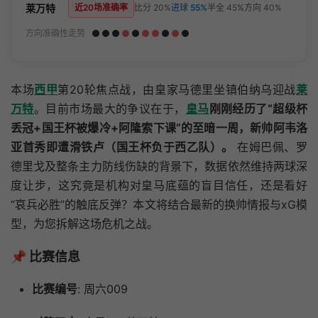
莱万特
近20场准确率
比分 20%
进球 55%
半全 45%
方向 40%
方向准确性走势
本场
西甲
第20轮焦点战，由皇家马德里坐镇伯纳乌迎战
莱
万特
。目前市场最大的争议在于，
皇马
刚刚经历了“超级杯
丢冠+国王杯被爆冷+阿隆索下课”的至暗一周，新帅阿韦洛
亚首秀即遭滑铁卢（国王杯负于西乙队）。
在姆巴佩、罗
德里戈及整条主力防线伤缺的背景下，数据依然维持两球深
度让步，这究竟是机构对皇马底蕴的盲目信任，还是看好
“哀兵必胜”的触底反弹？本文将结合最新的换帅情报与xG模
型，为您拆解这场危机之战。
📌 比赛信息
比赛编号
: 周六009