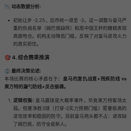
📉 动态数据分析:
初始让步 -2.25，后市统一退至 -2。这一调整与皇马严
重的伤病名单（姆巴佩缺阵）和周中国王杯的糟糕表现
高度吻合。机构主动降低门槛，反映了对皇马进攻火力
的真实担忧。
🎯 4. 综合赛果推演
⚖️ 最终决策论述:
本场比赛的核心矛盾在于：
皇马的复仇战意+残疾防线 vs
莱万特的漏勺防线+反击偷袭。
逻辑权衡:
皇马赢球是大概率事件，毕竟莱万特客场太
弱。但要净胜3球（打穿-2实力预期门槛）需要极高的
进攻效率和稳固的防守。目前皇马两头都不占：进攻缺
了姆巴佩，防守全是新人。