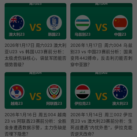
2026年1月17日 周六023 澳大利
2026年1月17日 周六004 乌兹
亚U23 vs 韩国U23赛前分析：
别23 vs 中国23赛前分析：国奥
太极虎伤缺核心，袋鼠军团能否
变阵442搏命，反击利刃能否刺
借势晋级？
穿中亚狼？
2026年1月16日 周五004 越南
2026年1月14日 周三002 伊拉
23 vs 阿联酋23赛前分析：全胜
克23 vs 澳大利23赛前分析：生
金身遭遇数据示警，主力伤缺是
死战遭遇“内忧外患”，伊拉克能
否埋下隐患？
否逆天改命？