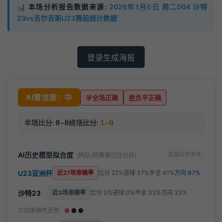
📊 本场分析报告数据来源:
2026年1月6日 周二004 沙特
23vs吉尔吉斯U23赛前统计数据
登录生成海报
AI置信度：中
半全场正确
胜负平正确
半场比分:
0-0
终场比分:
1-0
AI历史模型拟合度
数据仅供参考
(同队/同赛事过往分析)
U23亚洲杯
近27场准确率
比分 22%
进球 37%
半全 41%
方向 67%
沙特23
近3场准确率
比分 0%
进球 0%
半全 33%
方向 33%
方向准确性走势