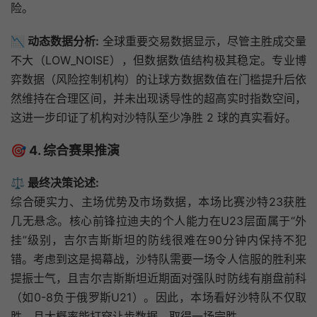
险。
📉 动态数据分析:
全球重要交易数据显示，尽管主胜成交量
不大（LOW_NOISE），但数据数值结构极其稳定。专业博
弈数据（风险控制机构）的让球方数据数值在门槛提升后依
然维持在合理区间，并未出现诱导性的超高实时指数空间，
这进一步印证了机构对沙特队至少净胜 2 球的真实看好。
🎯 4. 综合赛果推演
⚖️ 最终决策论述:
综合硬实力、主场优势及市场数据，本场比赛沙特23获胜
几无悬念。核心前锋拉迪夫的个人能力在U23层面属于“外
挂”级别，吉尔吉斯斯坦的防线很难在90分钟内保持不犯
错。考虑到这是揭幕战，沙特队需要一场令人信服的胜利来
提振士气，且吉尔吉斯斯坦近期面对强队时防线有崩盘前科
（如0-8负于俄罗斯U21）。因此，本场看好沙特队不仅取
胜，且大概率能打穿让步数据，取得一场完胜。