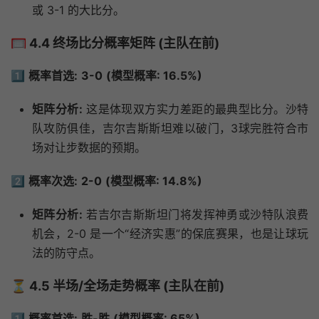
或 3-1 的大比分。
🥅 4.4 终场比分概率矩阵 (主队在前)
1️⃣
概率首选:
3-0
(模型概率: 16.5%)
矩阵分析:
这是体现双方实力差距的最典型比分。沙特
队攻防俱佳，吉尔吉斯斯坦难以破门，3球完胜符合市
场对让步数据的预期。
2️⃣
概率次选:
2-0
(模型概率: 14.8%)
矩阵分析:
若吉尔吉斯斯坦门将发挥神勇或沙特队浪费
机会，2-0 是一个“经济实惠”的保底赛果，也是让球玩
法的防守点。
⏳ 4.5 半场/全场走势概率 (主队在前)
1️⃣
概率首选:
胜-胜
(模型概率: 65%)