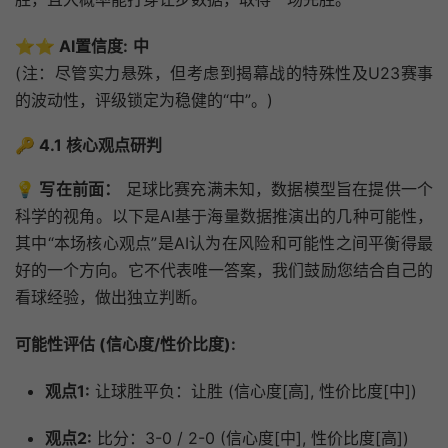
⭐⭐ AI置信度:
中
(注：尽管实力悬殊，但考虑到揭幕战的特殊性及U23赛事
的波动性，评级锁定为稳健的“中”。)
🔑 4.1 核心观点研判
💡 写在前面：
足球比赛充满未知，数据模型旨在提供一个
科学的视角。以下是AI基于海量数据推演出的几种可能性，
其中“本场核心观点”是AI认为在风险和可能性之间平衡得最
好的一个方向。它不代表唯一答案，我们鼓励您结合自己的
看球经验，做出独立判断。
可能性评估 (信心度/性价比度):
观点1:
让球胜平负：让胜 (信心度[高], 性价比度[中])
观点2:
比分：3-0 / 2-0 (信心度[中], 性价比度[高])