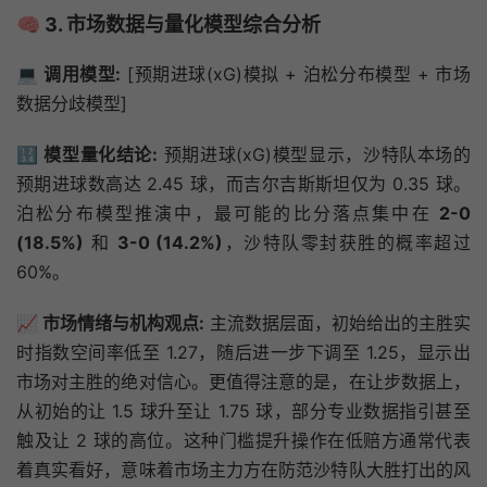
🧠 3. 市场数据与量化模型综合分析
💻 调用模型:
[预期进球(xG)模拟 + 泊松分布模型 + 市场
数据分歧模型]
🔢 模型量化结论:
预期进球(xG)模型显示，沙特队本场的
预期进球数高达 2.45 球，而吉尔吉斯斯坦仅为 0.35 球。
泊松分布模型推演中，最可能的比分落点集中在
2-0
(18.5%)
和
3-0 (14.2%)
，沙特队零封获胜的概率超过
60%。
📈 市场情绪与机构观点:
主流数据层面，初始给出的主胜实
时指数空间率低至 1.27，随后进一步下调至 1.25，显示出
市场对主胜的绝对信心。更值得注意的是，在让步数据上，
从初始的让 1.5 球升至让 1.75 球，部分专业数据指引甚至
触及让 2 球的高位。这种门槛提升操作在低赔方通常代表
着真实看好，意味着市场主力方在防范沙特队大胜打出的风