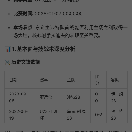
比赛时间
: 2026-01-07 00:00:00
本场看点
: 东道主沙特队首战能否利用主场之利取得一
场大胜，核心射手拉迪夫的表现至关重要。
📊 1. 基本面与技战术深度分析
⚔️ 历史交锋数据
比
日期
赛事
主队
客队
分
2023-09-
0-
伊朗
亚运会
沙特23
06
0
23
2022-06-
U23亚洲
乌兹别克
沙特
0-2
19
杯
23
23