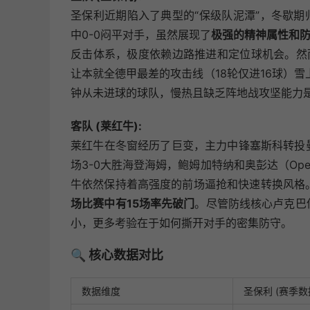
圣保利近期陷入了典型的“保级队泥潭”，冬歇期
中0-0闷平对手，虽然展现了
极强的精神属性和
反击体系，极度依赖边路推进和定位球机会。然
让本就全德甲最差的攻击线（18轮仅进16球）
钟从未进球的球队，慢热且缺乏阵地战攻坚能力
客队 (莱红牛):
莱红牛在冬窗经历了巨变，主力中锋塞斯科转投
场3-0大胜海登海姆，鲍姆加特纳和奥彭达（Op
牛依然保持着高强度的前场逼抢和快速转换风格
场比赛中有15场率先破门
。尽管防线核心卢克巴
小，更多考验在于如何撕开对手的密集防守。
🔍 核心数据对比
数据维度
圣保利 (赛季数