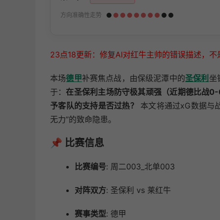
方向准确性走势
23点18更新：修复AI对红牛主帅的错误描述，
本场
德甲
补赛焦点战，由保级泥潭中的
圣保利
坐
于：
在圣保利主场防守极其顽强（近期德比战0
予客队的支持是否过热？
本文将通过xG数据与
无力”的致命隐患。
📌 比赛信息
比赛编号
: 周二003_北单003
对阵双方
: 圣保利 vs 莱红牛
赛事类型
: 德甲