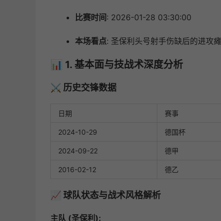
比赛时间
: 2026-01-28 03:30:00
本场看点
: 圣保利头号射手伤缺后的进攻瘫
📊 1. 基本面与技战术深度分析
⚔️ 历史交锋数据
日期
赛事
2024-10-29
德国杯
2024-09-22
德甲
2016-02-12
德乙
📈 球队状态与战术风格解析
主队 (圣保利):