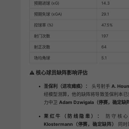
预期进球 (xG)
14.3
预期失球 (xGA)
29.1
控球率 (%)
47.5%
射门次数
197
射正次数
64
场均角球
5.1
⚠️ 核心球员缺阵影响评估
圣保利（进攻瘫痪）：
头号射手
A. Ho
经模型测算，他的缺阵将导致圣保利本已贫
力中卫
Adam Dzwigala（停赛，确定缺
莱红牛（防线隐患）：
防守核
Klostermann（停赛，确定缺阵）
同时