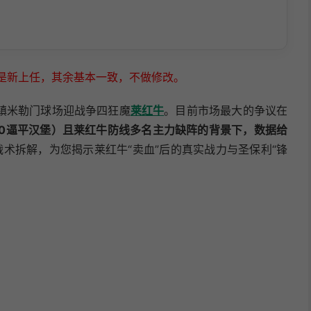
不是新上任，其余基本一致，不做修改。
镇米勒门球场迎战争四狂魔
莱红牛
。目前市场最大的争议在
-0逼平汉堡）且莱红牛防线多名主力缺阵的背景下，数据给
战术拆解，为您揭示莱红牛“卖血”后的真实战力与圣保利“锋