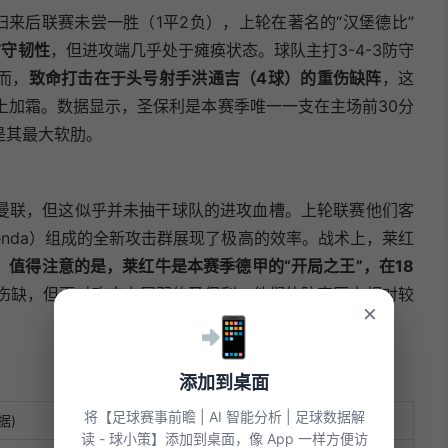
归来后联赛未尝一胜（1平2负），上轮在著名的“汉堡德比”
防守韧性
，但进攻端几乎处于瘫痪状态。球队主打3-4-3防守
而，
致命打击在于头号射手洪通吉（4球）的重伤缺阵
，这
雪上加霜。数据显示，圣保利是本赛季唯一一支在主场前30分
是其最大软肋。
曼联，但这似乎并未抽干球队的进攻血槽。上轮联赛他们客
enda）组成的全新攻击群展现了极高的效率。战术上，莱红
。
值得注意的是，莱红牛是本赛季德甲的“开局之王”，在18
伤缺，但面对攻击力孱弱的圣保利，他们的防守压力相对较
×
📲
添加到桌面
将【足球赛事前瞻 | AI 智能分析 | 足球数据解
据)
莱红牛 (赛季数据)
读 - 球小策】添加到桌面，像 App 一样方便访