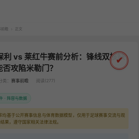
事前瞻
正文

 圣保利 vs 莱红牛赛前分析：锋线双核缺
✔
能否攻陷米勒门？
分类：
赛事前瞻
阅读(
277
)
牛 · 阵容与数据
率均基于公开赛事信息与体育数据模型，仅用于足球赛事交流与观
事结果，遵守国家相关法律法规。