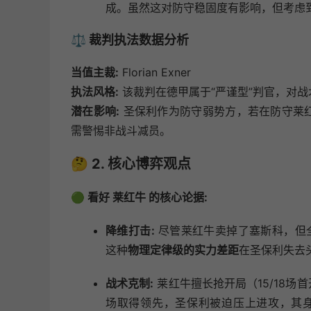
成。虽然这对防守稳固度有影响，但考虑
⚖️ 裁判执法数据分析
当值主裁:
Florian Exner
执法风格:
该裁判在德甲属于“严谨型”判官，对
潜在影响:
圣保利作为防守弱势方，若在防守莱
需警惕非战斗减员。
🤔 2. 核心博弈观点
🟢 看好 莱红牛 的核心论据:
降维打击:
尽管莱红牛卖掉了塞斯科，但全
这种
物理定律级的实力差距
在圣保利失去
战术克制:
莱红牛擅长抢开局（15/18
场取得领先，圣保利被迫压上进攻，其身后