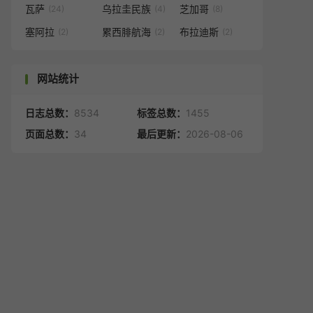
瓦萨
乌拉圭民族
芝加哥
(24)
(4)
(8)
塞阿拉
累西腓航海
布拉迪斯
(2)
(2)
(2)
网站统计
日志总数：
8534
标签总数：
1455
页面总数：
34
最后更新：
2026-08-06