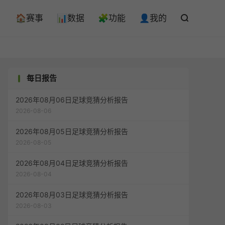

🏠赛事
📊数据
🧩功能
👤我的

每日报告
2026年08月06日足球竞猜分析报告
2026-08-06
2026年08月05日足球竞猜分析报告
2026-08-05
2026年08月04日足球竞猜分析报告
2026-08-04
2026年08月03日足球竞猜分析报告
2026-08-03