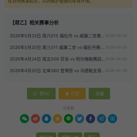
性对待赛事胜负，共同维护健康的体育环境。
【荷乙】相关赛事分析
2026年5月23日 周六015 福伦丹 vs 威廉二世赛前分析：威廉二世中场遭遇伤病潮，福伦丹主场能否双杀晋级？
2026-05-23
2026年5月20日 周三011 威廉二世 vs 福伦丹赛前分析：升降级生死战，荷乙主场龙能否击退伤兵满营的荷甲球队？
2026-05-20
2026年4月24日 周五009 芬洛 vs 阿尔梅勒赛前分析：客队已锁附加赛，战意成疑下数据是否诱导？
2026-04-24
2026年4月20日 北单360 登博思 vs 乌德勒支青年队赛前分析：主队急需抢分，数据持续示好是否稳妥？
2026-04-20
赞(
0
)
打赏
收藏


分享到








