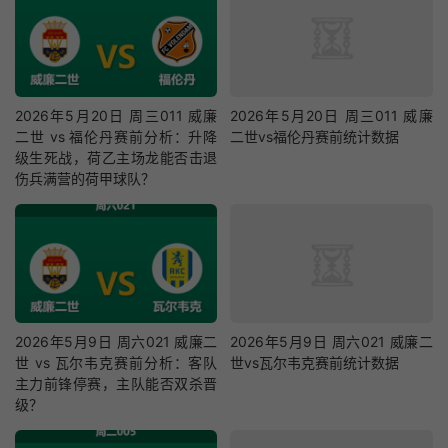
2026年5月20日 周三011 威廉
2026年5月20日 周三011 威廉
二世 vs 福伦丹赛前分析：升降
二世vs福伦丹赛前统计数据
级生死战，荷乙主场龙能否击退
伤兵满营的荷甲球队？
2026年5月9日 周六021 威廉二
2026年5月9日 周六021 威廉二
世 vs 瓦尔韦克赛前分析：客队
世vs瓦尔韦克赛前统计数据
主力前锋停赛，主队能否双杀晋
级？