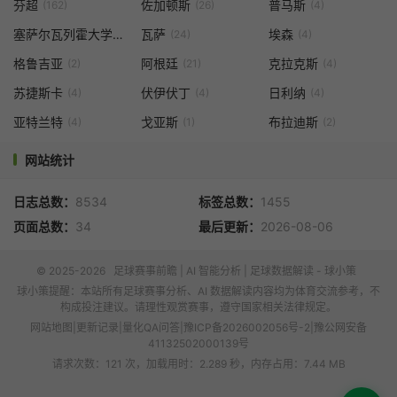
芬超
佐加顿斯
普马斯
(162)
(26)
(4)
塞萨尔瓦列霍大学
瓦萨
埃森
(7)
(24)
(4)
格鲁吉亚
阿根廷
克拉克斯
(2)
(21)
(4)
苏捷斯卡
伏伊伏丁
日利纳
(4)
(4)
(4)
亚特兰特
戈亚斯
布拉迪斯
(4)
(1)
(2)
网站统计
日志总数：
8534
标签总数：
1455
页面总数：
34
最后更新：
2026-08-06
© 2025-2026
足球赛事前瞻 | AI 智能分析 | 足球数据解读 - 球小策
球小策提醒：本站所有足球赛事分析、AI 数据解读内容均为体育交流参考，不
构成投注建议。请理性观赏赛事，遵守国家相关法律规定。
网站地图
|
更新记录
|
量化QA问答
|
豫ICP备2026002056号-2
|
豫公网安备
41132502000139号
请求次数：121 次，加载用时：2.289 秒，内存占用：7.44 MB