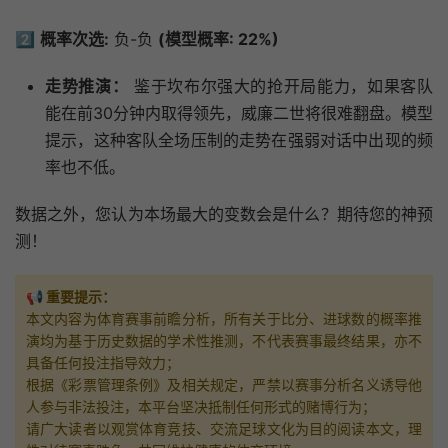
2️⃣
概率次选:
负-负
(模型概率: 22%)
走势推演：
鉴于坎布尔强大的抢开局能力，如果客队
能在前30分钟内取得领先，威廉二世将很难翻盘。模型
提示，这种客队全场压制的走势在强弱对话中出现的频
率也不低。
数据之外，您认为本场最大的变数会是什么？期待您的神预
测！
📢 重要提示：
本文内容为体育赛事前瞻分析，所有关于比分、进球数的概率推
演均为基于历史数据的学术性推测，不代表赛事最终结果，亦不
具备任何投注指导效力；
根据《彩票管理条例》及相关规定，严禁以赛事分析名义诱导他
人参与非法投注，本平台坚决抵制任何形式的赌博行为；
请广大读者以观赏体育竞技、交流足球文化为目的阅读本文，理