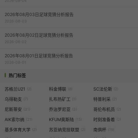
2026-08-04
2026年08月03日足球竞猜分析报告
2026-08-03
2026年08月02日足球竞猜分析报告
2026-08-02
2026年08月01日足球竞猜分析报告
2026-08-01
热门标签
苏格兰U21
科金博联
SC法伦斯
(2)
(8)
(2)
乌得勒支
扎布热矿工
特普利采
(7)
(1)
(2)
尼斯蒂安
乔治罗尼亚
哥伦布机员
(31)
(3)
(2)
AIK索尔纳
KFUM奥斯陆
时刻准备着
(21)
(15)
(2)
基多体育大学
苏亚纳竞技联盟
南俱杯
(2)
(2)
(19)