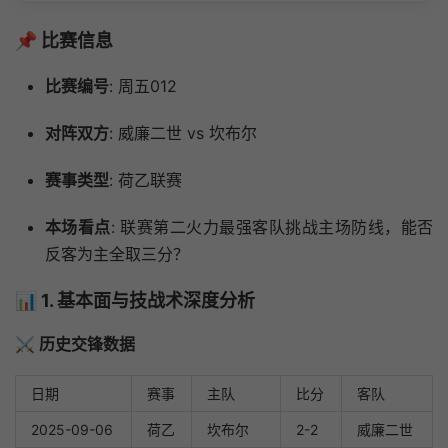
📌 比赛信息
比赛编号
: 周五012
对阵双方
: 威廉二世 vs 坎布尔
赛事类型
: 荷乙联赛
本场看点
: 联赛第二火力最强客队挑战主场防线，能否
反客为主全取三分？
📊 1. 基本面与技战术深度分析
⚔️ 历史交锋数据
日期
赛事
主队
比分
客队
2025-09-06
荷乙
坎布尔
2-2
威廉二世