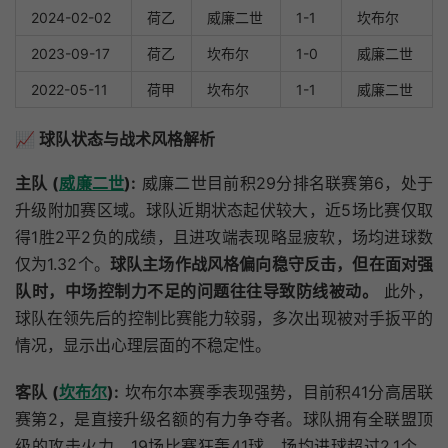
2024-02-02
荷乙
威廉二世
1-1
坎布尔
2023-09-17
荷乙
坎布尔
1-0
威廉二世
2022-05-11
荷甲
坎布尔
1-1
威廉二世
📈 球队状态与战术风格解析
主队 (
威廉二世
):
威廉二世目前积29分排名联赛第6，处于
升级附加赛区域。球队近期状态起伏较大，近5场比赛仅取
得1胜2平2负的成绩，且进攻端表现略显疲软，场均进球数
仅为1.32个。
球队主场作战风格偏向稳守反击，但在面对强
队时，中场控制力不足的问题往往导致防线被动。
此外，
球队在领先后的控制比赛能力较弱，多次出现被对手扳平的
情况，显示出心理层面的不稳定性。
客队 (
坎布尔
):
坎布尔本赛季表现强势，目前积41分高居联
赛第2，是直接升级名额的有力争夺者。球队拥有全联盟顶
级的攻击火力，19场比赛狂轰41球，场均进球超过2.1个。