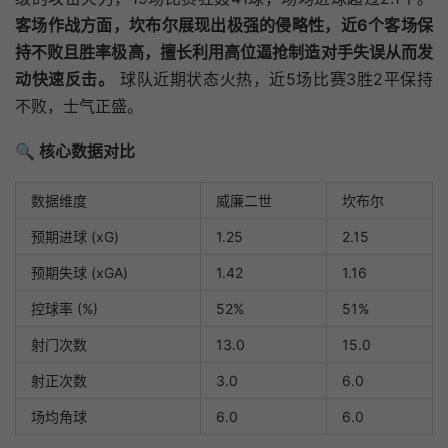
客场作战方面，坎布尔展现出极强的侵略性，近6个客场保
持不败且胜率极高，擅长利用高位逼抢制造对手失误从而发
动快速反击。
球队近期状态火热，近5场比赛3胜2平保持
不败，士气正盛。
🔍 核心数据对比
数据维度
威廉二世
坎布尔
预期进球 (xG)
1.25
2.15
预期失球 (xGA)
1.42
1.16
控球率 (%)
52%
51%
射门次数
13.0
15.0
射正次数
3.0
6.0
场均角球
6.0
6.0