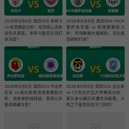
2026年8月6日 周四005 本菲卡
2026年8月6日 周四004 PAOK
vs 哈茨赛前分析：哈茨核心流失
塞萨洛尼基 vs 安德莱赛前分
且伤兵满营，本菲卡能否主场打
析：市场数据大幅倾斜，主队能
穿深盘？
否顺利打穿？
2026年8月6日 周四003 乔治罗
2026年8月6日 周四002 古比斯
尼亚 vs 格拉斯哥流浪者赛前分
vs CS克拉约瓦大学赛前分析：
析：流浪者防线残缺，客场让步
客队身价碾压却遭市场看衰，大
是否暗藏冷意？
热之下是否存在冷门风险？