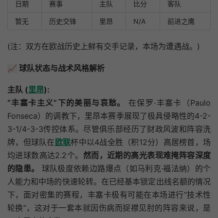
日期
赛事
主队
比分
客队
暂无
历史交锋
里昂
N/A
前进之鹰
(注：双方在欧战历史上鲜有交手记录，本场为遭遇战。)
📈 球队状态与战术风格解析
主队 (
里昂
):
“丰塞卡主义”下的美丽与哀愁。
在保罗·丰塞卡（Paulo
Fonseca）的调教下，里昂本赛季展现了极具侵略性的4-2-
3-1/4-3-3传控体系。尽管俱乐部经历了财政风波和阵容洗
牌，但球队在
欧联
杯中以4战全胜（积12分）高居榜首，场
均进球数高达2.2个。
然而，近期的高光表现难掩阵容深度
的隐患。
球队极度依赖边路爆点（如马利克·福法纳）的个
人能力和中场的快速轮转。在已经基本锁定出线名额的情况
下，面对密集的赛程，丰塞卡极有可能在本场进行“技术性
轮换”，这对于一套本就因伤病而捉襟见肘的阵容来说，是