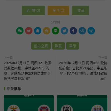
赞(
0
)
打赏
收藏


分享到









前进之鹰
欧联
里昂
上一篇
下一篇
2025年12月11日 周四021 欧罗
2025年12月11日 周四023 欧协
巴数据揭秘：弗赖堡vs萨尔茨
联前瞻：古比斯vs洛桑，中立场
堡，客队场均失2球的防线能否
地下的“矛盾”博弈，谁能打破僵
抵挡黑森林军团？
局？
相关推荐