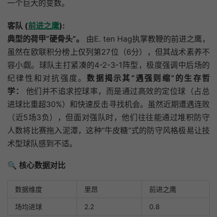
一个巨大的变数。
客队 (
前进之鹰
):
典型的荷甲“硬骨头”。
由E. ten Hag执掌教鞭的前进之鹰，
虽然在欧联积分榜上仅列第27位（6分），但其战术素养不
容小觑。球队主打紧凑的4-2-3-1阵型，极度强调中后场的
纪律性和对抗强度。
数据揭示其“遇强则缩”的生存哲
学：
他们并不追求控球率，而是通过高效的定位球（占总
进球比重超30%）和快速反击寻找机会。虽然近期遭遇连败
（近5场3负），但面对强队时，他们往往能通过堆积防守
人数将比赛拖入泥潭，这种“牛皮糖”式的防守风格极易让技
术型球队感到不适。
🔍 核心数据对比
数据维度
里昂
前进之鹰
场均进球
2.2
0.8