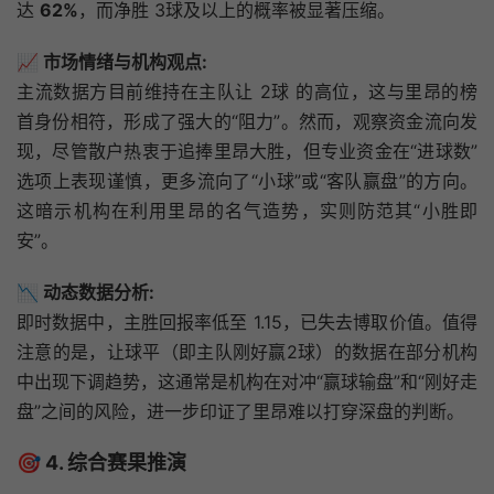
达
62%
，而净胜 3球及以上的概率被显著压缩。
📈 市场情绪与机构观点:
主流数据方目前维持在主队让 2球 的高位，这与里昂的榜
首身份相符，形成了强大的“阻力”。然而，观察资金流向发
现，尽管散户热衷于追捧里昂大胜，但专业资金在“进球数”
选项上表现谨慎，更多流向了“小球”或“客队赢盘”的方向。
这暗示机构在利用里昂的名气造势，实则防范其“小胜即
安”。
📉 动态数据分析:
即时数据中，主胜回报率低至 1.15，已失去博取价值。值得
注意的是，让球平（即主队刚好赢2球）的数据在部分机构
中出现下调趋势，这通常是机构在对冲“赢球输盘”和“刚好走
盘”之间的风险，进一步印证了里昂难以打穿深盘的判断。
🎯 4. 综合赛果推演