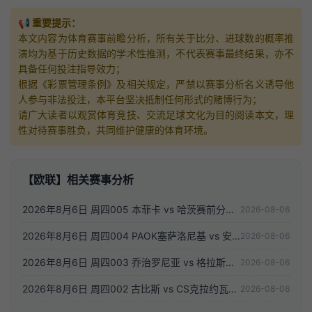
📢 重要提示：
本文内容为体育赛事前瞻分析，所有关于比分、进球数的概率推
演均为基于历史数据的学术性推测，不代表赛事最终结果，亦不
具备任何投注指导效力；
根据《彩票管理条例》及相关规定，严禁以赛事分析名义诱导他
人参与非法投注，本平台坚决抵制任何形式的赌博行为；
请广大读者以观赏体育竞技、交流足球文化为目的阅读本文，理
性对待赛事胜负，共同维护健康的体育环境。
【欧联】相关赛事分析
2026年8月6日 周四005 本菲卡 vs 哈茨赛前分析：哈茨核心流失且伤兵满营，本菲卡能否主场打穿深盘？
2026-08-06
2026年8月6日 周四004 PAOK塞萨洛尼基 vs 安德莱赛前分析：市场数据大幅倾斜，主队能否顺利打穿？
2026-08-06
2026年8月6日 周四003 乔治罗尼亚 vs 格拉斯哥流浪者赛前分析：流浪者防线残缺，客场让步是否暗藏冷意？
2026-08-06
2026年8月6日 周四002 古比斯 vs CS克拉约瓦大学赛前分析：客队身价碾压却遭市场看衰，大热之下是否存在冷门风险？
2026-08-06