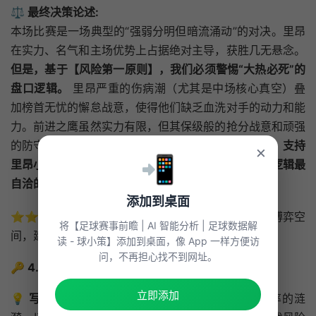
⚖️ 最终决策论述:
本场比赛是一场典型的“强弱分明但暗流涌动”的对决。里昂
在实力、名气和主场优势上占据绝对主导，获胜几无悬念。
但是，基于【风险第一原则】，我们必须警惕“大热必死”的
盘口逻辑。
里昂严重的伤病潮（尤其是中场核心真空）叠
加榜首无忧的懈怠战意，使得他们缺乏血洗对手的动力和能
力。前进之鹰虽然实力有限，但其保级般的抢分战意和顽强
的防守风格，足以让他们在客场避免一场惨案。因此，
支持
×
📲
里昂小胜，但看好前进之鹰守住门槛（受让赢盘）是逻辑最
自洽的选择。
添加到桌面
⭐⭐ AI置信度:
中
(数据支持主胜，但让球盘口存在博弈空
将【足球赛事前瞻 | AI 智能分析 | 足球数据解
间，建议关注比分和让球方向)
读 - 球小策】添加到桌面，像 App 一样方便访
问，不再担心找不到网址。
🔑 4.1 核心观点研判
立即添加
💡 写在前面：
足球是圆的，数据模型捕捉的是概率的涟