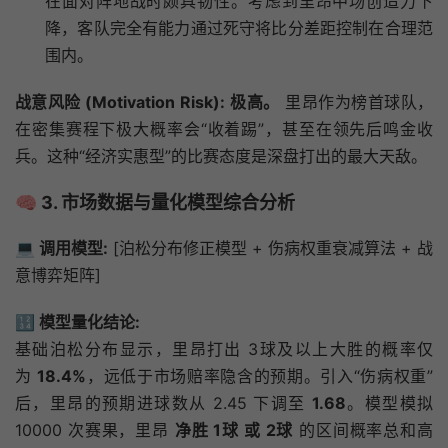
在面对阵地战时颇具韧性。考虑到里昂中场创造力下
降，客队完全有能力通过死守将比分差距控制在合理范
围内。
战意风险 (Motivation Risk):
极高。
里昂作为榜首球队，
在密集赛程下极大概率会“收着踢”，甚至在领先后鸣金收
兵。这种“经济实惠型”的比赛态度是深盘打出的最大天敌。
🧠 3. 市场数据与量化模型综合分析
💻 调用模型:
[泊松分布修正模型 + 伤病权重衰减算法 + 战
意博弈矩阵]
🔢 模型量化结论:
基础泊松分布显示，里昂打出 3球及以上大胜的概率仅
为
18.4%
，远低于市场赔率隐含的预期。引入“伤病权重”
后，里昂的预期进球数从 2.45 下调至
1.68
。模型模拟
10000 次赛果，里昂
净胜 1球 或 2球
的区间概率总和高