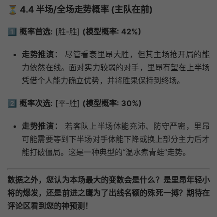
⏳ 4.4 半场/全场走势概率 (主队在前)
1️⃣
概率首选:
[胜-胜]
(模型概率: 42%)
走势推演：
尽管看衰里昂大胜，但其主场抢开局的能
力依然在线。面对实力较弱的对手，里昂有望在上半场
凭借个人能力确立优势，并将胜果保持到终场。
2️⃣
概率次选:
[平-胜]
(模型概率: 30%)
走势推演：
若客队上半场体能充沛、防守严密，里昂
可能需要等到下半场对手体能下降或换上部分主力后才
能打破僵局。这是一种典型的“温水煮青蛙”走势。
数据之外，您认为本场最大的变数会是什么？是里昂年轻小
将的爆发，还是前进之鹰为了出线名额的殊死一搏？期待在
评论区看到您的神预测！