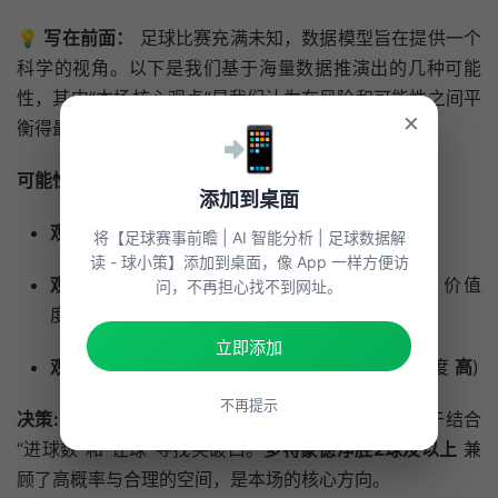
💡 写在前面：
足球比赛充满未知，数据模型旨在提供一个
科学的视角。以下是我们基于海量数据推演出的几种可能
性，其中“本场核心观点”是我们认为在风险和可能性之间平
×
衡得最好的一个方向。
📲
可能性评估 (信心度/价值度):
添加到桌面
观点1:
多特蒙德 获胜 (信心度
高
, 价值度
低
)
将【足球赛事前瞻 | AI 智能分析 | 足球数据解
读 - 球小策】添加到桌面，像 App 一样方便访
观点2:
多特蒙德 净胜2球或以上 (信心度
高
, 价值
问，不再担心找不到网址。
度
中
)
立即添加
观点3:
全场总进球数 3球或4球 (信心度
中
, 价值度
高
)
不再提示
决策:
鉴于主胜回报过低，缺乏单博价值，我们倾向于结合
“进球数”和“让球”寻找突破口。
多特蒙德净胜2球及以上
兼
顾了高概率与合理的空间，是本场的核心方向。