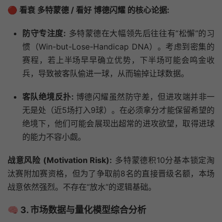
🔴 看衰 多特蒙德 / 看好 博德闪耀 的核心论据:
防守专注度:
多特蒙德在大幅领先后往往有“松懈”的习
惯（Win-but-Lose-Handicap DNA）。考虑到密集的
赛程，若上半场早早确立优势，下半场可能会鸣金收
兵，导致被客队偷进一球，从而输掉让球数据。
客队绝境反扑:
博德闪耀虽然防守差，但进攻端并非一
无是处（近5场打入9球）。在必须拿分才能保留希望的
绝境下，他们可能会展现出超常的进攻欲望，取得进球
的能力不容小觑。
战意风险 (Motivation Risk):
多特蒙德积10分基本锁定淘
汰赛附加赛资格，但为了争取前8名的直接晋级名额，本场
战意依然强烈。不存在“放水”的逻辑基础。
🧠 3. 市场数据与量化模型综合分析