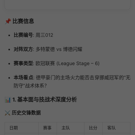
📌 比赛信息
比赛编号
: 周三012
对阵双方
: 多特蒙德 vs 博德闪耀
赛事类型
: 欧冠联赛 (League Stage – 6)
本场看点
: 德甲豪门的主场火力能否击穿挪威冠军的“无
防守”战术体系？
📊 1. 基本面与技战术深度分析
⚔️ 历史交锋数据
日期
赛事
主队
比分
客队