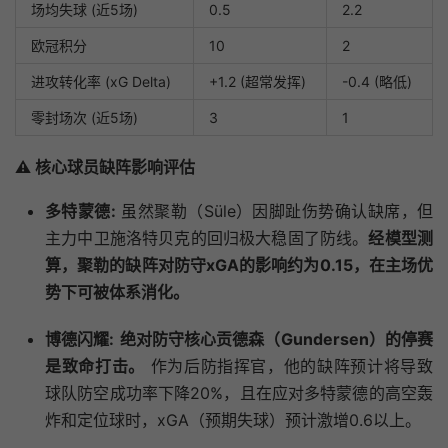
场均失球 (近5场)
0.5
2.2
欧冠积分
10
2
进攻转化率 (xG Delta)
+1.2 (超常发挥)
-0.4 (略低)
零封场次 (近5场)
3
1
⚠️ 核心球员缺阵影响评估
多特蒙德:
虽然聚勒（Süle）因脚趾伤势确认缺席，但
主力中卫施洛特贝克的回归极大稳固了防线。
经模型测
算，聚勒的缺阵对防守xGA的影响约为0.15，在主场优
势下可被体系消化。
博德闪耀:
绝对防守核心贡德森（Gundersen）的停赛
是致命打击。
作为后防指挥官，他的缺阵预计将导致
球队防空成功率下降20%，且在应对多特蒙德的高空轰
炸和定位球时，xGA（预期失球）预计激增0.6以上。