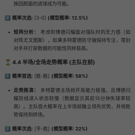
挽回颜面的进球成为可能。
2️⃣
概率次选:
[3-0]
(模型概率: 12.5%)
矩阵分析：
考虑到博德闪耀面对强队时的无力感（如
对阵尤文图斯），如果多特蒙德防守端保持专注，零封
对手并打穿数据的可能性同样极高。
⏳ 4.4 半场/全场走势概率 (主队在前)
1️⃣
概率首选:
[胜-胜]
(模型概率: 58%)
走势推演：
多特蒙德主场抢开局能力极强，且博德闪
耀防线进入状态较慢（数据显示其前15分钟失球率较
高）。主队极大概率在上半场就确立领先优势，并将胜
势保持到终场。
2️⃣
概率次选:
[平-胜]
(模型概率: 22%)