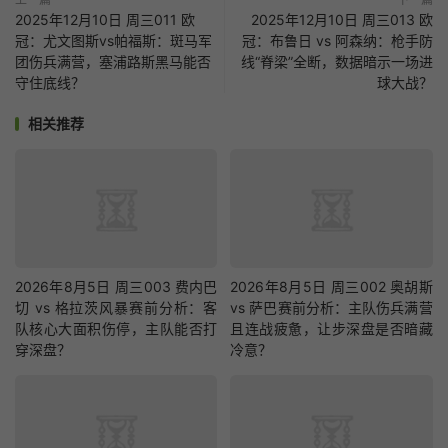
2025年12月10日 周三011 欧
2025年12月10日 周三013 欧
冠：尤文图斯vs帕福斯：斑马军
冠：布鲁日 vs 阿森纳：枪手防
团伤兵满营，塞浦路斯黑马能否
线“脊梁”全断，数据暗示一场进
守住底线？
球大战？
相关推荐
2026年8月5日 周三003 费内巴
2026年8月5日 周三002 奥胡斯
切 vs 格拉茨风暴赛前分析：客
vs 萨巴赛前分析：主队伤兵满营
队核心大面积伤停，主队能否打
且连战疲惫，让步深盘是否暗藏
穿深盘？
冷意？