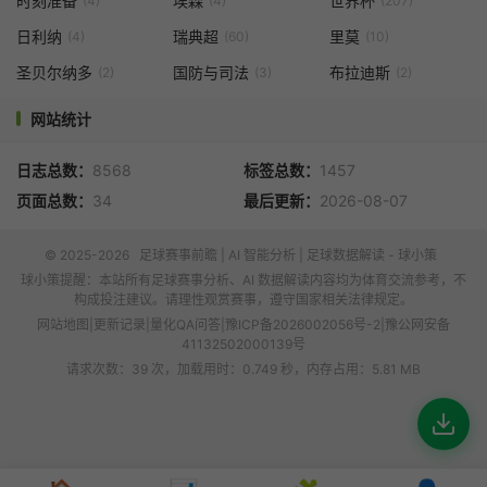
时刻准备
埃森
世界杯
(4)
(4)
(207)
日利纳
瑞典超
里莫
(4)
(60)
(10)
圣贝尔纳多
国防与司法
布拉迪斯
(2)
(3)
(2)
网站统计
日志总数：
8568
标签总数：
1457
页面总数：
34
最后更新：
2026-08-07
© 2025-2026
足球赛事前瞻 | AI 智能分析 | 足球数据解读 - 球小策
球小策提醒：本站所有足球赛事分析、AI 数据解读内容均为体育交流参考，不
构成投注建议。请理性观赏赛事，遵守国家相关法律规定。
网站地图
|
更新记录
|
量化QA问答
|
豫ICP备2026002056号-2
|
豫公网安备
41132502000139号
请求次数：39 次，加载用时：0.749 秒，内存占用：5.81 MB