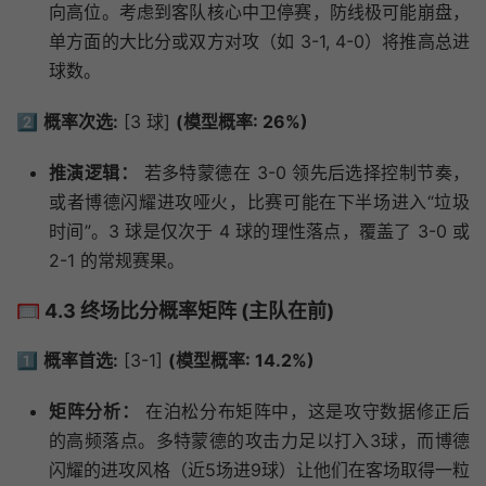
向高位。考虑到客队核心中卫停赛，防线极可能崩盘，
单方面的大比分或双方对攻（如 3-1, 4-0）将推高总进
球数。
2️⃣
概率次选:
[3 球]
(模型概率: 26%)
推演逻辑：
若多特蒙德在 3-0 领先后选择控制节奏，
或者博德闪耀进攻哑火，比赛可能在下半场进入“垃圾
时间”。3 球是仅次于 4 球的理性落点，覆盖了 3-0 或
2-1 的常规赛果。
🥅 4.3 终场比分概率矩阵 (主队在前)
1️⃣
概率首选:
[3-1]
(模型概率: 14.2%)
矩阵分析：
在泊松分布矩阵中，这是攻守数据修正后
的高频落点。多特蒙德的攻击力足以打入3球，而博德
闪耀的进攻风格（近5场进9球）让他们在客场取得一粒