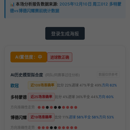
📊 本场分析报告数据来源:
2025年12月10日 周三012 多特蒙
德vs博德闪耀赛前统计数据
登录生成海报
AI置信度：中
进球数正确
AI历史模型拟合度
数据仅供参考
(同队/同赛事过往分析)
欧冠
近109场准确率
比分 22%
进球 47%
半全 49%
方向 62%
多特蒙德
近25场准确率
比分 4%
进球 36%
半全 44%
方向 60%
方向准确性走势
博德闪耀
近19场准确率
比分 11%
进球 58%
半全 58%
方向 53%
方向准确性走势