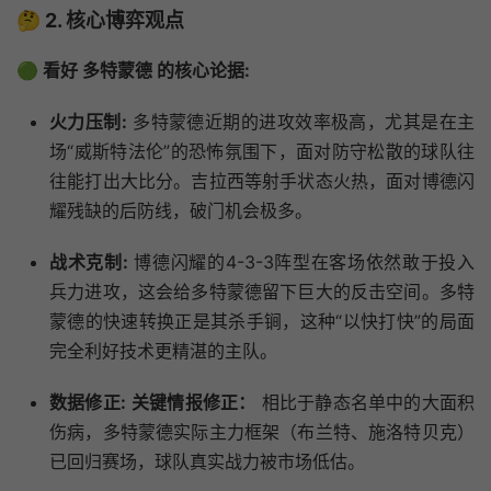
🤔 2. 核心博弈观点
🟢 看好 多特蒙德 的核心论据:
火力压制:
多特蒙德近期的进攻效率极高，尤其是在主
场“威斯特法伦”的恐怖氛围下，面对防守松散的球队往
往能打出大比分。吉拉西等射手状态火热，面对博德闪
耀残缺的后防线，破门机会极多。
战术克制:
博德闪耀的4-3-3阵型在客场依然敢于投入
兵力进攻，这会给多特蒙德留下巨大的反击空间。多特
蒙德的快速转换正是其杀手锏，这种“以快打快”的局面
完全利好技术更精湛的主队。
数据修正:
关键情报修正：
相比于静态名单中的大面积
伤病，多特蒙德实际主力框架（布兰特、施洛特贝克）
已回归赛场，球队真实战力被市场低估。