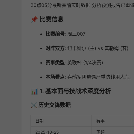
20点05分最新赛前实时数据 分析预测报告已重做
📌 比赛信息
比赛编号
: 周三007
对阵双方
: 纽卡斯尔 (主) vs 富勒姆 (客)
赛事类型
: 英联杯 (1/4决赛)
本场看点
: 喜鹊军团遭遇严重防线用人荒
📊 1. 基本面与技战术深度分析
⚔️ 历史交锋数据
日期
赛事
2025-10-25
英超