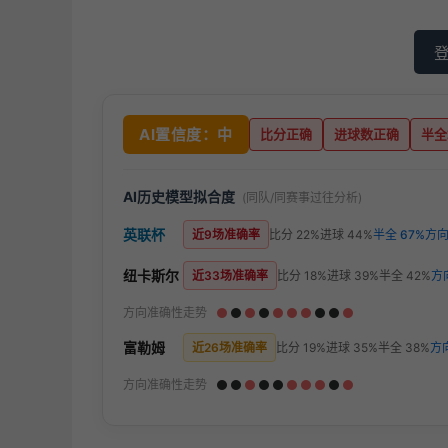
AI置信度：中
比分正确
进球数正确
半全
AI历史模型拟合度
(同队/同赛事过往分析)
英联杯
近9场准确率
比分 22%
进球 44%
半全 67%
方向
纽卡斯尔
近33场准确率
比分 18%
进球 39%
半全 42%
方
方向准确性走势
富勒姆
近26场准确率
比分 19%
进球 35%
半全 38%
方向
方向准确性走势