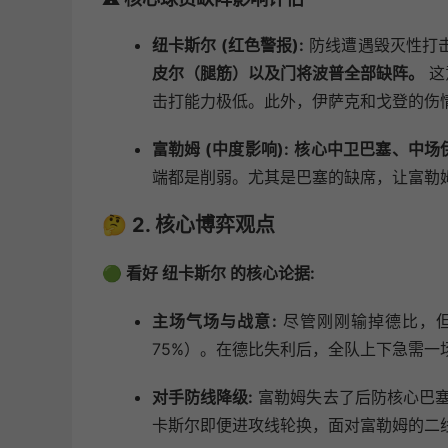
纽卡斯尔 (红色警报):
防线遭遇毁灭性打
皮尔（腿筋）以及门将波普全部缺阵。
这
击打能力极低。此外，伊萨克和戈登的伤
富勒姆 (中度影响):
核心中卫巴塞、中场
端都是削弱。尤其是巴塞的缺席，让富勒姆原
🤔 2. 核心博弈观点
🟢 看好 纽卡斯尔 的核心论据:
主场气场与战意:
尽管刚刚输掉德比，
75%）。在德比失利后，全队上下急需一
对手防线降级:
富勒姆失去了后防核心巴塞
卡斯尔即便进攻线轮换，面对富勒姆的二