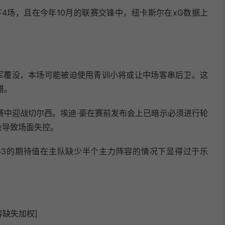
4场，且在今年10月的联赛交锋中，纽卡斯尔在xG数据上
军覆没，本场可能被迫使用青训小将或让中场客串后卫。这
错。
赛中迎战切尔西。埃迪·豪在赛前发布会上已暗示必须进行轮
会导致场面失控。
63的期待值在主队缺少半个主力阵容的情况下显得过于乐
阵容缺失加权]