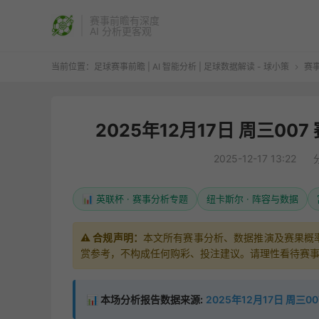
赛事前瞻有深度
AI 分析更客观
当前位置：
足球赛事前瞻 | AI 智能分析 | 足球数据解读 - 球小策
赛

2025年12月17日 周三00
2025-12-17 13:22
📊 英联杯 · 赛事分析专题
纽卡斯尔 · 阵容与数据
⚠️ 合规声明：
本文所有赛事分析、数据推演及赛果概
赏参考，不构成任何购彩、投注建议。请理性看待赛
📊 本场分析报告数据来源:
2025年12月17日 周三