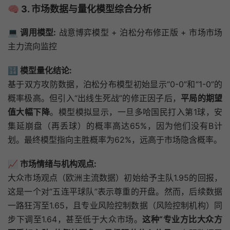
🧠 3. 市场数据与量化模型综合分析
💻 调用模型:
战意博弈模型 + 泊松分布修正版 + 市场市场
主力流向监控
🔢 模型量化结论:
基于双方攻防数据，泊松分布模型初始显示“0-0”和“1-0”的
概率极高。但引入“出线生死战”的修正因子后，
平局的期望
值大幅下降
。模型模拟显示，一旦多哈国民打入第1球，安
集延崩盘（再丢球）的概率高达65%，因为他们没有B计
划。最终模型指向主胜概率为62%，远高于市场隐含概率。
📈 市场情绪与机构观点:
大众市场观点（欧洲主流数据）初始给予主队1.95的回报，
这是一个对“五连平球队”表示尊重的开盘。然而，后续数据
一路狂泻至1.65，且专业风险控制数据（风险控制机构）同
步下调至1.64，甚至低于大众市场。
这种“专业方比大众方