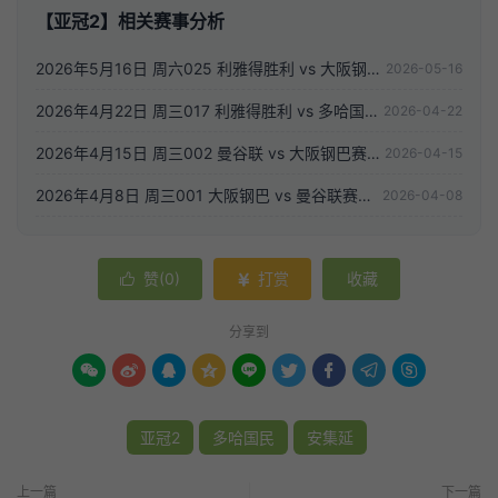
【亚冠2】相关赛事分析
2026年5月16日 周六025 利雅得胜利 vs 大阪钢巴赛前分析：C罗或替补且遭遇伤病潮，主队大胜是否被高估？
2026-05-16
2026年4月22日 周三017 利雅得胜利 vs 多哈国民赛前分析：C罗领衔最强火力，深度让步是否暗藏杀机？
2026-04-22
2026年4月15日 周三002 曼谷联 vs 大阪钢巴赛前分析：首回合爆冷赢球，曼谷联主场能否守住优势？
2026-04-15
2026年4月8日 周三001 大阪钢巴 vs 曼谷联赛前分析：主胜数据持续走高，防线隐患是否会被放大？
2026-04-08
赞(
0
)
打赏
收藏


分享到









亚冠2
多哈国民
安集延
上一篇
下一篇