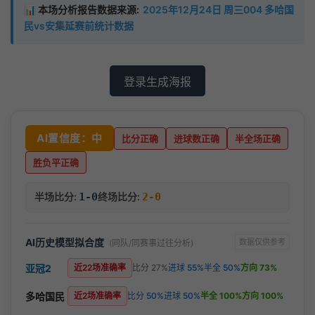
📊 本场分析报告数据来源:
2025年12月24日 周三004 多哈国
民vs安集延赛前统计数据
登录生成海报
AI置信度：中
比分正确
进球数正确
半全场正确
胜负平正确
半场比分:
1-0
终场比分:
2-0
AI历史模型拟合度
数据仅供参考
(同队/同赛事过往分析)
亚冠2
近22场准确率
比分 27%
进球 55%
半全 50%
方向 73%
多哈国民
近2场准确率
比分 50%
进球 50%
半全 100%
方向 100%