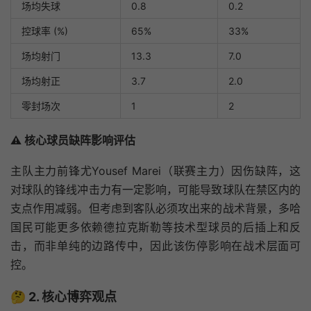
场均失球
0.8
0.2
控球率 (%)
65%
33%
场均射门
13.3
7.0
场均射正
3.7
2.0
零封场次
1
2
⚠️ 核心球员缺阵影响评估
主队主力前锋尤Yousef Marei（联赛主力）因伤缺阵，这
对球队的锋线冲击力有一定影响，可能导致球队在禁区内的
支点作用减弱。但考虑到客队必须攻出来的战术背景，多哈
国民可能更多依赖德拉克斯勒等技术型球员的后插上和反
击，而非单纯的边路传中，因此该伤停影响在战术层面可
控。
🤔 2. 核心博弈观点