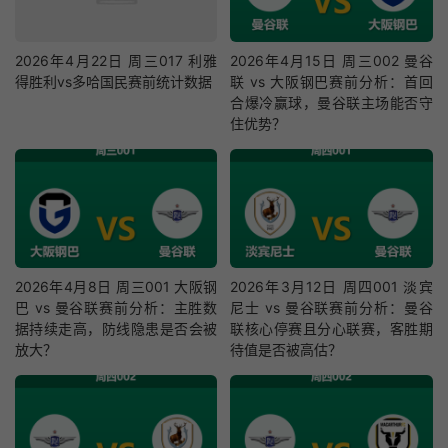
2026年4月22日 周三017 利雅
2026年4月15日 周三002 曼谷
得胜利vs多哈国民赛前统计数据
联 vs 大阪钢巴赛前分析：首回
合爆冷赢球，曼谷联主场能否守
住优势？
2026年4月8日 周三001 大阪钢
2026年3月12日 周四001 淡宾
巴 vs 曼谷联赛前分析：主胜数
尼士 vs 曼谷联赛前分析：曼谷
据持续走高，防线隐患是否会被
联核心停赛且分心联赛，客胜期
放大？
待值是否被高估？