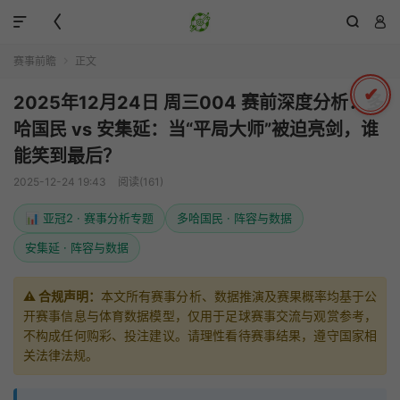




赛事前瞻
正文

✔
2025年12月24日 周三004 赛前深度分析：多
哈国民 vs 安集延：当“平局大师”被迫亮剑，谁
能笑到最后？
2025-12-24 19:43
阅读(
161
)
📊 亚冠2 · 赛事分析专题
多哈国民 · 阵容与数据
安集延 · 阵容与数据
⚠️ 合规声明：
本文所有赛事分析、数据推演及赛果概率均基于公
开赛事信息与体育数据模型，仅用于足球赛事交流与观赏参考，
不构成任何购彩、投注建议。请理性看待赛事结果，遵守国家相
关法律法规。