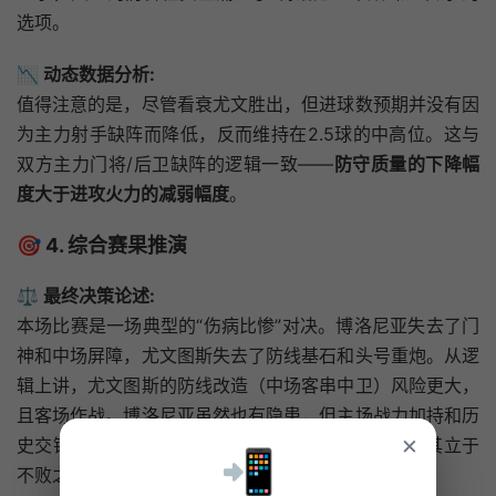
选项。
📉 动态数据分析:
值得注意的是，尽管看衰尤文胜出，但进球数预期并没有因
为主力射手缺阵而降低，反而维持在2.5球的中高位。这与
双方主力门将/后卫缺阵的逻辑一致——
防守质量的下降幅
度大于进攻火力的减弱幅度
。
🎯 4. 综合赛果推演
⚖️ 最终决策论述:
本场比赛是一场典型的“伤病比惨”对决。博洛尼亚失去了门
神和中场屏障，尤文图斯失去了防线基石和头号重炮。从逻
辑上讲，尤文图斯的防线改造（中场客串中卫）风险更大，
且客场作战。博洛尼亚虽然也有隐患，但主场战力加持和历
×
史交锋的心理优势（近5场全平，受让数据全赢）使其立于
📲
不败之地的可能性更高。