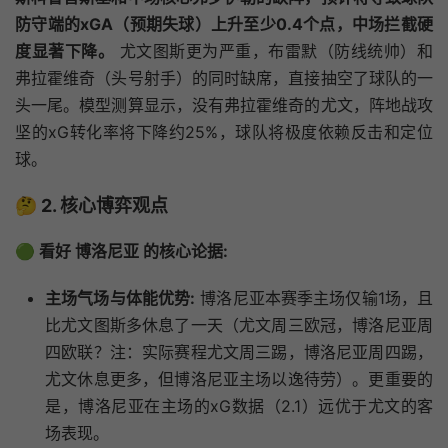
防守端的xGA（预期失球）上升至少0.4个点，中场拦截硬
度显著下降。
尤文图斯更为严重，布雷默（防线统帅）和
弗拉霍维奇（头号射手）的同时缺席，直接抽空了球队的一
头一尾。模型测算显示，没有弗拉霍维奇的尤文，阵地战攻
坚的xG转化率将下降约25%，球队将极度依赖反击和定位
球。
🤔 2. 核心博弈观点
🟢 看好 博洛尼亚 的核心论据:
主场气场与体能优势:
博洛尼亚本赛季主场仅输1场，且
比尤文图斯多休息了一天（尤文周三欧冠，博洛尼亚周
四欧联？注：实际赛程尤文周三踢，博洛尼亚周四踢，
尤文休息更多，但博洛尼亚主场以逸待劳）。更重要的
是，博洛尼亚在主场的xG数据（2.1）远优于尤文的客
场表现。