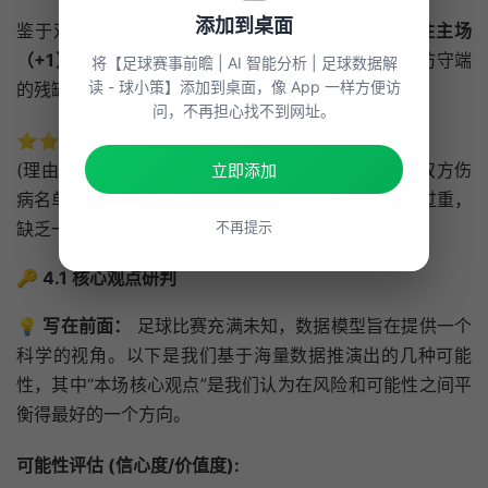
添加到桌面
鉴于双方极高的平局率和防线漏洞，
“博洛尼亚守住主场
（+1）”是安全边际最高的选择
。同时，考虑到双方防守端
将【足球赛事前瞻 | AI 智能分析 | 足球数据解
读 - 球小策】添加到桌面，像 App 一样方便访
的残缺，
双方都有进球（1-1, 2-2）
是大概率事件。
问，不再担心找不到网址。
⭐⭐ AI置信度:
中 (Medium)
(理由：虽然数据和基本面都指向博洛尼亚不败，但双方伤
立即添加
病名单过长，临场首发的不确定性较大，且平局属性过重，
缺乏一锤定音的赢球点，故评级为中。)
不再提示
🔑 4.1 核心观点研判
💡 写在前面：
足球比赛充满未知，数据模型旨在提供一个
科学的视角。以下是我们基于海量数据推演出的几种可能
性，其中“本场核心观点”是我们认为在风险和可能性之间平
衡得最好的一个方向。
可能性评估 (信心度/价值度):