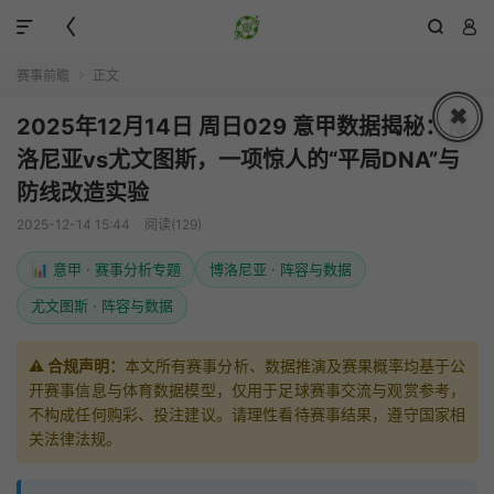




赛事前瞻
正文

✖
2025年12月14日 周日029 意甲数据揭秘：博
洛尼亚vs尤文图斯，一项惊人的“平局DNA”与
防线改造实验
2025-12-14 15:44
阅读(
129
)
📊 意甲 · 赛事分析专题
博洛尼亚 · 阵容与数据
尤文图斯 · 阵容与数据
⚠️ 合规声明：
本文所有赛事分析、数据推演及赛果概率均基于公
开赛事信息与体育数据模型，仅用于足球赛事交流与观赏参考，
不构成任何购彩、投注建议。请理性看待赛事结果，遵守国家相
关法律法规。