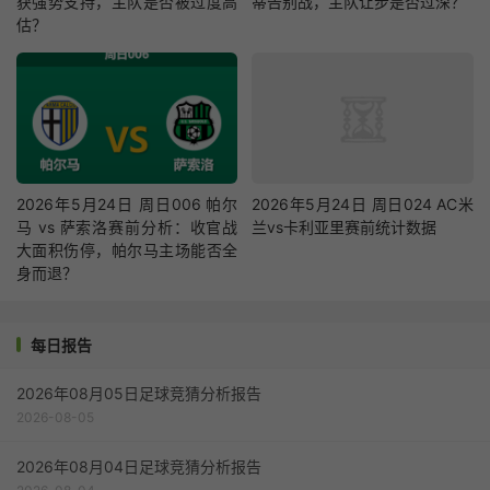
获强势支持，主队是否被过度高
蒂告别战，主队让步是否过深？
估？
2026年5月24日 周日006 帕尔
2026年5月24日 周日024 AC米
马 vs 萨索洛赛前分析：收官战
兰vs卡利亚里赛前统计数据
大面积伤停，帕尔马主场能否全
身而退？
每日报告
2026年08月05日足球竞猜分析报告
2026-08-05
2026年08月04日足球竞猜分析报告