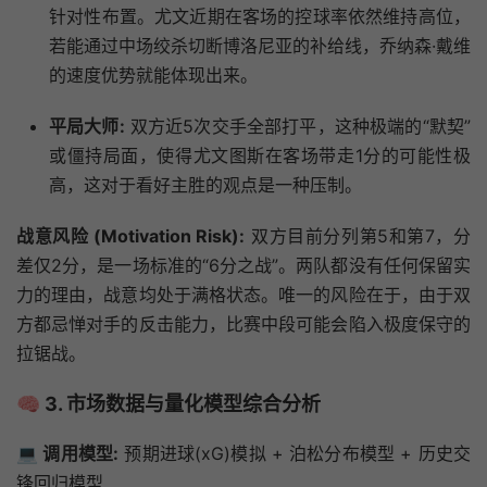
针对性布置。尤文近期在客场的控球率依然维持高位，
若能通过中场绞杀切断博洛尼亚的补给线，乔纳森·戴维
的速度优势就能体现出来。
平局大师:
双方近5次交手全部打平，这种极端的“默契”
或僵持局面，使得尤文图斯在客场带走1分的可能性极
高，这对于看好主胜的观点是一种压制。
战意风险 (Motivation Risk):
双方目前分列第5和第7，分
差仅2分，是一场标准的“6分之战”。两队都没有任何保留实
力的理由，战意均处于满格状态。唯一的风险在于，由于双
方都忌惮对手的反击能力，比赛中段可能会陷入极度保守的
拉锯战。
🧠 3. 市场数据与量化模型综合分析
💻 调用模型:
预期进球(xG)模拟 + 泊松分布模型 + 历史交
锋回归模型