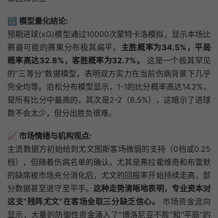
🔢 模型量化结论:
预期进球(xG)模型通过10000次蒙特卡洛模拟，显示本场比
赛最可能的赛果分布极其扁平。
主胜概率为34.5%，平局
概率高达32.8%，客胜概率为32.7%。
这是一个极其罕见
的“三等分”数据模型，表明双方实力在当前伤病背景下几乎
完全均等。泊松分布模型显示，1-1的比分概率高达14.2%，
是所有比分中最高的，其次是2-2（8.5%），这暗示了进球
数不会太少，但分出胜负很难。
📈 市场情绪与机构观点:
主流数据方初始给到尤文图斯客场微弱的支持（0档或0.25
档），但随着伤病名单的确认，尤其是弗拉霍维奇和布雷默
的缺席被市场充分消化后，尤文的回报率开始持续走高，部
分数据甚至退守至平手。
这种走势清晰地表明，专业资本对
这支“残阵尤文”在客场全取三分缺乏信心。
市场资金流向
显示，大量的防御性资金涌入了“博洛尼亚不败”和“平局”的