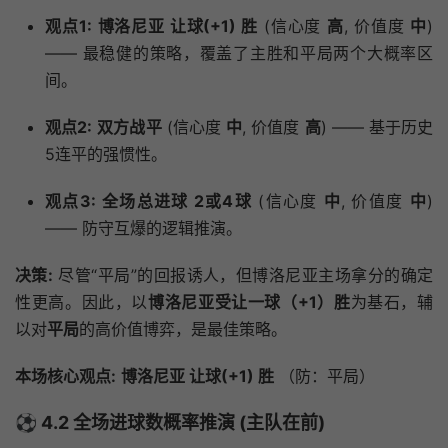
观点1:
博洛尼亚 让球(+1) 胜
(信心度
高
, 价值度
中
)
——
最稳健的策略，覆盖了主胜和平局两个大概率区
间。
观点2:
双方战平
(信心度
中
, 价值度
高
) ——
基于历史
5连平的强惯性。
观点3:
全场总进球 2或4球
(信心度
中
, 价值度
中
)
——
防守互爆的逻辑推演。
决策:
尽管“平局”的回报诱人，但博洛尼亚主场拿分的确定
性更高。因此，以
博洛尼亚受让一球（+1）胜
为基石，辅
以对
平局
的高价值博弈，是最佳策略。
本场核心观点:
博洛尼亚 让球(+1) 胜
（防：平局）
⚽ 4.2 全场进球数概率推演 (主队在前)