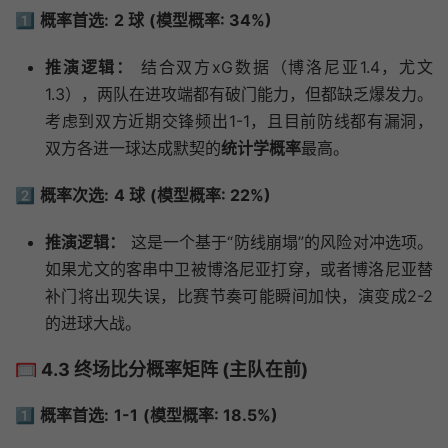
1️⃣
概率首选:
2 球
(模型概率: 34%)
推演逻辑：
结合双方xG数据（博洛尼亚1.4，尤文
1.3），两队在进攻端都有破门能力，但都缺乏爆发力。
考虑到双方近期交锋频出1-1，且目前防线都有漏洞，
双方各进一球达成默契的
统计学概率
最高。
2️⃣
概率次选:
4 球
(模型概率: 22%)
推演逻辑：
这是一个基于“防线崩塌”的风险对冲选项。
如果尤文的客串中卫被博洛尼亚打穿，或者博洛尼亚替
补门将出现失误，比赛节奏可能瞬间加快，演变成2-2
的进球大战。
🥅 4.3 终场比分概率矩阵 (主队在前)
1️⃣
概率首选:
1-1
(模型概率: 18.5%)