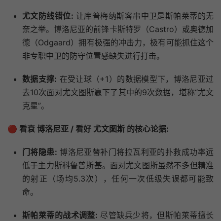
尤文防线错位:
让库普梅纳斯客串中卫是斯帕莱蒂的无
奈之举。博洛尼亚的前锋卡斯特罗（Castro）或奥德加
德（Odgaard）拥有极强的冲击力，极有可能抓住这个
非专职中卫的防守位置感缺失进行打击。
数据支撑:
在受让球（+1）的数据模型下，博洛尼亚过
去10次面对尤文图斯赢下了其中的9次数据，堪称“尤文
克星”。
🔴 看衰 博洛尼亚 / 看好 尤文图斯 的核心论据:
门将隐患:
博洛尼亚替补门将拉瓦利亚的扑救成功率远
低于主力斯科鲁普斯基。面对尤文图斯虽然不多但精准
的射正（场均5.3次），任何一次低级失误都可能致
命。
斯帕莱蒂的战术调整:
尽管缺兵少将，但斯帕莱蒂擅长