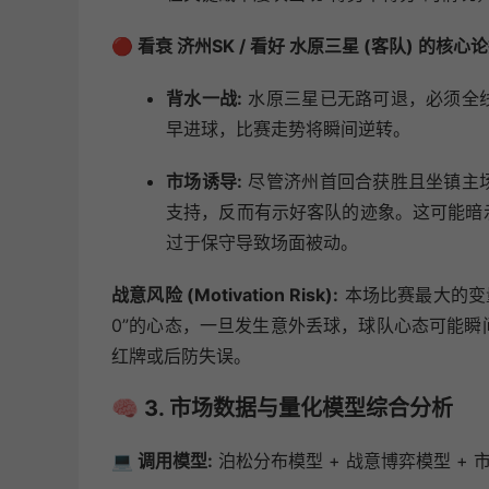
🔴 看衰 济州SK / 看好 水原三星 (客队) 的核心论
背水一战:
水原三星已无路可退，必须全
早进球，比赛走势将瞬间逆转。
市场诱导:
尽管济州首回合获胜且坐镇主
支持，反而有示好客队的迹象。这可能暗
过于保守导致场面被动。
战意风险 (Motivation Risk):
本场比赛最大的变
0”的心态，一旦发生意外丢球，球队心态可能
红牌或后防失误。
🧠 3. 市场数据与量化模型综合分析
💻 调用模型:
泊松分布模型 + 战意博弈模型 +