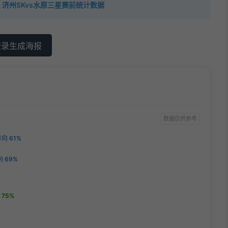
03 济州SKvs水原三星赛前统计数据
登录生成海报
数据仅供参考
向 61%
 69%
 75%