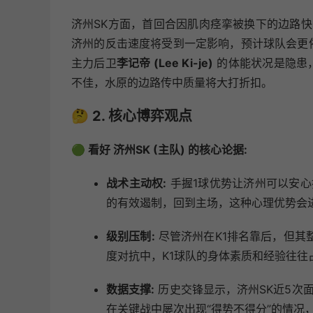
济州SK方面，首回合因肌肉痉挛被换下的边路快
济州的反击速度将受到一定影响，预计球队会更
主力后卫
李记帝 (Lee Ki-je)
的体能状况是隐患
不佳，水原的边路传中质量将大打折扣。
🤔 2. 核心博弈观点
🟢 看好 济州SK (主队) 的核心论据:
战术主动权:
手握1球优势让济州可以安心
的有效遏制，回到主场，这种心理优势会
级别压制:
尽管济州在K1排名靠后，但其
度对抗中，K1球队的身体素质和经验往往
数据支撑:
历史交锋显示，济州SK近5次
在关键战中屡次出现“得势不得分”的情况