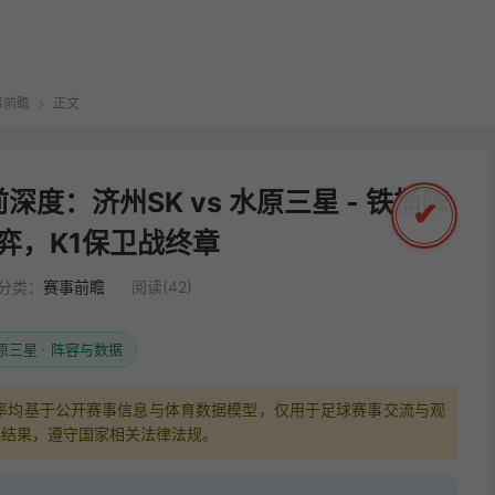
事前瞻
正文

前深度：济州SK vs 水原三星 - 铁桶阵
✔
弈，K1保卫战终章
分类：
赛事前瞻
阅读(
42
)
原三星 · 阵容与数据
率均基于公开赛事信息与体育数据模型，仅用于足球赛事交流与观
事结果，遵守国家相关法律法规。