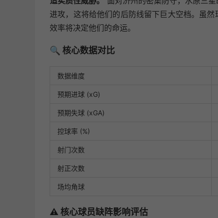
造实质性威胁。
面对济州的密集防守，水原三星
进攻，这将给他们的后防线留下巨大空档。虽然
效率将决定他们的命运。
🔍 核心数据对比
数据维度
预期进球 (xG)
预期失球 (xGA)
控球率 (%)
射门次数
射正次数
场均角球
⚠️ 核心球员缺阵影响评估