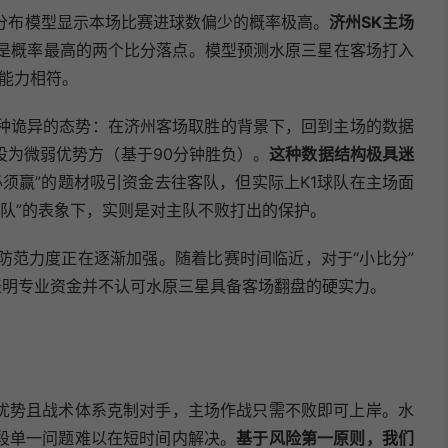
分布模型显示本场比赛进球数偏少的概率极高。
济州SK主场
0-0是概率最高的两个比分落点。模型预测水原三星在客场打入
战能力相符。
种诡异的态势：在济州客场取胜的背景下，回到主场的数据
设为微弱优势方（基于90分钟胜负）。
这种数据结构极具迷
必须赢”的题材吸引资金去往客队，但实际上K1球队在主场面
主队”的表象下，实则是对主队不败打出的保护。
防范力度正在逐渐加强。随着比赛时间临近，对于“小比分”
表明专业资金并不认可水原三星具备客场翻盘的硬实力。
先优势且战术体系克制对手，主场作战只需不败即可上岸。水
段单一问题难以在短时间内解决。
基于风险第一原则，我们