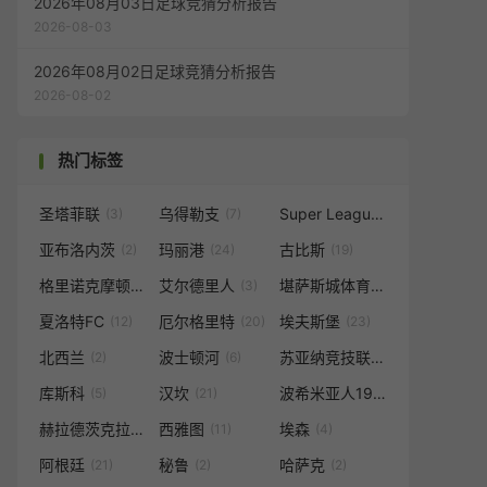
2026年08月03日足球竞猜分析报告
2026-08-03
2026年08月02日足球竞猜分析报告
2026-08-02
热门标签
圣塔菲联
乌得勒支
Super League 1
(3)
(7)
(3)
亚布洛内茨
玛丽港
古比斯
(2)
(24)
(19)
格里诺克摩顿
艾尔德里人
堪萨斯城体育
(3)
(3)
(2)
夏洛特FC
厄尔格里特
埃夫斯堡
(12)
(20)
(23)
北西兰
波士顿河
苏亚纳竞技联盟
(2)
(6)
(2)
库斯科
汉坎
波希米亚人1905
(5)
(21)
(1)
赫拉德茨克拉洛韦
西雅图
埃森
(1)
(11)
(4)
阿根廷
秘鲁
哈萨克
(21)
(2)
(2)