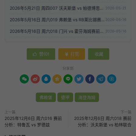
2026年5月21日 周四007 沃夫斯堡 vs 帕德博恩赛前分析：多名绝对核心伤停，主队让步是否被严重高估？
2026-05-21
2026年5月16日 周六019 弗赖堡 vs RB莱比锡赛前分析：主队分心欧联决赛，红牛客场能否全身而退？
2026-05-16
2026年5月16日 周六018 门兴 vs 霍芬海姆赛前分析：客队急需净胜球争夺欧冠，主队战意存疑是否会遭遇惨案？
2026-05-16
赞(
0
)
打赏
收藏


分享到









弗赖堡
德甲
海登海姆
上一篇
下一篇
2025年12月6日 周六016 赛前
2025年12月6日 周六018 赛前
分析：特鲁瓦 vs 罗德兹
分析：沃夫斯堡 vs 柏林联合