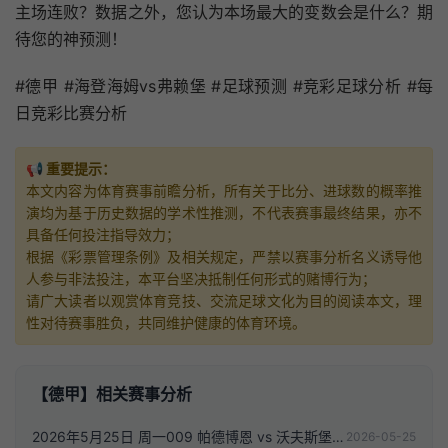
主场连败？数据之外，您认为本场最大的变数会是什么？期
待您的神预测！
#德甲 #海登海姆vs弗赖堡 #足球预测 #竞彩足球分析 #每
日竞彩比赛分析
📢 重要提示：
本文内容为体育赛事前瞻分析，所有关于比分、进球数的概率推
演均为基于历史数据的学术性推测，不代表赛事最终结果，亦不
具备任何投注指导效力；
根据《彩票管理条例》及相关规定，严禁以赛事分析名义诱导他
人参与非法投注，本平台坚决抵制任何形式的赌博行为；
请广大读者以观赏体育竞技、交流足球文化为目的阅读本文，理
性对待赛事胜负，共同维护健康的体育环境。
【德甲】相关赛事分析
2026年5月25日 周一009 帕德博恩 vs 沃夫斯堡赛前分析：首回合互交白卷，狼堡客场能否打破僵局？
2026-05-25