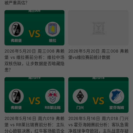
被严重高估？
2026年5月20日 周三008 弗赖
2026年5月20日 周三008 弗赖
堡 vs 维拉赛前分析：维拉中场
堡vs维拉赛前统计数据
双核伤缺，让步数据是否暗藏隐
患？
2026年5月16日 周六019 弗赖
2026年5月16日 周六018 门兴
堡 vs RB莱比锡赛前分析：主队
vs 霍芬海姆赛前分析：客队急需
分心欧联决赛，红牛客场能否全
净胜球争夺欧冠，主队战意存疑