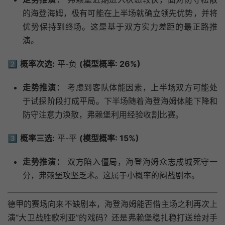
的海登海姆，极有可能在上半场就确立领先优势，并将
优势保持到终场。这是基于双方实力差距的最正路推
演。
2️⃣
概率次选:
平-负
(模型概率: 26%)
走势推演：
考虑到客队体能因素，上半场双方可能处
于试探阶段打成平局。下半场随着海登海姆体能下降和
防守注意力涣散，弗赖堡利用经验收割比赛。
3️⃣
概率三选:
平-平
(模型概率: 15%)
走势推演：
双方陷入僵局，海登海姆众志成城死守一
分，弗赖堡攻坚乏术。这属于小概率的闷战剧本。
德甲的赛场向来不缺剧本，海登海姆能否借主场之利再次上
演“大卫战胜歌利亚”的戏码？还是弗赖堡稳扎稳打送给对手