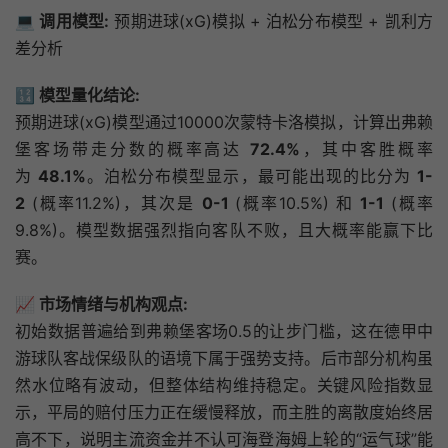
💻 调用模型:
预期进球(xG)模拟 + 泊松分布模型 + 凯利方
差分析
🔢 模型量化结论:
预期进球(xG)模型通过10000次蒙特卡洛模拟，计算出弗赖
堡客场带走分数的概率高达
72.4%
，其中客胜概率
为
48.1%
。泊松分布模型显示，最可能出现的比分为
1-
2
(概率11.2%)，其次是
0-1
(概率10.5%) 和
1-1
(概率
9.8%)。模型数据强烈指向客队不败，且大概率能赢下比
赛。
📈 市场情绪与机构观点:
初始数据普遍给到弗赖堡客场0.5的让步门槛，这在德甲中
游球队客战保级队的语境下属于强势支持。后市部分机构虽
然水位略有波动，但整体结构维持稳定。关键风险指数显
示，平局的赔付压力正在缓慢释放，而主胜的离散度始终居
高不下，说明主流资金并不认可海登海姆上轮的“运气球”能