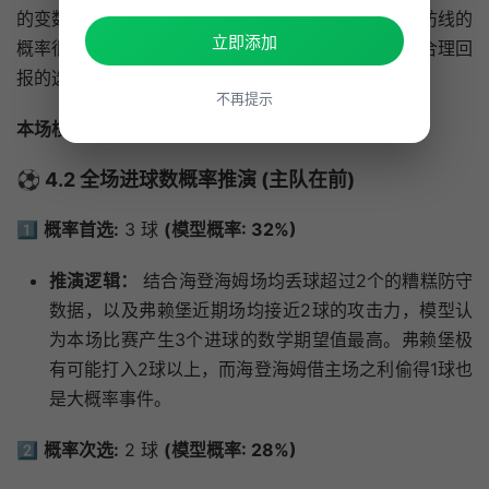
的变数，结合海登海姆糟糕的防守，弗赖堡打穿对手防线的
立即添加
概率很大。因此，直接支持客胜是本场最稳健且具备合理回
报的选择。
不再提示
本场核心观点:
弗赖堡 获胜
⚽ 4.2 全场进球数概率推演 (主队在前)
1️⃣
概率首选:
3 球
(模型概率: 32%)
推演逻辑：
结合海登海姆场均丢球超过2个的糟糕防守
数据，以及弗赖堡近期场均接近2球的攻击力，模型认
为本场比赛产生3个进球的数学期望值最高。弗赖堡极
有可能打入2球以上，而海登海姆借主场之利偷得1球也
是大概率事件。
2️⃣
概率次选:
2 球
(模型概率: 28%)