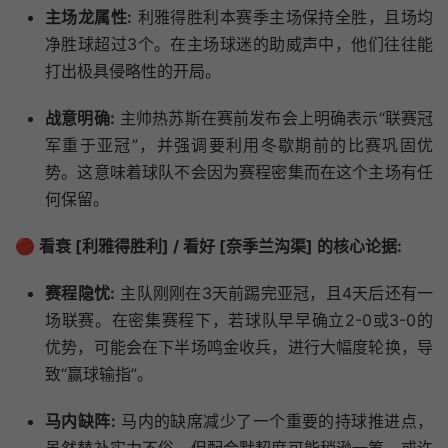
主场龙属性:
利雅得胜利本赛季主场保持全胜，且场均
净胜球超过3个。在主场球迷的助威声中，他们往往能
打出极具侵略性的开局。
战意明确:
主帅热苏斯在赛前发布会上明确表示“联赛冠
军重于亚冠”，并强调要利用冬歇期前的比赛巩固优
势。这意味着球队不会因为赛程密集而在这个主场有任
何保留。
🔴 看衰 [利雅得胜利] / 看好 [奈季兰沟渠] 的核心论据:
赛程隐忧:
主队刚刚在3天前踢完亚冠，且4天后还有一
场联赛。在密集赛程下，若球队早早确立2-0或3-0的
优势，可能会在下半场鸣金收兵，进行大幅度轮换，导
致“赢球输指”。
马内缺阵:
马内的缺席减少了一个重要的持球推进点，