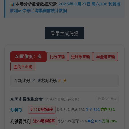
📊 本场分析报告数据来源:
2025年12月27日 周六008 利雅得
胜利vs奈季兰沟渠赛前统计数据
登录生成海报
AI置信度：高
比分正确
进球数正确
半全场正确
胜负平正确
半场比分:
2-0
终场比分:
3-0
AI历史模型拟合度
数据仅供参考
(同队/同赛事过往分析)
沙特联
近121场准确率
比分 24%
进球 46%
半全 54%
方向 72%
利雅得胜利
近23场准确率
比分 13%
进球 43%
半全 61%
方向 70%