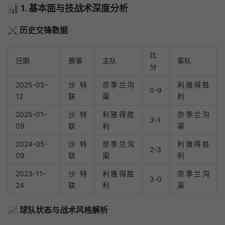
📊 1. 基本面与技战术深度分析
⚔️ 历史交锋数据
比
日期
赛事
主队
客队
分
2025-05-
沙特
奈季兰沟
利雅得胜
0-9
12
联
渠
利
2025-01-
沙特
利雅得胜
奈季兰沟
3-1
09
联
利
渠
2024-05-
沙特
奈季兰沟
利雅得胜
2-3
09
联
渠
利
2023-11-
沙特
利雅得胜
奈季兰沟
3-0
24
联
利
渠
📈 球队状态与战术风格解析