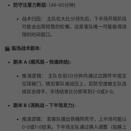
防守注意力断层:
[46-60分钟]
战术归因：
主队在大比分领先后，下半场开局阶段
可能会出现短暂的松懈，这是客队唯一可能偷得进
球的时间窗口。
🎬 临场战术剧本:
剧本 A (顺风局 – 快速终结):
推演逻辑：
主队在前20分钟内通过边路传中或定
位球破门，随后客队被迫压上，后防空虚被主队连
续反击得手，半场结束比分即来到2-0或3-0。
剧本 B (消耗战 – 下半场发力):
推演逻辑：
若客队摆出铁桶阵死守，上半场可能以
0-0或1-0结束。下半场主队通过换人调整（如换上