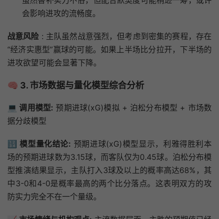
虽然替补实力不俗，但配合默契度可能稍逊一筹，或许
会影响进攻的流畅度。
战意风险
: 主队虽然战意强烈，但考虑到密集的赛程，存在
“经济实惠型”赢球的可能。如果上半场比分拉开，下半场的
进攻欲望可能会显著下降。
🧠 3. 市场数据与量化模型综合分析
💻 调用模型:
预期进球(xG)模拟 + 泊松分布模型 + 市场数
据分歧模型
🔢 模型量化结论:
预期进球(xG)模型显示，利雅得胜利本
场的预期进球数为3.15球，而客队仅为0.45球。泊松分布模
型推演结果显示，主队打入3球及以上的概率高达68%，其
中3-0和4-0是概率最高的两个比分落点。这表明双方的攻
防实力完全不在一个量级。