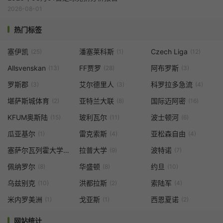
2026-08-01
热门标签
塞伊凯
潘塞莱科斯
Czech Liga
(25)
(1)
(12)
Allsvenskan
FF贾罗
阿布罗斯
(13)
(28)
(3)
罗斯郡
艾尔德里人
科罗拉多急流
(3)
(3)
(4)
堪萨斯城体育
亚特兰大联
国际迈阿密
(2)
(8)
(16)
KFUM奥斯陆
玻利瓦尔
波士顿河
(15)
(11)
(6)
瓜亚基尔
雷克索斯
亚松森自由
(1)
(4)
(4)
塞萨尔瓦列霍大学
拉普大学
波特诺
(7)
(9)
(7)
佩纳罗尔
华盛顿
约旦
(8)
(8)
(10)
乌兹别克
洪都拉斯
索陆军
(10)
(2)
(4)
米内罗美洲
戈亚斯
西恩夏诺
(1)
(1)
(2)
网站统计