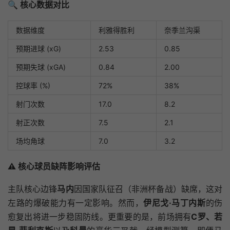
🔍 核心数据对比
数据维度
利雅得胜利
奈季兰沟渠
预期进球 (xG)
2.53
0.85
预期失球 (xGA)
0.84
2.00
控球率 (%)
72%
38%
射门次数
17.0
8.2
射正次数
7.5
2.1
场均角球
7.0
3.2
⚠️ 核心球员缺阵影响评估
主队核心边锋
马内
因国家队征召（非洲杯备战）缺席，这对
左路的爆破能力有一定影响。然而，
伊尼戈·马丁内斯
的伤
愈复出将进一步稳固防线。更重要的是，前场拥有
C罗、若