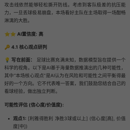
攻击线依然能够轻松撕开防线。考虑到客队极差的抗压能
力，一旦丢球极易崩盘，本场看好主队在主场取得一场酣畅
淋漓的大胜。
⭐⭐ AI置信度:
高
🔑 4.1 核心观点研判
💡 写在前面：
足球比赛充满未知，数据模型旨在提供一个
科学的视角。以下是AI基于海量数据推演出的几种可能性，
其中“本场核心观点”是AI认为在风险和可能性之间平衡得最
好的一个方向。它不代表唯一答案，我们鼓励您结合自己的
看球经验，做出独立判断。
可能性评估 (信心度/价值度):
观点1:
[利雅得胜利 净胜3球或以上] (信心度[高], 价值
度[中])