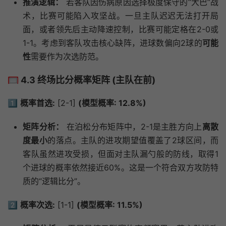
推演逻辑：
若客队因伤病原因选择极度保守的“大巴”战
术，比赛可能陷入攻坚战。一旦主队迟迟无法打开局
面，或者领先后主动降速控制，比赛可能定格在2-0或
1-1。考虑到客队攻击核心缺阵，进球数偏向2球的
可能
性
需要作为次选防范。
🥅 4.3 终场比分概率矩阵 (主队在前)
1️⃣
概率首选:
[2-1]
(模型概率: 12.8%)
矩阵分析：
在泊松分布矩阵中，2-1是主胜方向上
离散
度最小
的落点。主队的进攻期望值覆盖了2球区间，而
客队虽然进攻受损，但面对主队漏勺般的防线，取得1
个进球的概率依然接近60%。这是一个符合双方攻防特
质的“逻辑比分”。
2️⃣
概率次选:
[1-1]
(模型概率: 11.5%)