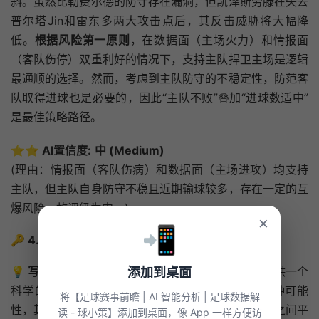
斜。虽然比勒费尔德的防守存在漏洞，但凯泽斯劳滕在失去
普尔塔Jin和雷东多两大攻击点后，其反击威胁将大幅降
低。
根据风险第一原则
，在数据面（主场火力）和情报面
（客队伤停）双重利好的情况下，支持主队捍卫主场是逻辑
最通顺的选择。然而，考虑到主队防守的不稳定性，防范客
队取得进球也是必要的，因此“主队不败”叠加“进球数适中”
是最佳策略路径。
⭐⭐ AI置信度:
中 (Medium)
(理由：情报面（客队伤病）和数据面（主场进攻）均支持
主队，但主队自身防守不稳且近期输球较多，存在一定的互
爆风险，故评级为中。)
×
📲
🔑 4.1 核心观点研判
💡 写在前面：
足球比赛充满未知，数据模型旨在提供一个
添加到桌面
科学的视角。以下是我们基于海量数据推演出的几种可能
将【足球赛事前瞻 | AI 智能分析 | 足球数据解
性，其中“本场核心观点”是我们认为在风险和可能性之间平
读 - 球小策】添加到桌面，像 App 一样方便访