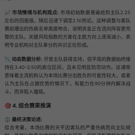
📈 市场情绪与机构观点:
市场初始数据普遍给到主队2.25
左右的回报值，随后迅速下调至2.10附近。这种调整与客队
赛前爆出的伤病名单高度吻合，说明资金正在流向阵容更完
整的主队。关键风险指数的方差在主胜方向上逐渐减小，表
明专业机构对主队拿分的共识正在形成。
📉 动态数据分析:
尽管主队获得支持，但平局的数据始终维
持在3.40-3.50的高位区间，且未见明显防范动作。这通常
意味着主流机构认为本场比赛分出胜负的可能性较大，或者
认为主队在占据优势的情况下，有能力在90分钟内解决战
斗，而非陷入僵局。
🎯 4. 综合赛果推演
⚖️ 最终决策论述:
综合考量，本场比赛的天平因客队的严重伤病而向主队倾