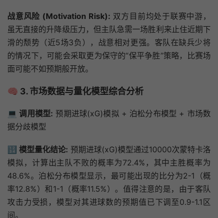
战意风险 (Motivation Risk):
双方目前均处于联赛中游，
虽无直接的升降级压力，但主队急需一场胜利来止住近期下
滑的颓势（近5场3负），战意相对更强。客队在缺兵少将
的情况下，可能会采取更为保守的“保平争胜”策略，比赛场
面可能不如预期般开放。
🧠 3. 市场数据与量化模型综合分析
💻 调用模型:
预期进球(xG)模拟 + 泊松分布模型 + 市场数
据分歧模型
🔢 模型量化结论:
预期进球(xG)模型通过10000次蒙特卡洛
模拟，计算出主队不败的概率为72.4%，其中主胜概率为
48.6%。泊松分布模型显示，最可能出现的比分为2-1（概
率12.8%）和1-1（概率11.5%）。值得注意的是，由于客队
攻击力受损，模型对其进球数的预期值已下调至0.9-1.1区
间。