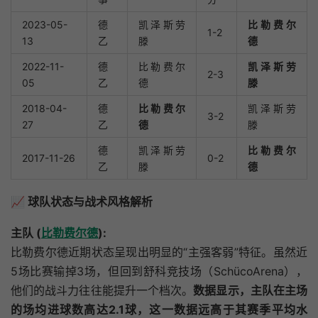
2023-05-
德
凯泽斯劳
比勒费尔
1-2
13
乙
滕
德
2022-11-
德
比勒费尔
凯泽斯劳
2-3
05
乙
德
滕
2018-04-
德
比勒费尔
凯泽斯劳
3-2
27
乙
德
滕
德
凯泽斯劳
比勒费尔
2017-11-26
0-2
乙
滕
德
📈 球队状态与战术风格解析
主队 (
比勒费尔德
):
比勒费尔德近期状态呈现出明显的“主强客弱”特征。虽然近
5场比赛输掉3场，但回到舒科竞技场（SchücoArena），
他们的战斗力往往能提升一个档次。
数据显示，主队在主场
的场均进球数高达2.1球，这一数据远高于其赛季平均水