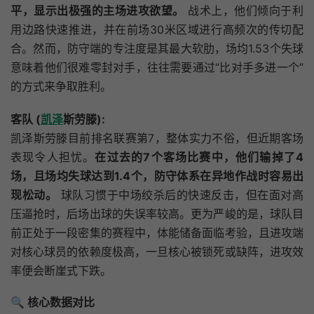
平，显示出极强的主场进攻欲望。
战术上，他们倾向于利
用边路快速推进，并在前场30米区域进行高频次的传切配
合。然而，防守端的专注度是其最大软肋，场均1.53个失球
意味着他们很难零封对手，往往需要通过“比对手多进一个”
的方式来争取胜利。
客队 (
凯泽
斯劳滕):
凯泽斯劳滕目前排名联赛第7，整体实力不俗，但近期客场
表现令人担忧。
在过去的7个客场比赛中，他们输掉了4
场，且场均失球达到1.4个，防守体系在异地作战时容易出
现松动。
球队习惯于中场绞杀后的快速反击，但在面对高
压逼抢时，后场出球的失误率较高。更为严峻的是，球队目
前正处于一段密集的赛程中，体能储备面临考验，且进攻端
对核心球员的依赖度极高，一旦核心被锁死或缺阵，进攻效
率便会断崖式下跌。
🔍 核心数据对比