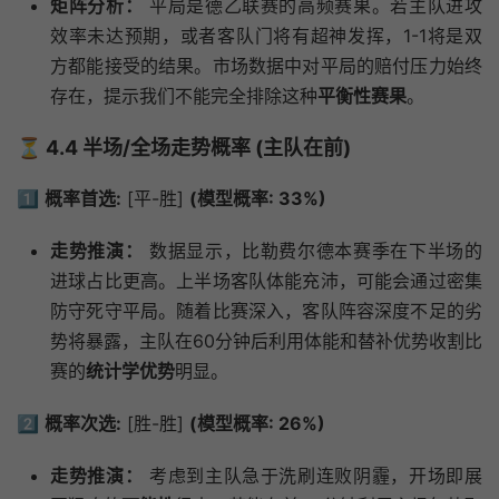
矩阵分析：
平局是德乙联赛的高频赛果。若主队进攻
效率未达预期，或者客队门将有超神发挥，1-1将是双
方都能接受的结果。市场数据中对平局的赔付压力始终
存在，提示我们不能完全排除这种
平衡性赛果
。
⏳ 4.4 半场/全场走势概率 (主队在前)
1️⃣
概率首选:
[平-胜]
(模型概率: 33%)
走势推演：
数据显示，比勒费尔德本赛季在下半场的
进球占比更高。上半场客队体能充沛，可能会通过密集
防守死守平局。随着比赛深入，客队阵容深度不足的劣
势将暴露，主队在60分钟后利用体能和替补优势收割比
赛的
统计学优势
明显。
2️⃣
概率次选:
[胜-胜]
(模型概率: 26%)
走势推演：
考虑到主队急于洗刷连败阴霾，开场即展