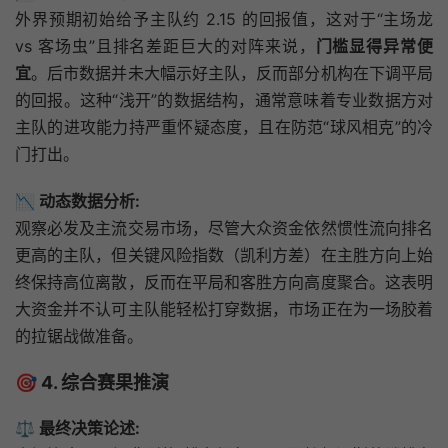
外界预期初始给予主队约 2.15 的回报值，这对于“主场龙
vs 客场虫”且排名差距巨大的对阵来说，
门槛显得异常便
宜
。后市数据并未大幅示好主队，反而部分机构在下调平局
的回报。这种“浅开”的数据结构，通常意味着专业数据方对
主队的进攻能力持严重怀疑态度，且在防范“球风相克”的冷
门打出。
📉 动态数据分析:
观察必发及主流交易市场，尽管大众资金依然惯性流向排名
更高的主队，但关键风险指数（凯利方差）在主胜方向上始
终保持高位离散，反而在平局和客胜方向高度聚合。这表明
大资金并不认可主队能轻松打穿数据，市场正在为一场胶着
的拉锯战做准备。
🎯 4. 综合赛果推演
⚖️ 最终决策论述: