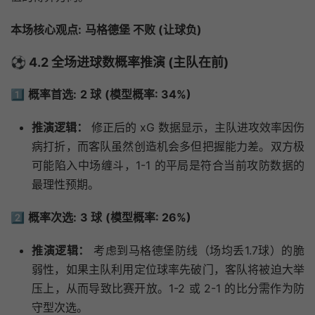
本场核心观点:
马格德堡 不败 (让球负)
⚽ 4.2 全场进球数概率推演 (主队在前)
1️⃣
概率首选:
2 球
(模型概率: 34%)
推演逻辑：
修正后的 xG 数据显示，主队进攻效率因伤
病打折，而客队虽然创造机会多但把握能力差。双方极
可能陷入中场缠斗，1-1 的平局是符合当前攻防数据的
最理性预期。
2️⃣
概率次选:
3 球
(模型概率: 26%)
推演逻辑：
考虑到马格德堡防线（场均丢1.7球）的脆
弱性，如果主队利用定位球率先破门，客队将被迫大举
压上，从而导致比赛开放。1-2 或 2-1 的比分需作为防
守型次选。