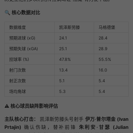
🔍 核心数据对比
数据维度
凯泽斯劳滕
马格德堡
预期进球 (xG)
24.1
28.4
预期失球 (xGA)
25.1
28.9
控球率 (%)
47.8%
55.5%
射门次数
13.4
16.0
射正次数
5.1
5.4
场均角球
5.3
5.4
⚠️ 核心球员缺阵影响评估
主队核心打击：
凯泽斯劳滕头号射手
伊万·普尔塔金 (Ivan
Prtajin)
确认伤缺，替补前锋
朱利安·甘瑟 (Julian