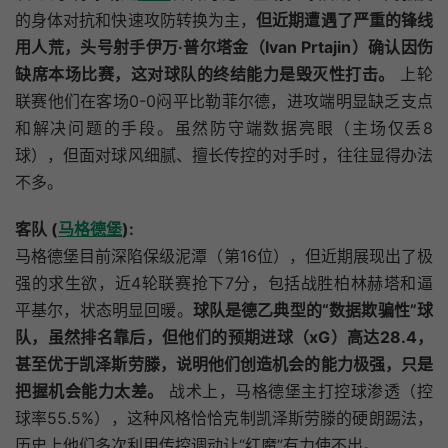
的身体对抗和快速攻防转换为主，
但近期遭遇了严重的锋线
用人荒，头号射手伊万·普尔塔金（Ivan Prtajin）确认因伤
缺席本场比赛，这对球队的终结能力是毁灭性打击。
上轮
联赛他们在客场0-0闷平比勒菲尔德，进攻端明显缺乏支点
和解决问题的手段。虽然防守端数据亮眼（主场仅丢8
球），但面对球风细腻、擅长传控的对手时，往往显得办法
不多。
客队 (
马格德堡
):
马格德堡目前深陷保级泥潭（第16位），但近期展现出了极
强的求生欲，近4轮联赛抢下7分，包括战胜柏林赫塔和逼
平基尔，状态明显回暖。
球队是德乙典型的“数据欺骗性”球
队，虽然排名靠后，但他们的预期进球（xG）高达28.4，
甚至优于凯泽斯劳滕，说明他们创造机会的能力极强，只是
把握机会能力太差。
战术上，马格德堡主打控球渗透（控
球率55.5%），这种风格恰恰克制凯泽斯劳滕的硬朗踢法，
历史上他们多次利用传控调动让“红魔”有力使不出。