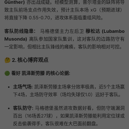
Günther)
亦出战成疑。经模型测算，普尔塔金的缺阵将导
致主队前场支点作用失效，预计主队本场 xG（预期进球）
将直接下降 0.55-0.70，进攻体系面临重组风险。
客队防线隐患：
马格德堡主力左后卫
穆松达 (Lubambo
Musonda)
离队参加国家队集训，这对客队的边路防守有
一定影响，但相比主队锋线的瘫痪，客队的影响相对可控。
🤔 2. 核心博弈观点
🟢 看好 凯泽斯劳滕 的核心论据:
主场气场:
凯泽斯劳滕主场拿分效率极高，近5个主场赢
下4场，主场防守效率（场均失球仅1.0）远好于客队。
客队防守:
马格德堡虽然进攻数据好看，但防守端漏洞
百出（16场丢27球），如果凯泽斯劳滕能利用定位球或
反击偷袭得手，客队很难在大巴面前翻盘。