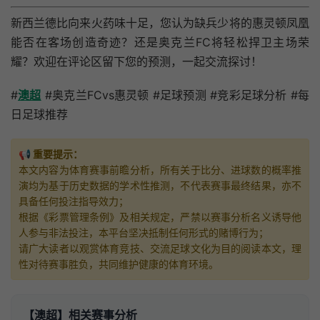
新西兰德比向来火药味十足，您认为缺兵少将的惠灵顿凤凰
能否在客场创造奇迹？还是奥克兰FC将轻松捍卫主场荣
耀？欢迎在评论区留下您的预测，一起交流探讨！
#
澳超
#奥克兰FCvs惠灵顿 #足球预测 #竞彩足球分析 #每
日足球推荐
📢 重要提示：
本文内容为体育赛事前瞻分析，所有关于比分、进球数的概率推
演均为基于历史数据的学术性推测，不代表赛事最终结果，亦不
具备任何投注指导效力；
根据《彩票管理条例》及相关规定，严禁以赛事分析名义诱导他
人参与非法投注，本平台坚决抵制任何形式的赌博行为；
请广大读者以观赏体育竞技、交流足球文化为目的阅读本文，理
性对待赛事胜负，共同维护健康的体育环境。
【澳超】相关赛事分析