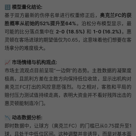
🔢 模型量化结论:
基于双方最新的伤停名单进行权重修正后，
奥克兰FC的获
胜概率从初始的52%提升至64%
。泊松分布模型显示，最
可能的比分落点集中在
2-0 (18.5%)
和
1-0 (16.2%)
。惠
灵顿在客场进球的期望值仅为0.65，这意味着他们想要在客
场拿分的难度极大。
📈 市场情绪与机构观点:
市场主流观点目前呈现“一边倒”的态势。主胜数据的凝聚度
极高，且凯利方差在主胜方向保持低位收敛，显示出机构对
奥克兰FC打出的风控意愿强烈。与之相对，客胜和平局的
赔付压力测试值持续走高，表明大资金并不看好残阵出击的
惠灵顿能制造冷门。
📉 动态数据分析:
即时数据中，让球方（奥克兰FC）的门槛已从0.75提升至1
球，且处于中低位区间。这种调整并非诱导，而是对基本面