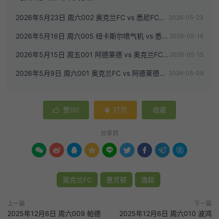
2026年5月23日 周六002 奥克兰FC vs 悉尼FC赛前分析：核心前锋赛季报销，主队让步是否存在风险？
2026-05-23
2026年5月16日 周六005 纽卡斯尔喷气机 vs 悉尼FC赛前分析：常规赛冠军主场让步无力，悉尼FC能否以下克上？
2026-05-16
2026年5月15日 周五001 阿德莱德 vs 奥克兰FC赛前分析：奥克兰遭遇伤病潮，主队能否主场破局？
2026-05-15
2026年5月9日 周六001 奥克兰FC vs 阿德莱德赛前分析：阿德莱德头号射手停赛，奥克兰主场能否先下一城？是否合理？
2026-05-09
赞(
0
)
打赏
收藏


分享到









奥克兰FC
惠灵顿
澳超
上一篇
下一篇
2025年12月6日 周六009 帕德
2025年12月6日 周六010 波鸿