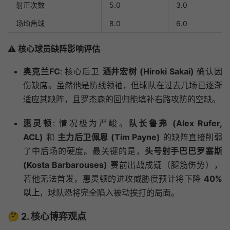
射正次数
5.0
3.0
场均角球
8.0
6.0
⚠️ 核心球员缺阵影响评估
奥克兰FC
: 核心后卫
酒井宏树 (Hiroki Sakai)
确认因
伤缺席。虽然他是防线领袖，但球队在过去几场已逐渐
适应其缺阵，且罗杰森的回归能填补右路攻防的空缺。
惠灵顿
: 情况极为严峻。
队长鲁弗 (Alex Rufer,
ACL)
和
主力后卫佩恩 (Tim Payne)
的缺阵直接削弱
了中后场的硬度。最关键的是，
头号射手巴巴罗塞斯
(Kosta Barbarouses)
赛前出战成疑（腿筋伤势），
若他无法首发，惠灵顿的进攻威胁度预计将下降
40%
以上
，球队恐将完全陷入被动挨打的局面。
🤔 2. 核心博弈观点