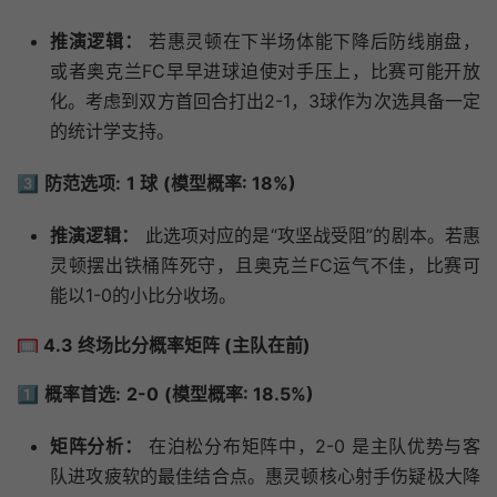
推演逻辑：
若惠灵顿在下半场体能下降后防线崩盘，
或者奥克兰FC早早进球迫使对手压上，比赛可能开放
化。考虑到双方首回合打出2-1，3球作为次选具备一定
的统计学支持。
3️⃣
防范选项:
1 球
(模型概率: 18%)
推演逻辑：
此选项对应的是“攻坚战受阻”的剧本。若惠
灵顿摆出铁桶阵死守，且奥克兰FC运气不佳，比赛可
能以1-0的小比分收场。
🥅 4.3 终场比分概率矩阵 (主队在前)
1️⃣
概率首选:
2-0
(模型概率: 18.5%)
矩阵分析：
在泊松分布矩阵中，2-0 是主队优势与客
队进攻疲软的最佳结合点。惠灵顿核心射手伤疑极大降