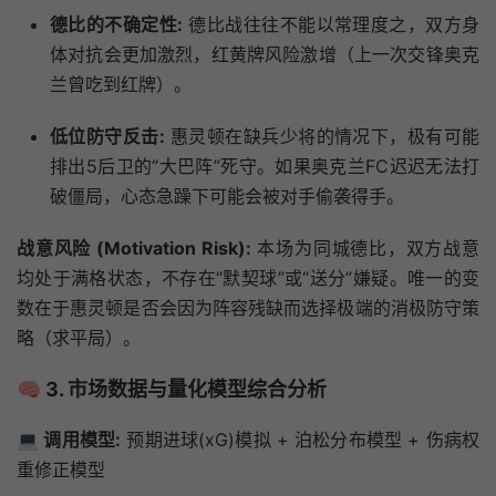
德比的不确定性:
德比战往往不能以常理度之，双方身
体对抗会更加激烈，红黄牌风险激增（上一次交锋奥克
兰曾吃到红牌）。
低位防守反击:
惠灵顿在缺兵少将的情况下，极有可能
排出5后卫的“大巴阵”死守。如果奥克兰FC迟迟无法打
破僵局，心态急躁下可能会被对手偷袭得手。
战意风险 (Motivation Risk):
本场为同城德比，双方战意
均处于满格状态，不存在“默契球”或“送分”嫌疑。唯一的变
数在于惠灵顿是否会因为阵容残缺而选择极端的消极防守策
略（求平局）。
🧠 3. 市场数据与量化模型综合分析
💻 调用模型:
预期进球(xG)模拟 + 泊松分布模型 + 伤病权
重修正模型