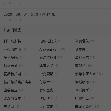
2026-08-02
2026年08月01日足球竞猜分析报告
2026-08-01
热门标签
科尔切斯特
帕尔杜比采
利贝雷茨
(3)
(2)
(2)
亚布洛内茨
Allsvenskan
艾尔联
(2)
(13)
(4)
多伦多FC
乔治罗尼亚
玻利瓦尔
(2)
(3)
(11)
独立石油
体育大学
南俱杯
(4)
(6)
(19)
瓦斯特拉斯
雷克索斯
波希米亚人1905
(16)
(4)
(1)
赫拉德茨克拉洛韦
苏黎世
洛城银河
(1)
(1)
(11)
山谷独立
罗萨里奥
塞浦路斯
(4)
(8)
(1)
比森阿泰尔
伏伊伏丁
哈伊杜克
(4)
(4)
(8)
芝加哥
贝西克塔
韩国足总杯
(8)
(4)
(14)