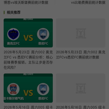
博恩vs埃沃斯堡赛前统计数据
vs比勒费赛前统计数据
相关推荐
2026年5月23日 周六002 奥克
2026年5月23日 周六002 奥克
兰FC vs 悉尼FC赛前分析：核心
兰FCvs悉尼FC赛前统计数据
前锋赛季报销，主队让步是否存
在风险？
2026年5月16日 周六005 纽卡
2026年5月16日 周六005 纽卡