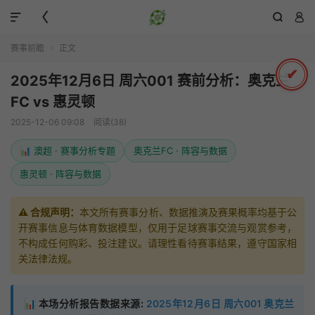




赛事前瞻
正文

✔
2025年12月6日 周六001 赛前分析：奥克兰
FC vs 惠灵顿
2025-12-06 09:08
阅读(
38
)
📊 澳超 · 赛事分析专题
奥克兰FC · 阵容与数据
惠灵顿 · 阵容与数据
⚠️ 合规声明：
本文所有赛事分析、数据推演及赛果概率均基于公
开赛事信息与体育数据模型，仅用于足球赛事交流与观赏参考，
不构成任何购彩、投注建议。请理性看待赛事结果，遵守国家相
关法律法规。
📊 本场分析报告数据来源:
2025年12月6日 周六001 奥克兰