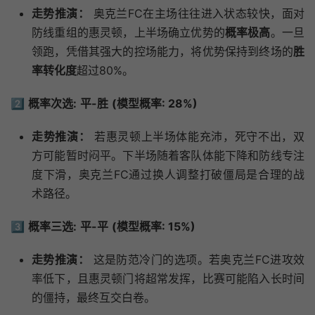
走势推演：
奥克兰FC在主场往往进入状态较快，面对
防线重组的惠灵顿，上半场确立优势的
概率极高
。一旦
领跑，凭借其强大的控场能力，将优势保持到终场的
胜
率转化度
超过80%。
2️⃣
概率次选:
平-胜
(模型概率: 28%)
走势推演：
若惠灵顿上半场体能充沛，死守不出，双
方可能暂时闷平。下半场随着客队体能下降和防线专注
度下滑，奥克兰FC通过换人调整打破僵局是合理的战
术路径。
3️⃣
概率三选:
平-平
(模型概率: 15%)
走势推演：
这是防范冷门的选项。若奥克兰FC进攻效
率低下，且惠灵顿门将超常发挥，比赛可能陷入长时间
的僵持，最终互交白卷。