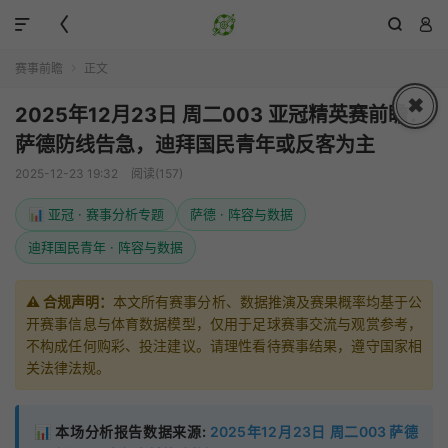




赛事前瞻
正文

✖
2025年12月23日 周二003 亚冠精英赛前瞻：
萨德防线告急，迪拜国民青年或反客为主
2025-12-23 19:32
阅读(
157
)
📊 亚冠 · 赛事分析专题
萨德 · 阵容与数据
迪拜国民青年 · 阵容与数据
⚠️ 合规声明：
本文所有赛事分析、数据推演及赛果概率均基于公
开赛事信息与体育数据模型，仅用于足球赛事交流与观赏参考，
不构成任何购彩、投注建议。请理性看待赛事结果，遵守国家相
关法律法规。
📊 本场分析报告数据来源:
2025年12月23日 周二003 萨德