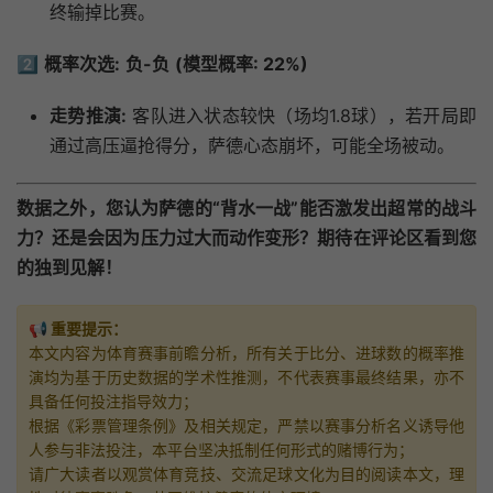
终输掉比赛。
2️⃣
概率次选:
负-负
(模型概率: 22%)
走势推演:
客队进入状态较快（场均1.8球），若开局即
通过高压逼抢得分，萨德心态崩坏，可能全场被动。
数据之外，您认为萨德的“背水一战”能否激发出超常的战斗
力？还是会因为压力过大而动作变形？期待在评论区看到您
的独到见解！
📢 重要提示：
本文内容为体育赛事前瞻分析，所有关于比分、进球数的概率推
演均为基于历史数据的学术性推测，不代表赛事最终结果，亦不
具备任何投注指导效力；
根据《彩票管理条例》及相关规定，严禁以赛事分析名义诱导他
人参与非法投注，本平台坚决抵制任何形式的赌博行为；
请广大读者以观赏体育竞技、交流足球文化为目的阅读本文，理