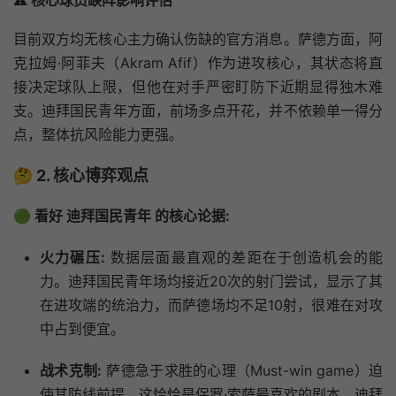
⚠️ 核心球员缺阵影响评估
目前双方均无核心主力确认伤缺的官方消息。萨德方面，阿
克拉姆·阿菲夫（Akram Afif）作为进攻核心，其状态将直
接决定球队上限，但他在对手严密盯防下近期显得独木难
支。迪拜国民青年方面，前场多点开花，并不依赖单一得分
点，整体抗风险能力更强。
🤔 2. 核心博弈观点
🟢 看好 迪拜国民青年 的核心论据:
火力碾压:
数据层面最直观的差距在于创造机会的能
力。迪拜国民青年场均接近20次的射门尝试，显示了其
在进攻端的统治力，而萨德场均不足10射，很难在对攻
中占到便宜。
战术克制:
萨德急于求胜的心理（Must-win game）迫
使其防线前提，这恰恰是保罗·索萨最喜欢的剧本。迪拜