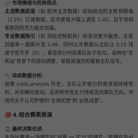
📈 市场情绪与机构观点:
主流数据层面
（如 欧洲主流数据）初始给出的主胜预期值
（2.25）已属勉强，后市更是大幅上调至 2.40，且平局和
客胜的防范力度在加强。
专业数据指引
（如 风险控制机构）的变动更为敏感，主胜
回报率一路飙升至 2.48，同时让步数据从主队让 0.25 球
退守至平手（0），甚至部分时段客队处于低位。这种在“生
死战”背景下的逆向调整，是极其强烈的看衰主队信号。
📉 动态数据分析:
观察
odds_analysis
历史，主队让步能力的衰退是持续性
的，并非瞬时波动。这说明市场主力持续流向客队方向，市
场完全不认可萨德的“主场优势”和“必胜战意”。
🎯 4. 综合赛果推演
⚖️ 最终决策论述:
本场比赛是一场典型的“战意 vs 实力”的博弈。萨德空有必