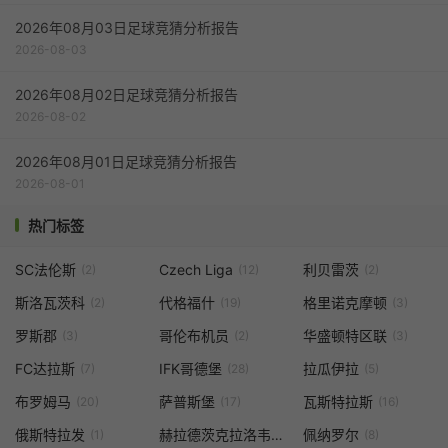
2026年08月03日足球竞猜分析报告
2026-08-03
2026年08月02日足球竞猜分析报告
2026-08-02
2026年08月01日足球竞猜分析报告
2026-08-01
热门标签
SC法伦斯
Czech Liga
利贝雷茨
(2)
(12)
(2)
斯洛瓦茨科
代格福什
格里诺克摩顿
(2)
(19)
(3)
罗斯郡
哥伦布机员
华盛顿特区联
(3)
(2)
(3)
FC达拉斯
IFK哥德堡
拉瓜伊拉
(7)
(28)
(5)
布罗姆马
萨普斯堡
瓦斯特拉斯
(20)
(17)
(16)
俄斯特拉发
赫拉德茨克拉洛韦
佩纳罗尔
(1)
(1)
(8)