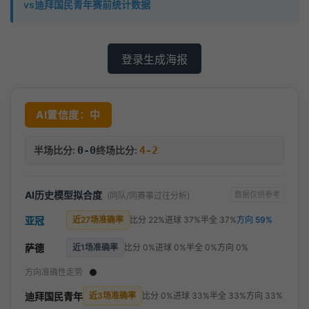
vs迪拜国民青年赛前统计数据
登录生成海报
AI置信度：中
半场比分:
0-0
终场比分:
4-2
AI历史模型拟合度
数据仅供参考
(同队/同赛事过往分析)
亚冠
近27场准确率
比分 22%
进球 37%
半全 37%
方向 59%
萨德
近1场准确率
比分 0%
进球 0%
半全 0%
方向 0%
方向准确性走势
迪拜国民青年
近3场准确率
比分 0%
进球 33%
半全 33%
方向 33%