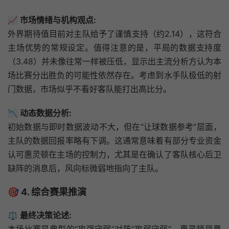
📈 市场情绪与机构观点:
外界期待值目前对主队给予了谨慎支持（约2.14），这符合
主场优势的常规设定。值得注意的是，平局的数据支持度
（3.48）并未像往常一样被压低，显示出主流分析方认为本
场比赛分出胜负的可能性依然存在。考虑到水手队极低的射
门数据，市场似乎不看好客队能打出高比分。
📉 动态数据分析:
初始数据与即时数据波动不大，但在“让球数据参考”层面，
主队的数据回报率略有下调。这通常意味着有部分专业资金
认可惠灵顿在主场的控制力，尤其是在确认了客队核心后卫
缺阵的消息后，风向标微弱地指向了主队。
🎯 4. 综合赛果推演
⚖️ 最终决策论述: