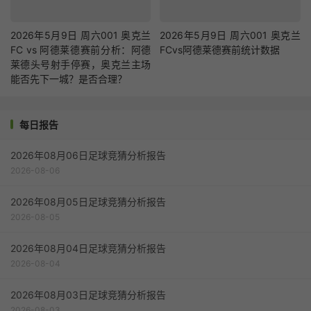
2026年5月9日 周六001 奥克兰
2026年5月9日 周六001 奥克兰
FC vs 阿德莱德赛前分析：阿德
FCvs阿德莱德赛前统计数据
莱德头号射手停赛，奥克兰主场
能否先下一城？是否合理？
每日报告
2026年08月06日足球竞猜分析报告
2026-08-06
2026年08月05日足球竞猜分析报告
2026-08-05
2026年08月04日足球竞猜分析报告
2026-08-04
2026年08月03日足球竞猜分析报告
2026-08-03