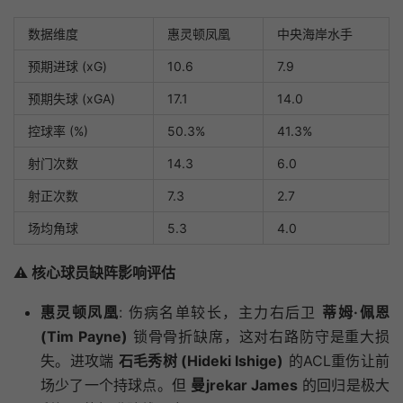
数据维度
惠灵顿凤凰
中央海岸水手
预期进球 (xG)
10.6
7.9
预期失球 (xGA)
17.1
14.0
控球率 (%)
50.3%
41.3%
射门次数
14.3
6.0
射正次数
7.3
2.7
场均角球
5.3
4.0
⚠️ 核心球员缺阵影响评估
惠灵顿凤凰
: 伤病名单较长，主力右后卫
蒂姆·佩恩
(Tim Payne)
锁骨骨折缺席，这对右路防守是重大损
失。进攻端
石毛秀树 (Hideki Ishige)
的ACL重伤让前
场少了一个持球点。但
曼jrekar James
的回归是极大