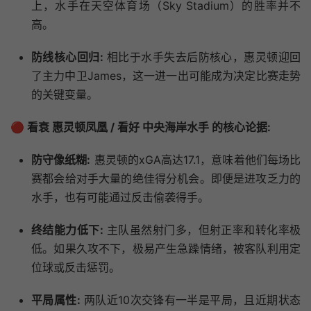
上，水手在天空体育场（Sky Stadium）的胜率并不
高。
防线核心回归:
相比于水手失去后防核心，惠灵顿迎回
了主力中卫James，这一进一出可能成为决定比赛走势
的关键变量。
🔴 看衰 惠灵顿凤凰 / 看好 中央海岸水手 的核心论据:
防守像纸糊:
惠灵顿的xGA高达17.1，意味着他们每场比
赛都会给对手大量的绝佳得分机会。即便是进攻乏力的
水手，也有可能通过反击偷袭得手。
终结能力低下:
主队虽然射门多，但射正率和转化率极
低。如果久攻不下，极易产生急躁情绪，被客队利用定
位球或反击惩罚。
平局属性:
两队近10次交锋有一半是平局，且近期状态