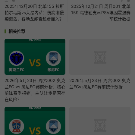
上一篇
下一篇
2025年12月20日 北单155 拉斯
2025年12月21日 周日001_北单
帕尔马斯vs莱昂内萨：伤病潮侵
159 乌德勒支vsPSV埃因霍温赛
袭海岛，客场龙能否趁虚而入？
前统计数据
相关推荐
2026年5月23日 周六002 奥克
2026年5月23日 周六002 奥克
兰FC vs 悉尼FC赛前分析：核心
兰FCvs悉尼FC赛前统计数据
前锋赛季报销，主队让步是否存
在风险？