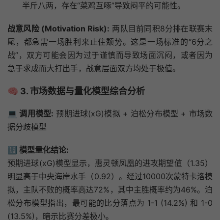
半斤八两，存在“菜鸡互啄”导致闷平的可能性。
战意风险 (Motivation Risk):
两队目前同积8分排在联赛末
尾，都急需一场胜利来止住颓势。这是一场标准的“6分之
战”，双方可能会因为过于谨慎而导致场面沉闷，或者因为
急于求成而大打出手，战意层面双方均处于极值。
🧠 3. 市场数据与量化模型综合分析
💻 调用模型:
预期进球(xG)模拟 + 泊松分布模型 + 市场数
据分歧模型
🔢 模型量化结论:
预期进球(xG)模型显示，惠灵顿凤凰的进攻期望值（1.35）
明显高于中央海岸水手（0.92）。经过10000次蒙特卡洛模
拟，主队不败的概率高达72%，其中主胜概率约为46%。泊
松分布模型指出，最可能的比分落点为 1-1 (14.2%) 和 1-0
(13.5%)，暗示比赛分差极小。