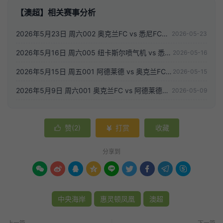
【澳超】相关赛事分析
2026年5月23日 周六002 奥克兰FC vs 悉尼FC赛前分析：核心前锋赛季报销，主队让步是否存在风险？
2026-05-23
2026年5月16日 周六005 纽卡斯尔喷气机 vs 悉尼FC赛前分析：常规赛冠军主场让步无力，悉尼FC能否以下克上？
2026-05-16
2026年5月15日 周五001 阿德莱德 vs 奥克兰FC赛前分析：奥克兰遭遇伤病潮，主队能否主场破局？
2026-05-15
2026年5月9日 周六001 奥克兰FC vs 阿德莱德赛前分析：阿德莱德头号射手停赛，奥克兰主场能否先下一城？是否合理？
2026-05-09
赞(
2
)
打赏
收藏


分享到









中央海岸
惠灵顿凤凰
澳超