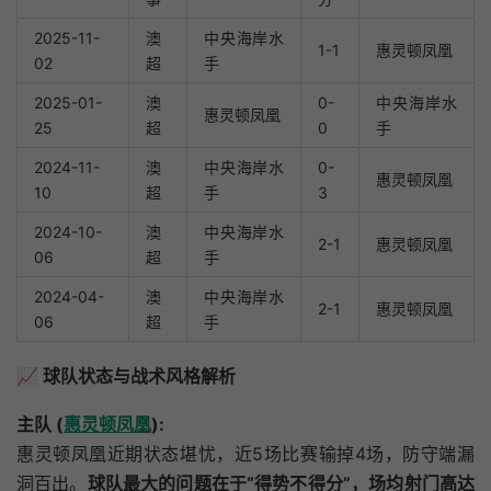
2025-11-
澳
中央海岸水
1-1
惠灵顿凤凰
02
超
手
2025-01-
澳
0-
中央海岸水
惠灵顿凤凰
25
超
0
手
2024-11-
澳
中央海岸水
0-
惠灵顿凤凰
10
超
手
3
2024-10-
澳
中央海岸水
2-1
惠灵顿凤凰
06
超
手
2024-04-
澳
中央海岸水
2-1
惠灵顿凤凰
06
超
手
📈 球队状态与战术风格解析
主队 (
惠灵顿凤凰
):
惠灵顿凤凰近期状态堪忧，近5场比赛输掉4场，防守端漏
洞百出。
球队最大的问题在于“得势不得分”，场均射门高达