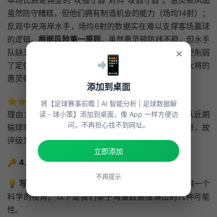
本场比赛是典型的“攻强守弱”对阵“攻弱守弱”。惠灵顿凤凰
虽然防守糟糕，但他们拥有制造机会的能力（场均14射）；
反观中央海岸水手，场均6射的数据实在难以支撑客场赢球
的逻辑。
根据风险第一原则
，虽然惠灵顿防线不稳，但水手
×
队缺乏惩罚对手防线失误的“武器”（塞恩斯伯里缺阵更削弱
📲
了定位球威胁）。因此，在主场以逸待劳且迎回防线大将的
惠灵顿凤凰，理应立于不败之地。
添加到桌面
⭐⭐ AI置信度:
中 (Medium)
将【足球赛事前瞻 | AI 智能分析 | 足球数据解
理由：数据面（射门数、xG）强烈支持主队，但主队近期
读 - 球小策】添加到桌面，像 App 一样方便访
问，不再担心找不到网址。
输球率过高，且防守xGA数据太差，存在被偷袭的隐患，故
评级为中。
立即添加
🔑 4.1 核心观点研判
不再提示
💡 写在前面：
足球比赛充满未知，数据模型旨在提供一个
科学的视角。以下是我们基于海量数据推演出的几种可能
性。