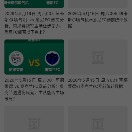
2026年5月16日 周六005 纽卡
2026年5月16日 周六005 纽卡
斯尔喷气机 vs 悉尼FC赛前分
斯尔喷气机vs悉尼FC赛前统计数
析：常规赛冠军主场让步无力，
据
悉尼FC能否以下克上？
2026年5月15日 周五001 阿德
2026年5月15日 周五001 阿德
莱德 vs 奥克兰FC赛前分析：奥
莱德vs奥克兰FC赛前统计数据
克兰遭遇伤病潮，主队能否主场
破局？